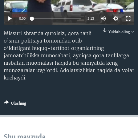
VIDEO
ODNOKLASSNIKI
XABARLAR SURATLARDA
TELEGRAM
0:00
2:13
TWITTER
Yuklab oling
Missuri shtatida qurolsiz, qora tanli
SOUNDCLOUD
VOA
o’smir politsiya tomonidan otib
o’ldirilgani huquq-tartibot organlarining
jamoatchilikka munosabati, ayniqsa qora tanlilarga
nisbatan muomalasi haqida bu jamiyatda keng
munozaralar uyg'otdi. Adolatsizliklar haqida da'volar
kuchaydi.
Ulashing
Shu mavzuda