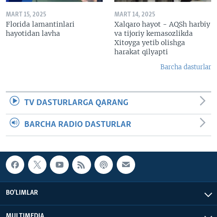
MART 15, 2025
MART 14, 2025
Florida lamantinlari
Xalqaro hayot - AQSh harbiy
hayotidan lavha
va tijoriy kemasozlikda
Xitoyga yetib olishga
harakat qilyapti
Barcha dasturlar
TV DASTURLARGA QARANG
BARCHA RADIO DASTURLAR
BO'LIMLAR
MULTIMEDIA