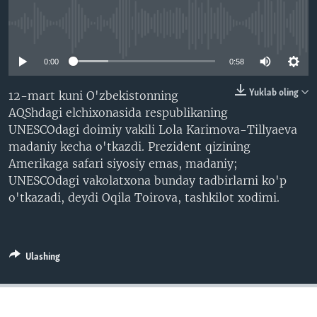
VIDEO
ODNOKLASSNIKI
No media source currently available
XABARLAR SURATLARDA
TELEGRAM
0:00
0:58
TWITTER
SOUNDCLOUD
VOA
Yuklab oling
12-mart kuni O'zbekistonning
AQShdagi elchixonasida respublikaning
UNESCOdagi doimiy vakili Lola Karimova-Tillyaeva
madaniy kecha o'tkazdi. Prezident qizining
Amerikaga safari siyosiy emas, madaniy;
UNESCOdagi vakolatxona bunday tadbirlarni ko'p
o'tkazadi, deydi Oqila Toirova, tashkilot xodimi.
Ulashing