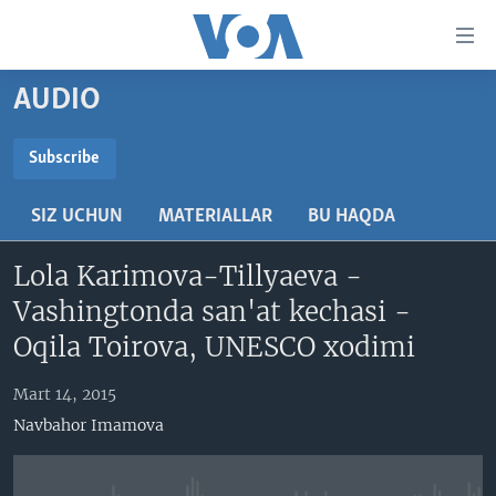
Bosh
sahifaga
boring
Boshiga
AUDIO
qayting
BOSH SAHIFA
Qidiruvga
AMERIKA
Subscribe
o'ting
SUBSCRIBE
MARKAZIY OSIYO
SIZ UCHUN
MATERIALLAR
BU HAQDA
XALQARO
Obuna bo'ling
Lola Karimova-Tillyaeva -
VATANDOSHLAR
Vashingtonda san'at kechasi -
MULTIMEDIA
Oqila Toirova, UNESCO xodimi
IJTIMOIY TARMOQLAR
AMERIKA MANZARALARI
Mart 14, 2015
INGLIZ TILI DARSLARI
XALQARO HAYOT
FACEBOOK
Navbahor Imamova
EDITORIAL
VASHINGTON CHOYXONASI
YOUTUBE
MOBIL-SALOM!
INSTAGRAM
Learning English