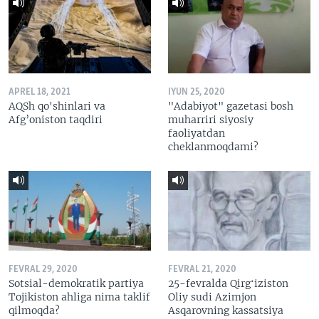
APREL 18, 2021
IYUN 25, 2020
AQSh qo'shinlari va
"Adabiyot" gazetasi bosh
Afg’oniston taqdiri
muharriri siyosiy
faoliyatdan
cheklanmoqdami?
FEVRAL 29, 2020
FEVRAL 21, 2020
Sotsial-demokratik partiya
25-fevralda Qirgʻiziston
Tojikiston ahliga nima taklif
Oliy sudi Azimjon
qilmoqda?
Asqarovning kassatsiya