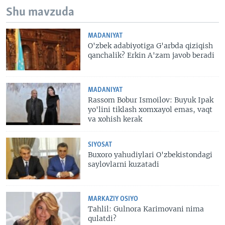
Shu mavzuda
MADANIYAT
O'zbek adabiyotiga G'arbda qiziqish
qanchalik? Erkin A'zam javob beradi
MADANIYAT
Rassom Bobur Ismoilov: Buyuk Ipak
yo'lini tiklash xomxayol emas, vaqt
va xohish kerak
SIYOSAT
Buxoro yahudiylari O'zbekistondagi
saylovlarni kuzatadi
MARKAZIY OSIYO
Tahlil: Gulnora Karimovani nima
qulatdi?