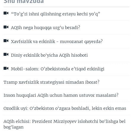
Shu mavzuda
“To’g’ri ishni qilishning ertayu kechi yo’q”
AQSh nega huquqqa urg'u beradi?
Xavfsizlik va erkinlik - muvozanat qayerda?
Diniy erkinlik bo'yicha AQSh hisoboti
Mobil-salom: O’zbekistonda e’tiqod erkinligi
Tramp xavfsizlik strategiyasi nimadan iborat?
Inson huquqlari AQSh uchun hamon ustuvor masalami?
Ozodlik uyi: O'zbekiston o'zgara boshladi, lekin erkin emas
AQSh elchisi: Prezident Mirziyoyev islohotchi bo'lishga bel
bog'lagan