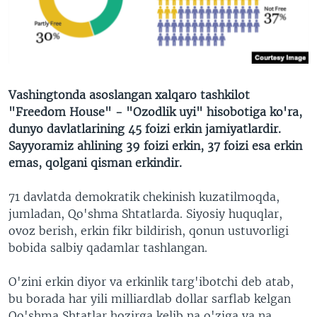
VIDEO
ODNOKLASSNIKI
XABARLAR SURATLARDA
TELEGRAM
TWITTER
SOUNDCLOUD
VOA
Vashingtonda asoslangan xalqaro tashkilot
"Freedom House" - "Ozodlik uyi" hisobotiga ko'ra,
dunyo davlatlarining 45 foizi erkin jamiyatlardir.
Sayyoramiz ahlining 39 foizi erkin, 37 foizi esa erkin
emas, qolgani qisman erkindir.
71 davlatda demokratik chekinish kuzatilmoqda,
jumladan, Qo'shma Shtatlarda. Siyosiy huquqlar,
ovoz berish, erkin fikr bildirish, qonun ustuvorligi
bobida salbiy qadamlar tashlangan.
O'zini erkin diyor va erkinlik targ'ibotchi deb atab,
bu borada har yili milliardlab dollar sarflab kelgan
Qo'shma Shtatlar hozirga kelib na o'ziga va na