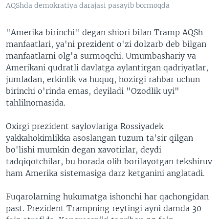
AQShda demokratiya darajasi pasayib bormoqda
"Amerika birinchi" degan shiori bilan Tramp AQSh
manfaatlari, ya'ni prezident o'zi dolzarb deb bilgan
manfaatlarni olg'a surmoqchi. Umumbashariy va
Amerikani qudratli davlatga aylantirgan qadriyatlar,
jumladan, erkinlik va huquq, hozirgi rahbar uchun
birinchi o'rinda emas, deyiladi "Ozodlik uyi"
tahlilnomasida.
Oxirgi prezident saylovlariga Rossiyadek
yakkahokimlikka asoslangan tuzum ta'sir qilgan
bo'lishi mumkin degan xavotirlar, deydi
tadqiqotchilar, bu borada olib borilayotgan tekshiruv
ham Amerika sistemasiga darz ketganini anglatadi.
Fuqarolarning hukumatga ishonchi har qachongidan
past. Prezident Trampning reytingi ayni damda 30