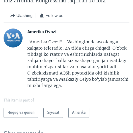
foiz atrofida. Kongressniki taqriban 20 foiz.
Ulashing
Follow us
Amerika Ovozi
"Amerika Ovozi" - Vashingtonda asoslangan
xalqaro teleradio, 45 tilda efirga chiqadi. O'zbek
tilidagi ko'rsatuv va eshittirishlarda nafaqat
xalqaro hayot balki siz yashayotgan jamiyatdagi
muhim o'zgarishlar va masalalar yoritiladi.
O'zbek xizmati AQSh poytaxtida olti kishilik
tahririyatga va Markaziy Osiyo bo'ylab jamoatchi
muxbirlarga ega.
This item is part of
Huquq va qonun
Siyosat
Amerika