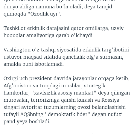
dunyo ahliga namuna bo'la oladi, deya tanqid
qilmoqda "Ozodlik uyi".
Tashkilot erkinlik darajasini qator omillarga, uzviy
huquqlar amaliyotiga qarab o'lchaydi.
Vashington o'z tashqi siyosatida erkinlik targ'ibotini
ustuvor maqsad sifatida qanchalik olg'a surmasin,
amalda buni isbotlamadi.
Oxirgi uch prezident davrida jarayonlar orqaga ketib,
Afg'oniston va Iroqdagi urushlar, strategik
hamkorlar, "xavfsizlik asosiy manfaat" deya qilingan
murosalar, terrorizmga qarshi kurash va Rossiya
singari avtoritar tuzumlarning ovozi balandlashishi
tufayli AQShning "demokratik lider" degan nufuzi
pand yeya boshladi.