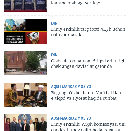
kamroq mablag' sarflaydi
DIN
Diniy erkinlik targ'iboti AQSh uchun
ustuvor masala
DIN
O'zbekiston hamon e'tiqod erkinligi
cheklangan davlatlar qatorida
AQSH-MARKAZIY OSIYO
Bugungi O'zbekiston: Muftiy bilan
e'tiqod va siyosat haqida suhbat
AQSH-MARKAZIY OSIYO
Diniy erkinlik: AQSh komissiyasi uni
qanday himoya qilmoqda, xususan