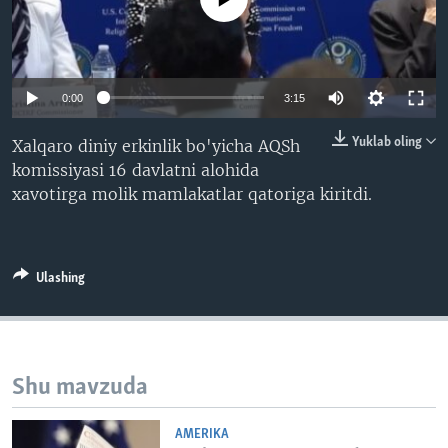
VIDEO
ODNOKLASSNIKI
XABARLAR SURATLARDA
TELEGRAM
TWITTER
0:00
3:15
SOUNDCLOUD
VOA
Yuklab oling
Xalqaro diniy erkinlik bo'yicha AQSh
komissiyasi 16 davlatni alohida
xavotirga molik mamlakatlar qatoriga kiritdi.
Ulashing
Shu mavzuda
AMERIKA