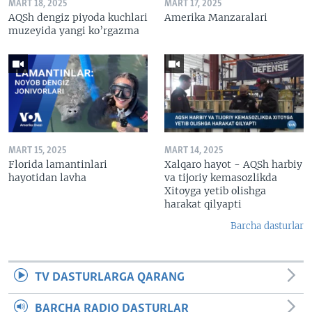
MART 18, 2025
MART 17, 2025
AQSh dengiz piyoda kuchlari
Amerika Manzaralari
muzeyida yangi ko’rgazma
MART 15, 2025
MART 14, 2025
Florida lamantinlari
Xalqaro hayot - AQSh harbiy
hayotidan lavha
va tijoriy kemasozlikda
Xitoyga yetib olishga
harakat qilyapti
Barcha dasturlar
TV DASTURLARGA QARANG
BARCHA RADIO DASTURLAR