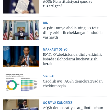
AQSh Konstitutsiyasi qanday
tuzatilgan?
DIN
AQSh: Dunyo aholisining 80 foizi
diniy erkinlik cheklangan hududda
yashaydi
MARKAZIY OSIYO
BMT: O'zbekistonda diniy erkinlik
bobida islohotlarni kuchaytirish
kerak
SIYOSAT
Ozodlik uyi: AQSh demokratiyadan
chekinmoqda
OQ UY VA KONGRESS
AQSh demokratiya targ'iboti uchun