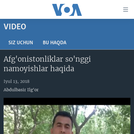
Bosh
sahifaga
boring
Boshiga
VIDEO
qayting
BOSH SAHIFA
Qidiruvga
AMERIKA
SIZ UCHUN
BU HAQDA
o'ting
MARKAZIY OSIYO
Afg'onistonliklar so'nggi
XALQARO
namoyishlar haqida
VATANDOSHLAR
Iyul 13, 2018
MULTIMEDIA
Abdulbasir Ilg'or
IJTIMOIY TARMOQLAR
AMERIKA MANZARALARI
INGLIZ TILI DARSLARI
XALQARO HAYOT
FACEBOOK
EDITORIAL
VASHINGTON CHOYXONASI
YOUTUBE
MOBIL-SALOM!
INSTAGRAM
Learning English