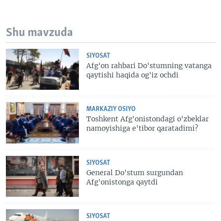
Shu mavzuda
SIYOSAT
Afg'on rahbari Do'stumning vatanga
qaytishi haqida og'iz ochdi
MARKAZIY OSIYO
Toshkent Afg'onistondagi o'zbeklar
namoyishiga e'tibor qaratadimi?
SIYOSAT
General Do'stum surgundan
Afg'onistonga qaytdi
SIYOSAT