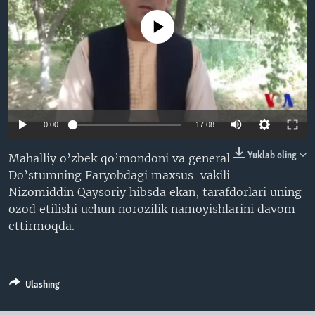
VIDEO
ODNOKLASSNIKI
No media source currently available
XABARLAR SURATLARDA
TELEGRAM
TWITTER
SOUNDCLOUD
VOA
0:00
17:08
Yuklab oling
Mahalliy o’zbek qo’mondoni va general
Do’stumning Faryobdagi maxsus vakili
Nizomiddin Qaysoriy hibsda ekan, tarafdorlari uning
ozod etilishi uchun norozilik namoyishlarini davom
ettirmoqda.
Ulashing