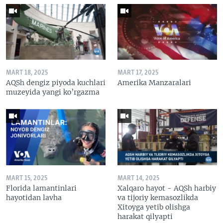
MART 18, 2025
MART 17, 2025
AQSh dengiz piyoda kuchlari
Amerika Manzaralari
muzeyida yangi ko’rgazma
MART 15, 2025
MART 14, 2025
Florida lamantinlari
Xalqaro hayot - AQSh harbiy
hayotidan lavha
va tijoriy kemasozlikda
Xitoyga yetib olishga
harakat qilyapti