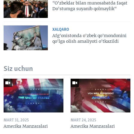
"O'zbeklar bilan munosabatda faqat
Do'stumga suyanib qolmaylik"
XALQARO
Afg'onistonda o'zbek qo'mondonini
qo'lga olish amaliyoti o'tkazildi
Siz uchun
MART 31, 2025
MART 24, 2025
Amerika Manzaralari
Amerika Manzaralari