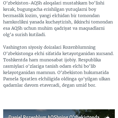
O'zbekiston-AQSh aloqalari mustahkam bo'lishi
kerak, bugungacha erishilgan yutuqlarni boy
bermaslik lozim, yangi elchidan bir tomondan
hamkorlikni yanada kuchaytirish, ikkinchi tomondan
esa AQSh uchun muhim qadriyat va maqsadlarni
olg'a surish kutiladi.
Vashington siyosiy doiralari Rozenblumning
O'zbekistonga elchi sifatida ketayotganidan xursand.
Toshkentda ham munosabat ijobiy. Respublika
rasmiylari o'zlariga tanish odam elchi bo'lib
kelayotganidan mamnun. O'zbekiston hukumatida
Pamela Spratlen elchiligida oldinga qo'yilgan ulkan
qadamlar davom etaveradi, degan umid bor.
Daniel Rozenblum AQShning O'zbekistondagi yangi elchisi bo'lish arafasida