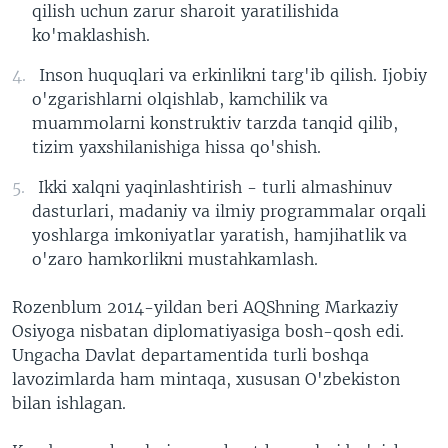
qilish uchun zarur sharoit yaratilishida
ko'maklashish.
Inson huquqlari va erkinlikni targ'ib qilish. Ijobiy
o'zgarishlarni olqishlab, kamchilik va
muammolarni konstruktiv tarzda tanqid qilib,
tizim yaxshilanishiga hissa qo'shish.
Ikki xalqni yaqinlashtirish - turli almashinuv
dasturlari, madaniy va ilmiy programmalar orqali
yoshlarga imkoniyatlar yaratish, hamjihatlik va
o'zaro hamkorlikni mustahkamlash.
Rozenblum 2014-yildan beri AQShning Markaziy
Osiyoga nisbatan diplomatiyasiga bosh-qosh edi.
Ungacha Davlat departamentida turli boshqa
lavozimlarda ham mintaqa, xususan O'zbekiston
bilan ishlagan.