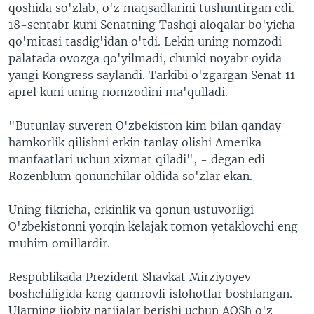
qoshida so'zlab, o'z maqsadlarini tushuntirgan edi.
18-sentabr kuni Senatning Tashqi aloqalar bo'yicha
qo'mitasi tasdig'idan o'tdi. Lekin uning nomzodi
palatada ovozga qo'yilmadi, chunki noyabr oyida
yangi Kongress saylandi. Tarkibi o'zgargan Senat 11-
aprel kuni uning nomzodini ma'qulladi.
"Butunlay suveren O'zbekiston kim bilan qanday
hamkorlik qilishni erkin tanlay olishi Amerika
manfaatlari uchun xizmat qiladi", - degan edi
Rozenblum qonunchilar oldida so'zlar ekan.
Uning fikricha, erkinlik va qonun ustuvorligi
O'zbekistonni yorqin kelajak tomon yetaklovchi eng
muhim omillardir.
Respublikada Prezident Shavkat Mirziyoyev
boshchiligida keng qamrovli islohotlar boshlangan.
Ularning ijobiy natijalar berishi uchun AQSh o'z