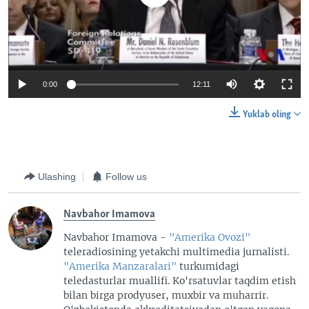
0:00
12:11
Yuklab oling
Ulashing
Follow us
Navbahor Imamova
Navbahor Imamova -
"Amerika Ovozi"
teleradiosining yetakchi multimedia jurnalisti.
"Amerika Manzaralari"
turkumidagi
teledasturlar muallifi. Ko'rsatuvlar taqdim etish
bilan birga prodyuser, muxbir va muharrir.