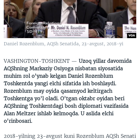
VIDEO
ODNOKLASSNIKI
XABARLAR SURATLARDA
TELEGRAM
TWITTER
SOUNDCLOUD
VOA
Daniel Rozenblum, AQSh Senatida, 23-avgust, 2018-yi
VASHINGTON-TOSHKENT —
Uzoq yillar davomida
AQShning Markaziy Osiyoga nisbatan siyosatida
muhim rol o'ynab kelgan Daniel Rozenblum
Toshkentda yangi elchi sifatida ish boshlaydi.
Rozenblum may oyida qasamyod keltirgach
Toshkentga yo'l oladi. O'tgan oktabr oyidan beri
AQShning Toshkentdagi bosh diplomati vazifasida
Alan Meltzer ishlab kelmoqda. U aslida elchi
o'rinbosari.
2018-yilning 23-avgust kuni Rozenblum AQSh Senati