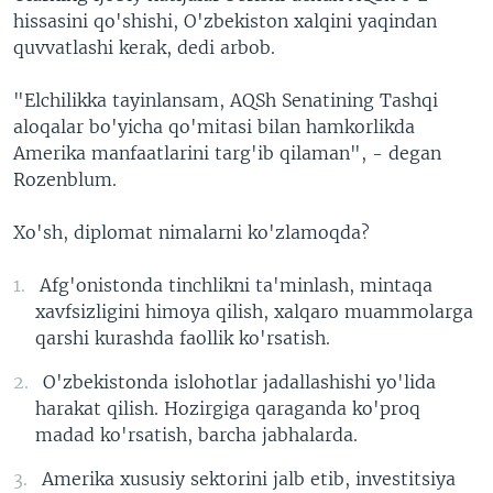
hissasini qo'shishi, O'zbekiston xalqini yaqindan
quvvatlashi kerak, dedi arbob.
"Elchilikka tayinlansam, AQSh Senatining Tashqi
aloqalar bo'yicha qo'mitasi bilan hamkorlikda
Amerika manfaatlarini targ'ib qilaman", - degan
Rozenblum.
Xo'sh, diplomat nimalarni ko'zlamoqda?
Afg'onistonda tinchlikni ta'minlash, mintaqa
xavfsizligini himoya qilish, xalqaro muammolarga
qarshi kurashda faollik ko'rsatish.
O'zbekistonda islohotlar jadallashishi yo'lida
harakat qilish. Hozirgiga qaraganda ko'proq
madad ko'rsatish, barcha jabhalarda.
Amerika xususiy sektorini jalb etib, investitsiya