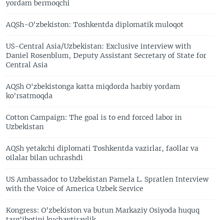
yordam bermoqchi
AQSh-O'zbekiston: Toshkentda diplomatik muloqot
US-Central Asia/Uzbekistan: Exclusive interview with
Daniel Rosenblum, Deputy Assistant Secretary of State for
Central Asia
AQSh O'zbekistonga katta miqdorda harbiy yordam
ko'rsatmoqda
Cotton Campaign: The goal is to end forced labor in
Uzbekistan
AQSh yetakchi diplomati Toshkentda vazirlar, faollar va
oilalar bilan uchrashdi
US Ambassador to Uzbekistan Pamela L. Spratlen Interview
with the Voice of America Uzbek Service
Kongress: O'zbekiston va butun Markaziy Osiyoda huquq
targ'ibotini kuchaytiraylik