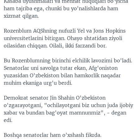
Kasaba uyushmalari va mehnat huquqlari bo'yicha
ham tajriba ega, chunki bu yo'nalishlarda ham
xizmat qilgan.
Rozenblum AQShning nufuzli Yel va Jons Hopkins
universitetlarini bitirgan. Ohayo shtatidan ziyoli
oilasidan chiqqan. Oilali, ikki farzandi bor.
Bu Rozenblumning birinchi elchilik lavozimi bo'ladi.
Senatorlar uni savolga tutar ekan, Afg'oniston
yuzasidan O'zbekiston bilan hamkorlik naqadar
muhim ekaniga urg'u berdi.
Demokrat senator Jin Shahin O'zbekiston
o'zgarayotgani, "ochilayotgani biz uchun juda ijobiy
xabar va bundan bag'oyat mamnunmiz", - degan
edi.
Boshqa senatorlar ham o'xshash fikrda.