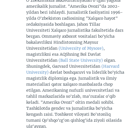
O'zbekistonda akkreditatsiyadan o'tgan yagona
amerikalik jurnalist. "Amerika Ovozi"da 2002-
yildan beri ishlaydi. Jurnalistik faoliyatini 1996-
yilda O'zbekiston radiosining "Xalqaro hayot"
redaksiyasida boshlagan. Jahon Tillar
Universiteti Xalqaro jurnalistika fakultetida dars
bergan. Ommaviy axborot vositalari bo'yicha
bakalavrlikni Hindistonning Maysur
Universitetidan
(University of Mysore)
,
magistrlikni esa AQShning Bol Davlat
Universitetidan
(Ball State University)
olgan.
Shuningdek, Garvard Universitetidan
(Harvard
University)
davlat boshqaruvi va liderlik bo'yicha
magistrlik diplomiga ega. Jurnalistik va ilmiy
materiallari qator xalqaro manbalarda chop
etilgan. Amerikaning nufuzli universitetlari va
tahlil markazlarida so'zlab, ma'ruzalar o'qib
keladi. "Amerika Ovozi" oltin medali sohibi.
Tashkilotda gender va jurnalistika bo'yicha
kengash raisi. Toshkent viloyati Bo'stonliq
tumani Qo'shqo'rg'on qishlog'ida ziyoli oilasida
ulg'aygan.