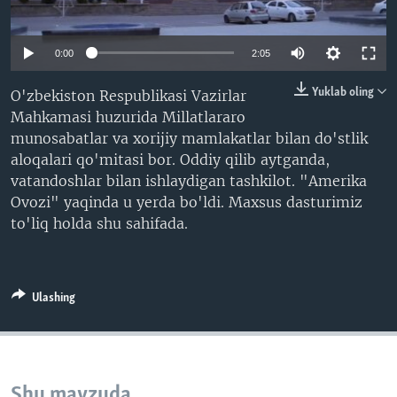
VIDEO
ODNOKLASSNIKI
XABARLAR SURATLARDA
TELEGRAM
0:00
2:05
TWITTER
Yuklab oling
O'zbekiston Respublikasi Vazirlar
SOUNDCLOUD
VOA
Mahkamasi huzurida Millatlararo
munosabatlar va xorijiy mamlakatlar bilan do'stlik
aloqalari qo'mitasi bor. Oddiy qilib aytganda,
vatandoshlar bilan ishlaydigan tashkilot. "Amerika
Ovozi" yaqinda u yerda bo'ldi. Maxsus dasturimiz
to'liq holda shu sahifada.
Ulashing
Shu mavzuda