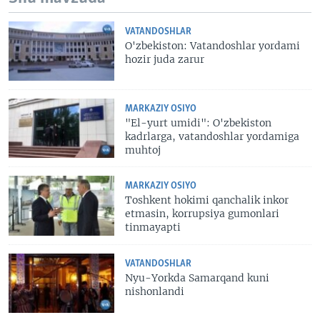
VATANDOSHLAR
O'zbekiston: Vatandoshlar yordami
hozir juda zarur
MARKAZIY OSIYO
"El-yurt umidi": O'zbekiston
kadrlarga, vatandoshlar yordamiga
muhtoj
MARKAZIY OSIYO
Toshkent hokimi qanchalik inkor
etmasin, korrupsiya gumonlari
tinmayapti
VATANDOSHLAR
Nyu-Yorkda Samarqand kuni
nishonlandi