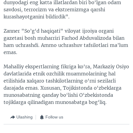
dunyodagi eng katta illatlardan biri bo‘lgan odam
savdosi, terrorizm va ekstremizmga qarshi
kurashayotganini bildirdik”.
Zanner "So’g‘d haqiqati" viloyat ijroiya organi
gazetasi bosh muharriri Farhod Abduvalizoda bilan
ham uchrashdi. Ammo uchrashuv tafsilotlari ma’lum
emas.
Mahalliy ekspertlarning fikriga ko‘ra, Markaziy Osiyo
davlatlarida etnik ozchilik muammolarining hal
etilishida xalqaro tashkilotlarning o‘rni sezilarli
darajada emas. Xususan, Tojikistonda o‘zbeklarga
munosabatning qanday bo‘lishi O‘zbekistonda
tojiklarga qilinadigan munosabatga bog‘liq.
Ulashing
Follow us