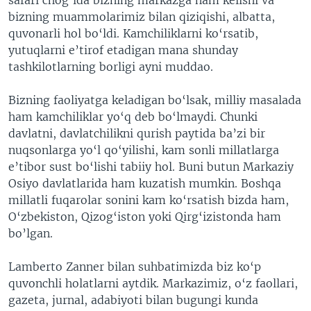
bizning muammolarimiz bilan qiziqishi, albatta,
quvonarli hol bo‘ldi. Kamchiliklarni ko‘rsatib,
yutuqlarni e’tirof etadigan mana shunday
tashkilotlarning borligi ayni muddao.
Bizning faoliyatga keladigan bo‘lsak, milliy masalada
ham kamchiliklar yo‘q deb bo‘lmaydi. Chunki
davlatni, davlatchilikni qurish paytida ba’zi bir
nuqsonlarga yo‘l qo‘yilishi, kam sonli millatlarga
e’tibor sust bo‘lishi tabiiy hol. Buni butun Markaziy
Osiyo davlatlarida ham kuzatish mumkin. Boshqa
millatli fuqarolar sonini kam ko‘rsatish bizda ham,
O‘zbekiston, Qizog‘iston yoki Qirg‘izistonda ham
bo’lgan.
Lamberto Zanner bilan suhbatimizda biz ko‘p
quvonchli holatlarni aytdik. Markazimiz, o‘z faollari,
gazeta, jurnal, adabiyoti bilan bugungi kunda