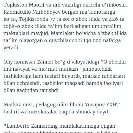
Tojikiston Maorif va ilm vazirligi birinchi o‘rinbosari
Rahmatullo Mirboboyev bergan ma’lumotlarga
ko‘ra, Tojikistonda 77 ta sof o‘zbek tilida va 426 ta
tojik-o‘zbek tilida ta’lim beriladigan umumta'lim
maktablari mavjud. Mamlakat bo‘yicha o‘zbek tilida
ta’lim olayotgan o‘quvchilar soni 130 000 nafarga
yetadi.
Oliy komissar Zanner So’g‘d viloyatidagi "O‘zbeklar
ma’naviyat va ma’rifat markazi" jamoatchilik
tashkilotiga ham tashrif buyurib, markaz rahbarlari
bilan uchrashdi, tashkilot maqsadi hamda faoliyati
bilan yaqindan tanishdi.
Markaz raisi, pedagog olim Ilhom Yusupov YXHT
tashrif va muzokaralar haqida shunday deydi:
"Lamberto Zannerning mamlakatimizga qilgan
safari chog‘ida bizning markazga ham kelishi va