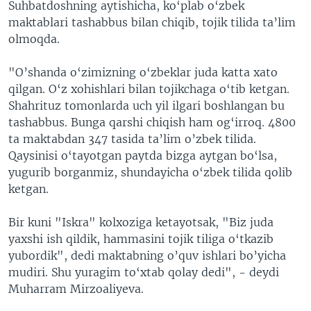
Suhbatdoshning aytishicha, ko‘plab o‘zbek
maktablari tashabbus bilan chiqib, tojik tilida ta’lim
olmoqda.
"O’shanda o‘zimizning o‘zbeklar juda katta xato
qilgan. O‘z xohishlari bilan tojikchaga o‘tib ketgan.
Shahrituz tomonlarda uch yil ilgari boshlangan bu
tashabbus. Bunga qarshi chiqish ham og‘irroq. 4800
ta maktabdan 347 tasida ta’lim o’zbek tilida.
Qaysinisi o‘tayotgan paytda bizga aytgan bo‘lsa,
yugurib borganmiz, shundayicha o‘zbek tilida qolib
ketgan.
Bir kuni "Iskra" kolxoziga ketayotsak, "Biz juda
yaxshi ish qildik, hammasini tojik tiliga o‘tkazib
yubordik", dedi maktabning o’quv ishlari bo’yicha
mudiri. Shu yuragim to‘xtab qolay dedi", - deydi
Muharram Mirzoaliyeva.