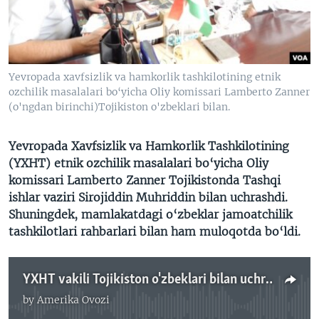
VIDEO
ODNOKLASSNIKI
XABARLAR SURATLARDA
TELEGRAM
TWITTER
Yevropada xavfsizlik va hamkorlik tashkilotining etnik
SOUNDCLOUD
VOA
ozchilik masalalari bo‘yicha Oliy komissari Lamberto Zanner
(o'ngdan birinchi)Tojikiston o'zbeklari bilan.
Yevropa
da
Xavfsizlik va Hamkorlik Tashkilotining
(YXHT) etnik ozchilik masalalari bo‘yicha Oliy
komissari Lamberto Zanner
Tojikistonda Tashqi
ishlar vaziri Sirojiddin Muhriddin bilan uchrashdi.
Shuningdek, mamlakatdagi o‘zbeklar jamoatchilik
tashkilotlari rahbarlari bilan ham muloqotda bo‘ldi.
YXHT vakili Tojikiston o'zbeklari bilan uchrashdi
by
Amerika Ovozi
No media source currently available