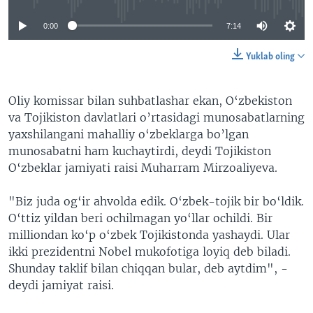
0:00
7:14
Yuklab oling
Oliy komissar bilan suhbatlashar ekan, O‘zbekiston
va Tojikiston davlatlari o’rtasidagi munosabatlarning
yaxshilangani mahalliy o‘zbeklarga bo’lgan
munosabatni ham kuchaytirdi, deydi Tojikiston
O‘zbeklar jamiyati raisi Muharram Mirzoaliyeva.
"Biz juda og‘ir ahvolda edik. O‘zbek-tojik bir bo‘ldik.
O‘ttiz yildan beri ochilmagan yo‘llar ochildi. Bir
milliondan ko‘p o‘zbek Tojikistonda yashaydi. Ular
ikki prezidentni Nobel mukofotiga loyiq deb biladi.
Shunday taklif bilan chiqqan bular, deb aytdim", -
deydi jamiyat raisi.