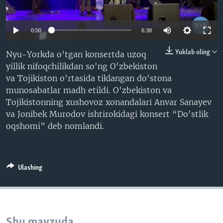
VIDEO
ODNOKLASSNIKI
XABARLAR SURATLARDA
TELEGRAM
0:00
6:38
TWITTER
Yuklab oling
Nyu-Yorkda o’tgan konsertda uzoq
SOUNDCLOUD
VOA
yillik nifoqchilikdan so'ng O'zbekiston
va Tojikiston o'rtasida tiklangan do'stona
munosabatlar madh etildi. O'zbekiston va
Tojikistonning xushovoz xonandalari Anvar Sanayev
va Jonibek Murodov ishtirokidagi konsert “Do'stlik
oqshomi” deb nomlandi.
Ulashing
Shu mavzuda