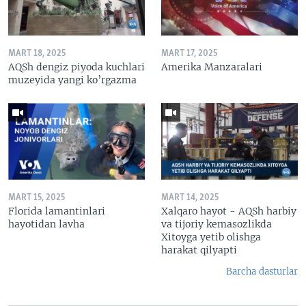
MART 18, 2025
MART 17, 2025
AQSh dengiz piyoda kuchlari
Amerika Manzaralari
muzeyida yangi ko’rgazma
MART 15, 2025
MART 14, 2025
Florida lamantinlari
Xalqaro hayot - AQSh harbiy
hayotidan lavha
va tijoriy kemasozlikda
Xitoyga yetib olishga
harakat qilyapti
Barcha dasturlar