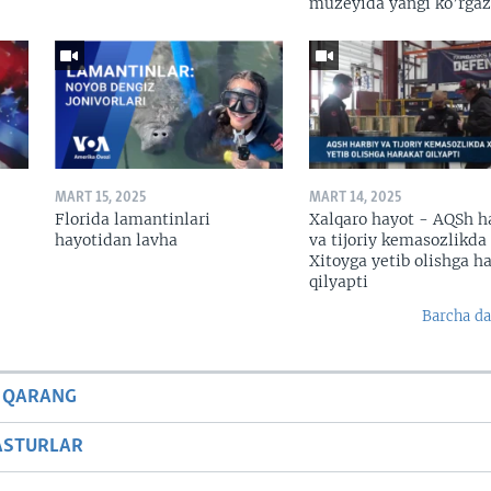
muzeyida yangi ko’rga
MART 15, 2025
MART 14, 2025
Florida lamantinlari
Xalqaro hayot - AQSh h
hayotidan lavha
va tijoriy kemasozlikda
Xitoyga yetib olishga h
qilyapti
Barcha da
 QARANG
ASTURLAR