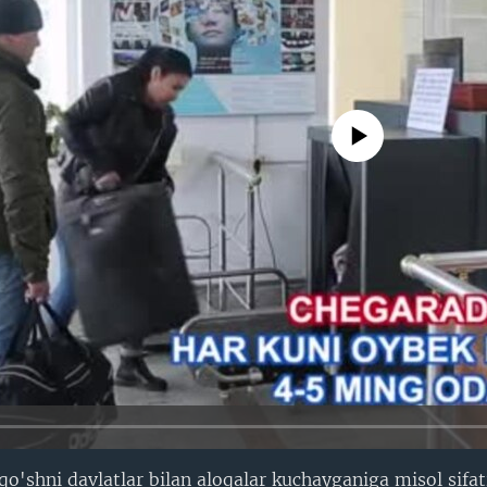
No media source currently avail
o'shni davlatlar bilan aloqalar kuchayganiga misol sifa