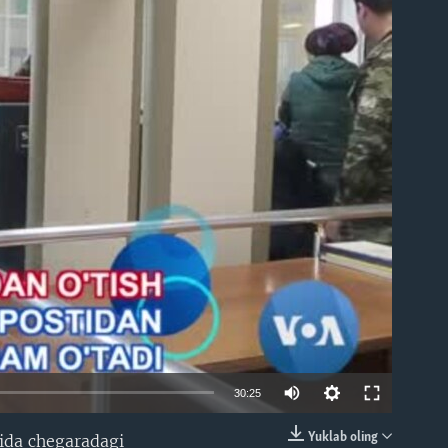
able
30:25
Yuklab oling
tida chegaradagi