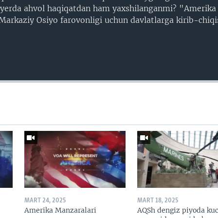
U yerda ahvol haqiqatdan ham yaxshilanganmi? "Amerika 
arkaziy Osiyo farovonligi uchun davlatlarga kirib-chiq
MART 24, 2025
MART 18, 2025
Amerika Manzaralari
AQSh dengiz piyoda kuc