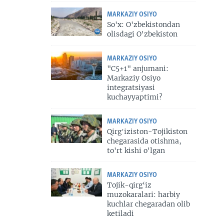
MARKAZIY OSIYO
So'x: O'zbekistondan
olisdagi O'zbekiston
MARKAZIY OSIYO
"C5+1" anjumani:
Markaziy Osiyo
integratsiyasi
kuchayyaptimi?
MARKAZIY OSIYO
Qirgʻiziston-Tojikiston
chegarasida otishma,
to'rt kishi o'lgan
MARKAZIY OSIYO
Tojik-qirg‘iz
muzokaralari: harbiy
kuchlar chegaradan olib
ketiladi