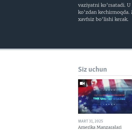
vaziyatni ko'rsatadi. 
ko'zdan kechirmoqda. M
xavfsiz bo'lishi kerak.
Siz uchun
MART 31, 2025
Amerika Manzaralari