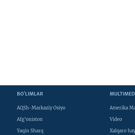
BO'LIMLAR
MULTIMED
AQSh-Markaziy Osiyo
Amerika Ma
Afg'oniston
Video
Yaqin Sharq
Xalqaro ha