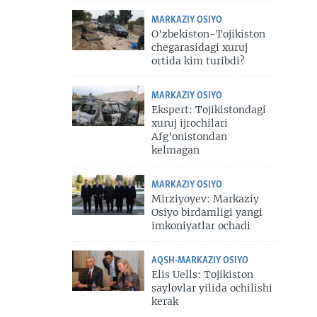
MARKAZIY OSIYO
O'zbekiston-Tojikiston
chegarasidagi xuruj
ortida kim turibdi?
MARKAZIY OSIYO
Ekspert: Tojikistondagi
xuruj ijrochilari
Afg'onistondan
kelmagan
MARKAZIY OSIYO
Mirziyoyev: Markaziy
Osiyo birdamligi yangi
imkoniyatlar ochadi
AQSH-MARKAZIY OSIYO
Elis Uells: Tojikiston
saylovlar yilida ochilishi
kerak