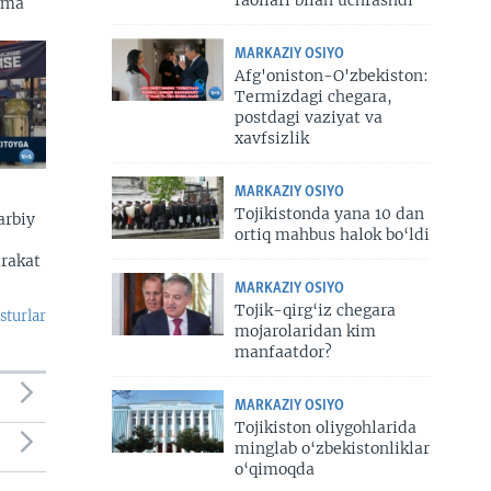
zma
MARKAZIY OSIYO
Afg'oniston-O'zbekiston:
Termizdagi chegara,
postdagi vaziyat va
xavfsizlik
MARKAZIY OSIYO
Tojikistonda yana 10 dan
arbiy
ortiq mahbus halok bo‘ldi
arakat
MARKAZIY OSIYO
Tojik-qirg‘iz chegara
sturlar
mojarolaridan kim
manfaatdor?
MARKAZIY OSIYO
Tojikiston oliygohlarida
minglab o‘zbekistonliklar
o‘qimoqda