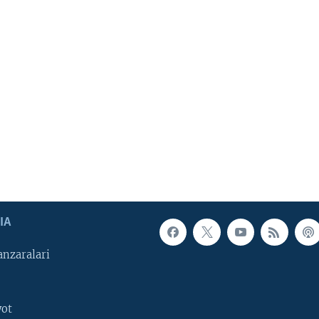
IA
nzaralari
yot