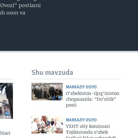
EMBED
Ovozi" postlarni
ish oson va
Shu mavzuda
MARKAZIY OSIYO
O'zbekiston-Qirg'iziston
chegarasida: "Do'stlik"
posti
MARKAZIY OSIYO
YXHT oliy komissari
Tojikistonda o'zbek
hlari
faollari bilan uchrashdi