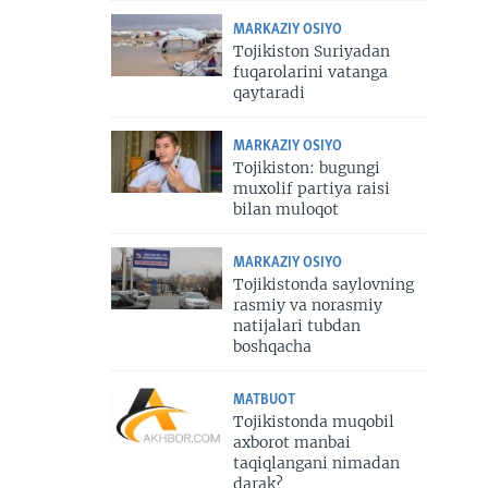
MARKAZIY OSIYO
Tojikiston Suriyadan
fuqarolarini vatanga
qaytaradi
MARKAZIY OSIYO
Tojikiston: bugungi
muxolif partiya raisi
bilan muloqot
MARKAZIY OSIYO
Tojikistonda saylovning
rasmiy va norasmiy
natijalari tubdan
boshqacha
MATBUOT
Tojikistonda muqobil
axborot manbai
taqiqlangani nimadan
darak?