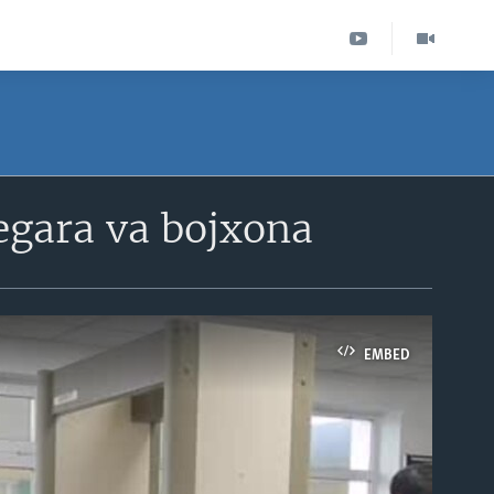
egara va bojxona
EMBED