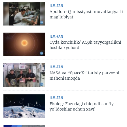
ILM-FAN
Apollon-13 missiyasi: muvaffaqiyatli
mag'lubiyat
ILM-FAN
Oyda konchilik? AQSh tayyorgarlikni
boshlab yubordi
ILM-FAN
NASA va “SpaceX” tarixiy parvozni
nishonlamoqda
ILM-FAN
Ekolog: Fazodagi chiqindi sun'iy
yo'ldoshlar uchun xavf