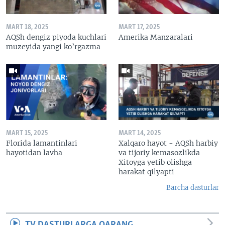
MART 18, 2025
MART 17, 2025
AQSh dengiz piyoda kuchlari
Amerika Manzaralari
muzeyida yangi ko’rgazma
MART 15, 2025
MART 14, 2025
Florida lamantinlari
Xalqaro hayot - AQSh harbiy
hayotidan lavha
va tijoriy kemasozlikda
Xitoyga yetib olishga
harakat qilyapti
Barcha dasturlar
TV DASTURLARGA QARANG