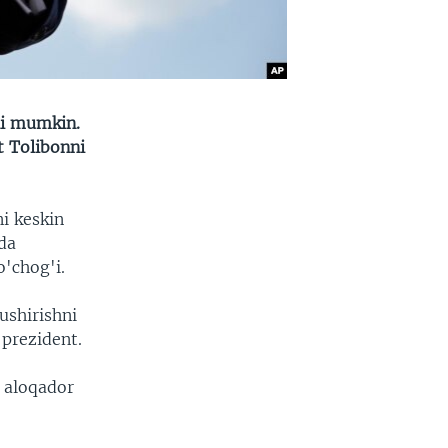
hi mumkin.
t Tolibonni
i keskin
da
'chog'i.
ushirishni
 prezident.
 aloqador