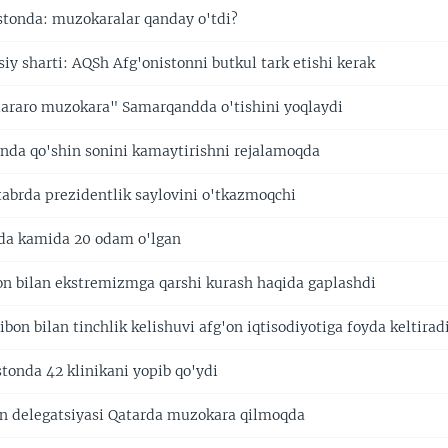
stonda: muzokaralar qanday o'tdi?
iy sharti: AQSh Afg'onistonni butkul tark etishi kerak
lararo muzokara" Samarqandda o'tishini yoqlaydi
nda qo'shin sonini kamaytirishni rejalamoqda
tabrda prezidentlik saylovini o'tkazmoqchi
jda kamida 20 odam o'lgan
 bilan ekstremizmga qarshi kurash haqida gaplashdi
ibon bilan tinchlik kelishuvi afg'on iqtisodiyotiga foyda keltirad
tonda 42 klinikani yopib qo'ydi
on delegatsiyasi Qatarda muzokara qilmoqda