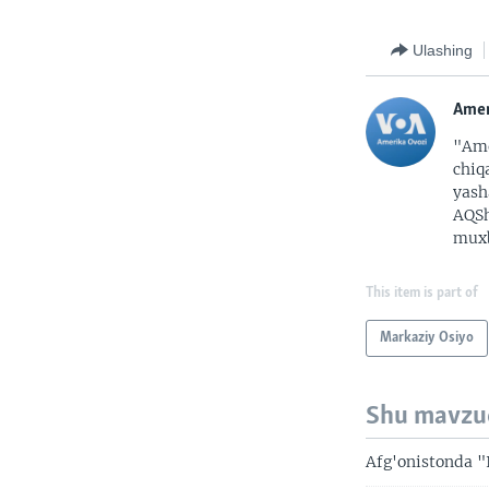
Ulashing
Amer
"Ame
chiq
yash
AQSh
muxb
This item is part of
Markaziy Osiyo
Shu mavzu
Afg'onistonda "