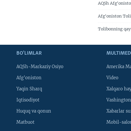
AQSh Afg'onisto
Afg'oniston Tol
Tolibonning qayt
BO'LIMLAR
MULTIMED
AQSh-Markaziy Osiyo
Amerika Ma
Afg'oniston
Video
Yaqin Sharq
Xalqaro ha
Iqtisodiyot
Vashington
Huquq va qonun
Xabarlar su
Matbuot
Mobil-salo