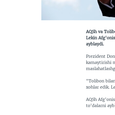
AQSh va Tolib
Lekin Afg'oni
ayblaydi.
Prezident Don
kamaytirishi 
maslahatlashg
"Tolibon bila
xohlar edik. 
AQSh Afg'onis
to'dalarni ayb