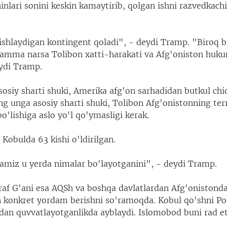
nlari sonini keskin kamaytirib, qolgan ishni razvedkachi
 ishlaydigan kontingent qoladi", - deydi Tramp. "Biroq 
 hamma narsa Tolibon xatti-harakati va Afg'oniston huk
eydi Tramp.
osiy sharti shuki, Amerika afg'on sarhadidan butkul chiq
g unga asosiy sharti shuki, Tolibon Afg'onistonning terr
'lishiga aslo yo'l qo'ymasligi kerak.
 Kobulda 63 kishi o'ldirilgan.
amiz u yerda nimalar bo'layotganini", - deydi Tramp.
raf G'ani esa AQSh va boshqa davlatlardan Afg'onistonda
n konkret yordam berishni so'ramoqda. Kobul qo'shni Po
dan quvvatlayotganlikda ayblaydi. Islomobod buni rad et