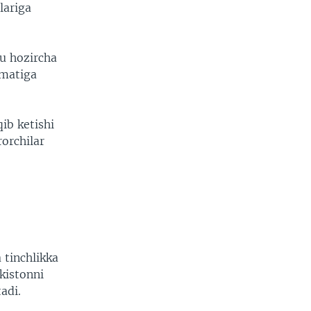
lariga
bu hozircha
umatiga
ib ketishi
orchilar
 tinchlikka
kistonni
adi.