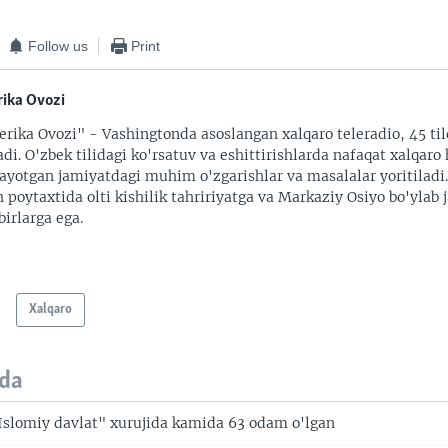
Follow us
Print
ika Ovozi
rika Ovozi" - Vashingtonda asoslangan xalqaro teleradio, 45 til
adi. O'zbek tilidagi ko'rsatuv va eshittirishlarda nafaqat xalqaro 
ayotgan jamiyatdagi muhim o'zgarishlar va masalalar yoritiladi
 poytaxtida olti kishilik tahririyatga va Markaziy Osiyo bo'ylab
irlarga ega.
Xalqaro
da
Islomiy davlat" xurujida kamida 63 odam o'lgan