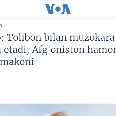
O
: Tolibon bilan muzokara
 etadi, Afg'oniston hamo
 makoni