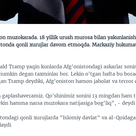
on muzokarada. 18 yillik urush murosa bilan yakunlanis
stonda qonli xurujlar davom etmoqda. Markaziy hukuma
ald Tramp yaqin kunlarda Afg'onistondagi askarlar sonin
mumkin degan taxminlar bor. Lekin o'tgan hafta bu bora
an Tramp deydiki, Afg'oniston hamon jaholat va terror o
n gaplashaveramiz. Qo'shinimiz sonini 13 mingdan ham t
Lekin hamma narsa muzokara natijasiga bog'liq", - deydi
tondagi qonli xurujlarda "Islomiy davlat" va al-Qoidaga
laydi.