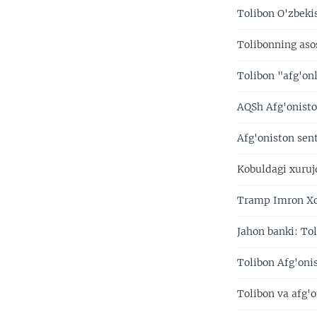
Tolibon O'zbeki
Tolibonning asos
Tolibon "afg'on
AQSh Afg'onisto
Afg'oniston sen
Kobuldagi xuru
Tramp Imron Xon
Jahon banki: Tol
Tolibon Afg'onis
Tolibon va afg'