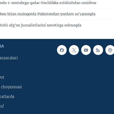
nda 1-sentabrga qadar tinchlikka erishishdan umidvor
ibon bilan muloqotda Pokistondan yordam so'ramoqda
ishi afg'on jurnalistlarini xavotirga solmoqda
IA
nzaralari
yot
 choyxonasi
ratlarda
m!