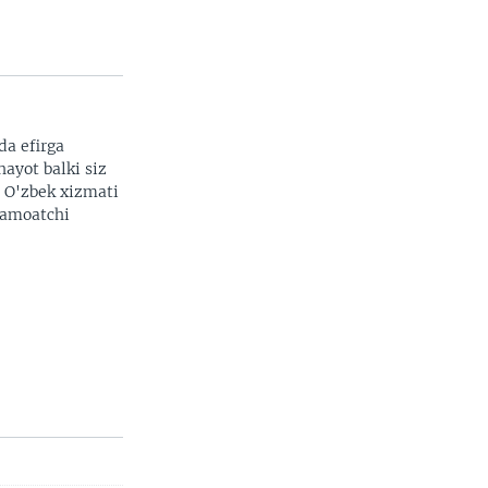
da efirga
hayot balki siz
. O'zbek xizmati
 jamoatchi