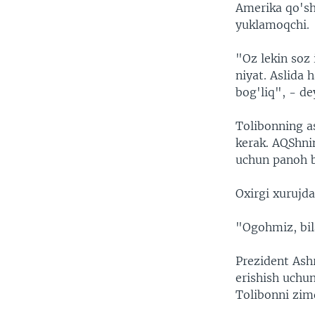
Amerika qo'shi
yuklamoqchi.
"Oz lekin soz
niyat. Aslida
bog'liq", - d
Tolibonning as
kerak. AQShnin
uchun panoh bo
Oxirgi xurujda
"Ogohmiz, bil
Prezident Ash
erishish uchu
Tolibonni zim