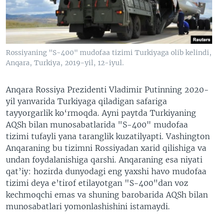
VIDEO
ODNOKLASSNIKI
XABARLAR SURATLARDA
TELEGRAM
TWITTER
Rossiyaning "S-400" mudofaa tizimi Turkiyaga olib kelindi,
SOUNDCLOUD
VOA
Anqara, Turkiya, 2019-yil, 12-iyul.
Anqara Rossiya Prezidenti Vladimir Putinning 2020-
yil yanvarida Turkiyaga qiladigan safariga
tayyorgarlik ko‘rmoqda. Ayni paytda Turkiyaning
AQSh bilan munosabatlarida "S-400" mudofaa
tizimi tufayli yana taranglik kuzatilyapti. Vashington
Anqaraning bu tizimni Rossiyadan xarid qilishiga va
undan foydalanishiga qarshi. Anqaraning esa niyati
qat’iy: hozirda dunyodagi eng yaxshi havo mudofaa
tizimi deya e’tirof etilayotgan "S-400"dan voz
kechmoqchi emas va shuning barobarida AQSh bilan
munosabatlari yomonlashishini istamaydi.