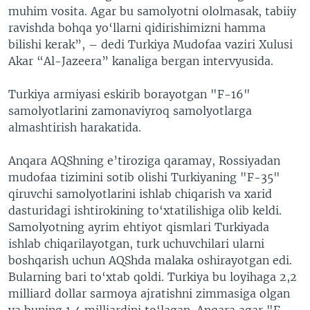
muhim vosita. Agar bu samolyotni ololmasak, tabiiy
ravishda bohqa yo‘llarni qidirishimizni hamma
bilishi kerak”, – dedi Turkiya Mudofaa vaziri Xulusi
Akar “Al-Jazeera” kanaliga bergan intervyusida.
Turkiya armiyasi eskirib borayotgan "F-16"
samolyotlarini zamonaviyroq samolyotlarga
almashtirish harakatida.
Anqara AQShning e’tiroziga qaramay, Rossiyadan
mudofaa tizimini sotib olishi Turkiyaning "F-35"
qiruvchi samolyotlarini ishlab chiqarish va xarid
dasturidagi ishtirokining to‘xtatilishiga olib keldi.
Samolyotning ayrim ehtiyot qismlari Turkiyada
ishlab chiqarilayotgan, turk uchuvchilari ularni
boshqarish uchun AQShda malaka oshirayotgan edi.
Bularning bari to‘xtab qoldi. Turkiya bu loyihaga 2,2
milliard dollar sarmoya ajratishni zimmasiga olgan
va buning 1,4 milliardini to‘lagan. Anqara agar "F-