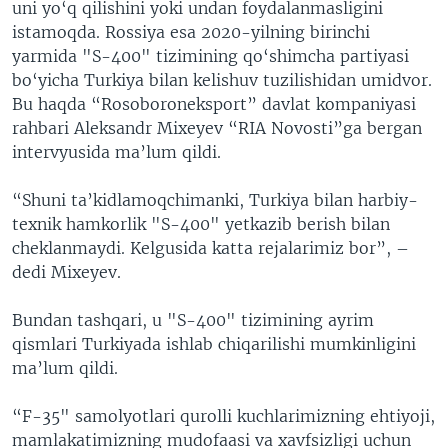
uni yo‘q qilishini yoki undan foydalanmasligini
istamoqda. Rossiya esa 2020-yilning birinchi
yarmida "S-400" tizimining qo‘shimcha partiyasi
bo‘yicha Turkiya bilan kelishuv tuzilishidan umidvor.
Bu haqda “Rosoboroneksport” davlat kompaniyasi
rahbari Aleksandr Mixeyev “RIA Novosti”ga bergan
intervyusida ma’lum qildi.
“Shuni ta’kidlamoqchimanki, Turkiya bilan harbiy-
texnik hamkorlik "S-400" yetkazib berish bilan
cheklanmaydi. Kelgusida katta rejalarimiz bor”, –
dedi Mixeyev.
Bundan tashqari, u "S-400" tizimining ayrim
qismlari Turkiyada ishlab chiqarilishi mumkinligini
ma’lum qildi.
“F-35" samolyotlari qurolli kuchlarimizning ehtiyoji,
mamlakatimizning mudofaasi va xavfsizligi uchun