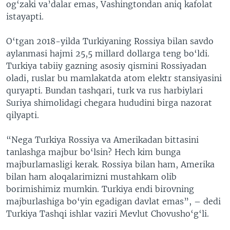
og‘zaki va’dalar emas, Vashingtondan aniq kafolat
istayapti.
O‘tgan 2018-yilda Turkiyaning Rossiya bilan savdo
aylanmasi hajmi 25,5 millard dollarga teng bo‘ldi.
Turkiya tabiiy gazning asosiy qismini Rossiyadan
oladi, ruslar bu mamlakatda atom elektr stansiyasini
quryapti. Bundan tashqari, turk va rus harbiylari
Suriya shimolidagi chegara hududini birga nazorat
qilyapti.
“Nega Turkiya Rossiya va Amerikadan bittasini
tanlashga majbur bo‘lsin? Hech kim bunga
majburlamasligi kerak. Rossiya bilan ham, Amerika
bilan ham aloqalarimizni mustahkam olib
borimishimiz mumkin. Turkiya endi birovning
majburlashiga bo‘yin egadigan davlat emas”, – dedi
Turkiya Tashqi ishlar vaziri Mevlut Chovusho‘g‘li.