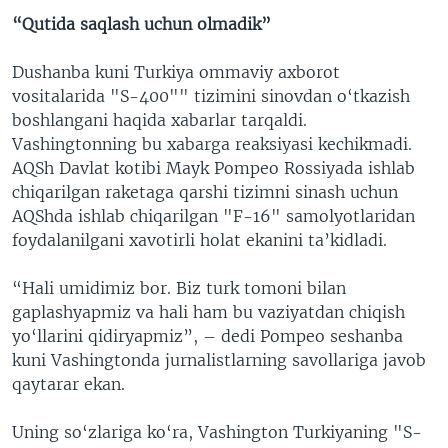
“Qutida saqlash uchun olmadik”
Dushanba kuni Turkiya ommaviy axborot
vositalarida "S-400"" tizimini sinovdan o‘tkazish
boshlangani haqida xabarlar tarqaldi.
Vashingtonning bu xabarga reaksiyasi kechikmadi.
AQSh Davlat kotibi Mayk Pompeo Rossiyada ishlab
chiqarilgan raketaga qarshi tizimni sinash uchun
AQShda ishlab chiqarilgan "F-16" samolyotlaridan
foydalanilgani xavotirli holat ekanini ta’kidladi.
“Hali umidimiz bor. Biz turk tomoni bilan
gaplashyapmiz va hali ham bu vaziyatdan chiqish
yo‘llarini qidiryapmiz”, – dedi Pompeo seshanba
kuni Vashingtonda jurnalistlarning savollariga javob
qaytarar ekan.
Uning so‘zlariga ko‘ra, Vashington Turkiyaning "S-