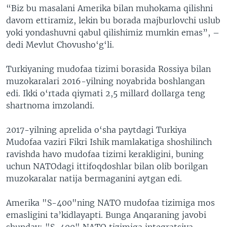
“Biz bu masalani Amerika bilan muhokama qilishni
davom ettiramiz, lekin bu borada majburlovchi uslub
yoki yondashuvni qabul qilishimiz mumkin emas”, –
dedi Mevlut Chovusho‘g‘li.
Turkiyaning mudofaa tizimi borasida Rossiya bilan
muzokaralari 2016-yilning noyabrida boshlangan
edi. Ikki o‘rtada qiymati 2,5 millard dollarga teng
shartnoma imzolandi.
2017-yilning aprelida o‘sha paytdagi Turkiya
Mudofaa vaziri Fikri Ishik mamlakatiga shoshilinch
ravishda havo mudofaa tizimi kerakligini, buning
uchun NATOdagi ittifoqdoshlar bilan olib borilgan
muzokaralar natija bermaganini aytgan edi.
Amerika "S-400"ning NATO mudofaa tizimiga mos
emasligini ta’kidlayapti. Bunga Anqaraning javobi
shunday: "S-400" NATO tizimiga integratsiya