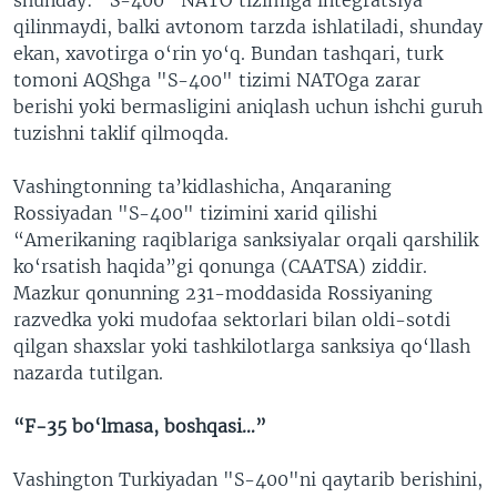
qilinmaydi, balki avtonom tarzda ishlatiladi, shunday
ekan, xavotirga o‘rin yo‘q. Bundan tashqari, turk
tomoni AQShga "S-400" tizimi NATOga zarar
berishi yoki bermasligini aniqlash uchun ishchi guruh
tuzishni taklif qilmoqda.
Vashingtonning ta’kidlashicha, Anqaraning
Rossiyadan "S-400" tizimini xarid qilishi
“Amerikaning raqiblariga sanksiyalar orqali qarshilik
ko‘rsatish haqida”gi qonunga (CAATSA) ziddir.
Mazkur qonunning 231-moddasida Rossiyaning
razvedka yoki mudofaa sektorlari bilan oldi-sotdi
qilgan shaxslar yoki tashkilotlarga sanksiya qo‘llash
nazarda tutilgan.
“F-35 bo‘lmasa, boshqasi…”
Vashington Turkiyadan "S-400"ni qaytarib berishini,