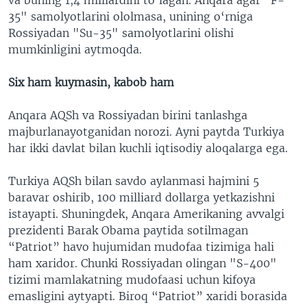
35" samolyotlarini ololmasa, unining o‘rniga
Rossiyadan "Su-35" samolyotlarini olishi
mumkinligini aytmoqda.
Six ham kuymasin, kabob ham
Anqara AQSh va Rossiyadan birini tanlashga
majburlanayotganidan norozi. Ayni paytda Turkiya
har ikki davlat bilan kuchli iqtisodiy aloqalarga ega.
Turkiya AQSh bilan savdo aylanmasi hajmini 5
baravar oshirib, 100 milliard dollarga yetkazishni
istayapti. Shuningdek, Anqara Amerikaning avvalgi
prezidenti Barak Obama paytida sotilmagan
“Patriot” havo hujumidan mudofaa tizimiga hali
ham xaridor. Chunki Rossiyadan olingan "S-400"
tizimi mamlakatning mudofaasi uchun kifoya
emasligini aytyapti. Biroq “Patriot” xaridi borasida