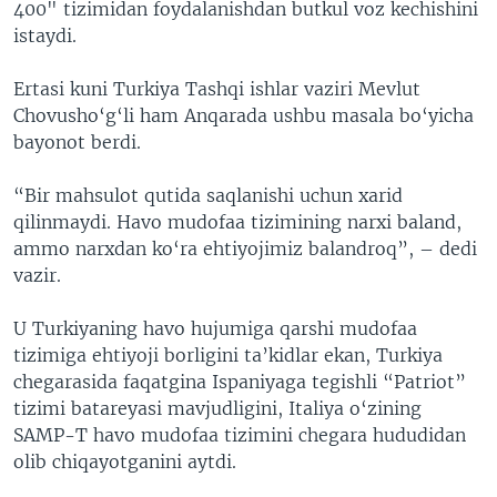
400" tizimidan foydalanishdan butkul voz kechishini
istaydi.
Ertasi kuni Turkiya Tashqi ishlar vaziri Mevlut
Chovusho‘g‘li ham Anqarada ushbu masala bo‘yicha
bayonot berdi.
“Bir mahsulot qutida saqlanishi uchun xarid
qilinmaydi. Havo mudofaa tizimining narxi baland,
ammo narxdan ko‘ra ehtiyojimiz balandroq”, – dedi
vazir.
U Turkiyaning havo hujumiga qarshi mudofaa
tizimiga ehtiyoji borligini ta’kidlar ekan, Turkiya
chegarasida faqatgina Ispaniyaga tegishli “Patriot”
tizimi batareyasi mavjudligini, Italiya o‘zining
SAMP-T havo mudofaa tizimini chegara hududidan
olib chiqayotganini aytdi.