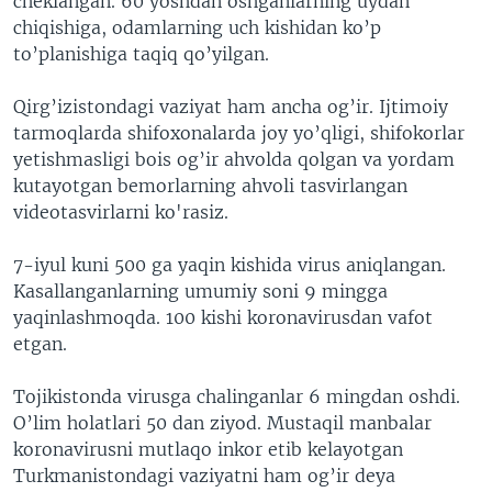
cheklangan. 60 yoshdan oshganlarning uydan
chiqishiga, odamlarning uch kishidan ko’p
to’planishiga taqiq qo’yilgan.
Qirg’izistondagi vaziyat ham ancha og’ir. Ijtimoiy
tarmoqlarda shifoxonalarda joy yo’qligi, shifokorlar
yetishmasligi bois og’ir ahvolda qolgan va yordam
kutayotgan bemorlarning ahvoli tasvirlangan
videotasvirlarni ko'rasiz.
7-iyul kuni 500 ga yaqin kishida virus aniqlangan.
Kasallanganlarning umumiy soni 9 mingga
yaqinlashmoqda. 100 kishi koronavirusdan vafot
etgan.
Tojikistonda virusga chalinganlar 6 mingdan oshdi.
O’lim holatlari 50 dan ziyod. Mustaqil manbalar
koronavirusni mutlaqo inkor etib kelayotgan
Turkmanistondagi vaziyatni ham og’ir deya