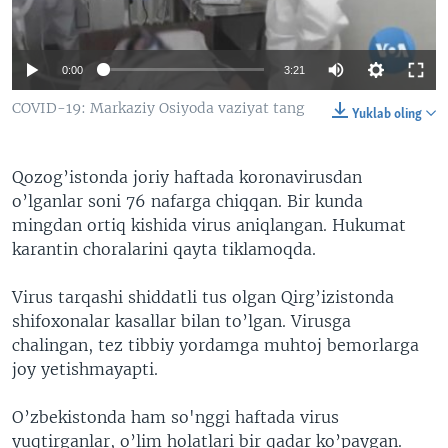
VIDEO
ODNOKLASSNIKI
XABARLAR SURATLARDA
TELEGRAM
0:00
3:21
TWITTER
COVID-19: Markaziy Osiyoda vaziyat tang
Yuklab oling
SOUNDCLOUD
VOA
Qozog’istonda joriy haftada koronavirusdan
o’lganlar soni 76 nafarga chiqqan. Bir kunda
mingdan ortiq kishida virus aniqlangan. Hukumat
karantin choralarini qayta tiklamoqda.
Virus tarqashi shiddatli tus olgan Qirg’izistonda
shifoxonalar kasallar bilan to’lgan. Virusga
chalingan, tez tibbiy yordamga muhtoj bemorlarga
joy yetishmayapti.
O’zbekistonda ham so'nggi haftada virus
yuqtirganlar, o’lim holatlari bir qadar ko’paygan.