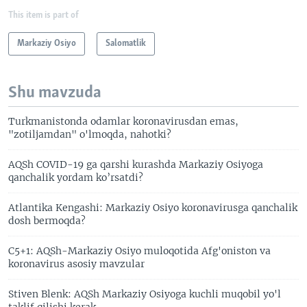
This item is part of
Markaziy Osiyo
Salomatlik
Shu mavzuda
Turkmanistonda odamlar koronavirusdan emas,
"zotiljamdan" o'lmoqda, nahotki?
AQSh COVID-19 ga qarshi kurashda Markaziy Osiyoga
qanchalik yordam ko’rsatdi?
Atlantika Kengashi: Markaziy Osiyo koronavirusga qanchalik
dosh bermoqda?
C5+1: AQSh-Markaziy Osiyo muloqotida Afg'oniston va
koronavirus asosiy mavzular
Stiven Blenk: AQSh Markaziy Osiyoga kuchli muqobil yo'l
taklif qilishi kerak