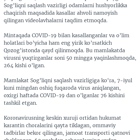
Sog’liqni saqlash vazirligi odamlarni hushyorlikka
chaqirish maqsadida kasallar ahvoli namoyish
qilingan videolavhalarni taqdim etmoqda.
Mintaqada COVID-19 bilan kasallanganlar va o’lim
holatlari bo’yicha ham eng yirik ko’rsatkich
Qozog’istonda qayd qilinmoqda. Bu mamlakatda
virusni yuqtirganlar soni 50 mingga yaqinlashmoqda,
264 kishi o’lgan.
Mamlakat Sog’liqni saqlash vazirligiga ko'ra, 7-iyul
kuni mingdan oshiq fuqaroda virus aniqlangan,
oxirgi haftada COVID-19 dan o’lganlar 76 kishini
tashkil etgan.
Koronavirusning keskin xuruji ortidan hukumat
karantin choralarini qayta tiklagan, ommaviy
tadbirlar bekor qilingan, jamoat transporti qatnovi