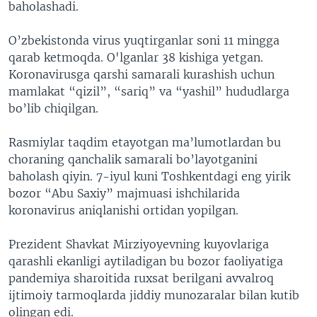
baholashadi.
O’zbekistonda virus yuqtirganlar soni 11 mingga
qarab ketmoqda. O'lganlar 38 kishiga yetgan.
Koronavirusga qarshi samarali kurashish uchun
mamlakat “qizil”, “sariq” va “yashil” hududlarga
bo’lib chiqilgan.
Rasmiylar taqdim etayotgan ma’lumotlardan bu
choraning qanchalik samarali bo’layotganini
baholash qiyin. 7-iyul kuni Toshkentdagi eng yirik
bozor “Abu Saxiy” majmuasi ishchilarida
koronavirus aniqlanishi ortidan yopilgan.
Prezident Shavkat Mirziyoyevning kuyovlariga
qarashli ekanligi aytiladigan bu bozor faoliyatiga
pandemiya sharoitida ruxsat berilgani avvalroq
ijtimoiy tarmoqlarda jiddiy munozaralar bilan kutib
olingan edi.