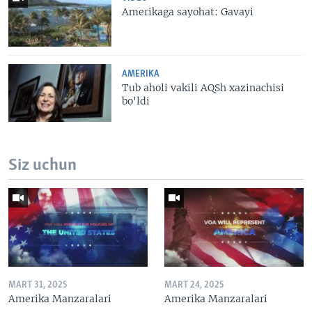
Amerikaga sayohat: Gavayi
AMERIKA
Tub aholi vakili AQSh xazinachisi
bo'ldi
Siz uchun
MART 31, 2025
MART 24, 2025
Amerika Manzaralari
Amerika Manzaralari