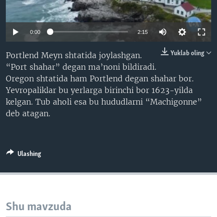
VIDEO
ODNOKLASSNIKI
XABARLAR SURATLARDA
TELEGRAM
0:00
2:15
TWITTER
Yuklab oling
Portlend Meyn shtatida joylashgan.
SOUNDCLOUD
VOA
“Port shahar” degan ma’noni bildiradi.
Oregon shtatida ham Portlend degan shahar bor.
Yevropaliklar bu yerlarga birinchi bor 1623-yilda
kelgan. Tub aholi esa bu hududlarni “Machigonne”
deb atagan.
Ulashing
Shu mavzuda