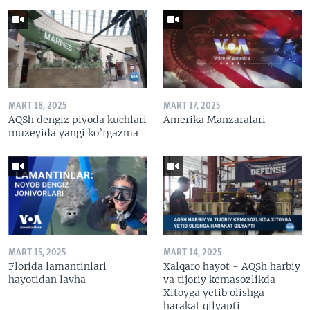
MART 18, 2025
MART 17, 2025
AQSh dengiz piyoda kuchlari
Amerika Manzaralari
muzeyida yangi ko’rgazma
MART 15, 2025
MART 14, 2025
Florida lamantinlari
Xalqaro hayot - AQSh harbiy
hayotidan lavha
va tijoriy kemasozlikda
Xitoyga yetib olishga
harakat qilyapti