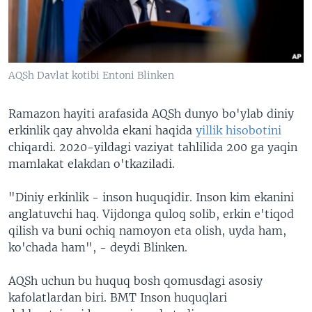
VIDEO
ODNOKLASSNIKI
XABARLAR SURATLARDA
TELEGRAM
TWITTER
AQSh Davlat kotibi Entoni Blinken
SOUNDCLOUD
VOA
Ramazon hayiti arafasida AQSh dunyo bo'ylab diniy
erkinlik qay ahvolda ekani haqida
yillik hisobotini
chiqardi. 2020-yildagi vaziyat tahlilida 200 ga yaqin
mamlakat elakdan o'tkaziladi.
"Diniy erkinlik - inson huquqidir. Inson kim ekanini
anglatuvchi haq. Vijdonga quloq solib, erkin e'tiqod
qilish va buni ochiq namoyon eta olish, uyda ham,
ko'chada ham", - deydi Blinken.
AQSh uchun bu huquq bosh qomusdagi asosiy
kafolatlardan biri. BMT Inson huquqlari