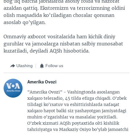
bog'liq barcha jabhalarda asosiy rolda va nazorat
azaldan qattiq. Ekstremizm va terrorizmning oldini
olish maqsadida ko'riladigan choralar qonunan
asoslab qo'yilgan.
Ommaviy axborot vositalarida ham kichik diniy
guruhlar va jamoalarga nisbatan salbiy munosabat
kuzatiladi, deyiladi AQSh hisobotida.
Ulashing
Follow us
Amerika Ovozi
"Amerika Ovozi" - Vashingtonda asoslangan
xalqaro teleradio, 45 tilda efirga chiqadi. O'zbek
tilidagi ko'rsatuv va eshittirishlarda nafaqat
xalqaro hayot balki siz yashayotgan jamiyatdagi
muhim o'zgarishlar va masalalar yoritiladi.
O'zbek xizmati AQSh poytaxtida olti kishilik
tahririyatga va Markaziy Osiyo bo'ylab jamoatchi