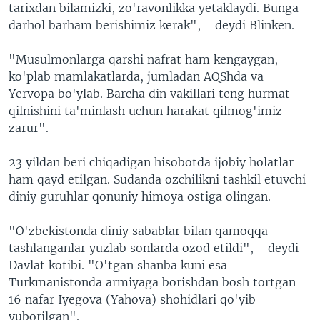
tarixdan bilamizki, zo'ravonlikka yetaklaydi. Bunga
darhol barham berishimiz kerak", - deydi Blinken.
"Musulmonlarga qarshi nafrat ham kengaygan,
ko'plab mamlakatlarda, jumladan AQShda va
Yervopa bo'ylab. Barcha din vakillari teng hurmat
qilnishini ta'minlash uchun harakat qilmog'imiz
zarur".
23 yildan beri chiqadigan hisobotda ijobiy holatlar
ham qayd etilgan. Sudanda ozchilikni tashkil etuvchi
diniy guruhlar qonuniy himoya ostiga olingan.
"O'zbekistonda diniy sabablar bilan qamoqqa
tashlanganlar yuzlab sonlarda ozod etildi", - deydi
Davlat kotibi. "O'tgan shanba kuni esa
Turkmanistonda armiyaga borishdan bosh tortgan
16 nafar Iyegova (Yahova) shohidlari qo'yib
yuborilgan".