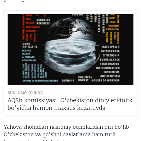
BUNI HAM KO'RING
AQSh komissiyasi: O'zbekiston diniy erkinlik
bo'yicha hamon maxsus kuzatuvda
Yahova shohidlari nasroniy oqimlaridan biri bo'lib,
O'zbekiston va qo'shni davlatlarda ham turli