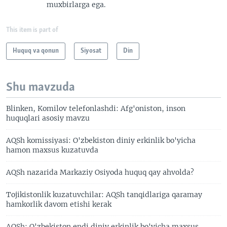
muxbirlarga ega.
This item is part of
Huquq va qonun
Siyosat
Din
Shu mavzuda
Blinken, Komilov telefonlashdi: Afg'oniston, inson
huquqlari asosiy mavzu
AQSh komissiyasi: O'zbekiston diniy erkinlik bo'yicha
hamon maxsus kuzatuvda
AQSh nazarida Markaziy Osiyoda huquq qay ahvolda?
Tojikistonlik kuzatuvchilar: AQSh tanqidlariga qaramay
hamkorlik davom etishi kerak
AQSh: O'zbekiston endi diniy erkinlik bo'yicha maxsus