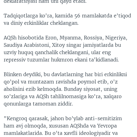
deklaratsiyasi ham uni qayd etadi.
Tadqiqotlarga ko'ra, kamida 56 mamlakatda e'tiqod
va diniy erkinliklar cheklangan.
AQSh hisobotida Eron, Myanma, Rossiya, Nigeriya,
Saudiya Arabistoni, Xitoy singar jamiyatlarda bu
uzviy huquq qanchalik cheklangani, ular eng
repressiv tuzumlar hukmron ekani ta'kidlanadi.
Blinken deydiki, bu davlatlarning har biri erkinlikni
qo'pol va muntazam ravishda poymol etib, o'z
aholisini ezib kelmoqda. Bunday siyosat, uning
so'zlariga va AQSh tahlilnomasiga ko'ra, xalqaro
qonunlarga tamoman ziddir.
"Kengroq qarasak, jahon bo'ylab anti-semitizim
ham avj olmoqda, xususan AQShda va Yevropa
mamlakatlarida. Bu o'ta xavfli ideologiyadir va