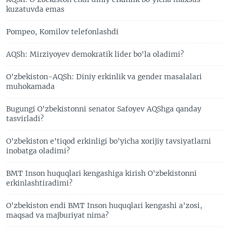
kuzatuvda emas
Pompeo, Komilov telefonlashdi
AQSh: Mirziyoyev demokratik lider bo'la oladimi?
O'zbekiston-AQSh: Diniy erkinlik va gender masalalari
muhokamada
Bugungi O'zbekistonni senator Safoyev AQShga qanday
tasvirladi?
O'zbekiston e'tiqod erkinligi bo'yicha xorijiy tavsiyatlarni
inobatga oladimi?
BMT Inson huquqlari kengashiga kirish O'zbekistonni
erkinlashtiradimi?
O'zbekiston endi BMT Inson huquqlari kengashi a'zosi,
maqsad va majburiyat nima?