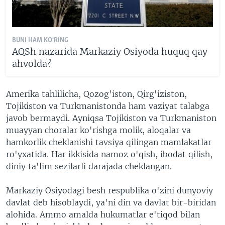
BUNI HAM KO'RING
AQSh nazarida Markaziy Osiyoda huquq qay
ahvolda?
Amerika tahlilicha, Qozog'iston, Qirg'iziston,
Tojikiston va Turkmanistonda ham vaziyat talabga
javob bermaydi. Ayniqsa Tojikiston va Turkmaniston
muayyan choralar ko'rishga molik, aloqalar va
hamkorlik cheklanishi tavsiya qilingan mamlakatlar
ro'yxatida. Har ikkisida namoz o'qish, ibodat qilish,
diniy ta'lim sezilarli darajada cheklangan.
Markaziy Osiyodagi besh respublika o'zini dunyoviy
davlat deb hisoblaydi, ya'ni din va davlat bir-biridan
alohida. Ammo amalda hukumatlar e'tiqod bilan