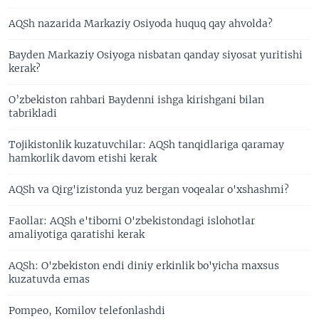
AQSh nazarida Markaziy Osiyoda huquq qay ahvolda?
Bayden Markaziy Osiyoga nisbatan qanday siyosat yuritishi
kerak?
O’zbekiston rahbari Baydenni ishga kirishgani bilan
tabrikladi
Tojikistonlik kuzatuvchilar: AQSh tanqidlariga qaramay
hamkorlik davom etishi kerak
AQSh va Qirg'izistonda yuz bergan voqealar o'xshashmi?
Faollar: AQSh e'tiborni O'zbekistondagi islohotlar
amaliyotiga qaratishi kerak
AQSh: O'zbekiston endi diniy erkinlik bo'yicha maxsus
kuzatuvda emas
Pompeo, Komilov telefonlashdi