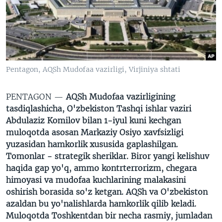
VIDEO
ODNOKLASSNIKI
XABARLAR SURATLARDA
TELEGRAM
TWITTER
SOUNDCLOUD
VOA
Pentagon, AQSh Mudofaa vazirligi, Virjiniya shtati
PENTAGON —
AQSh Mudofaa vazirligining
tasdiqlashicha, O'zbekiston Tashqi ishlar vaziri
Abdulaziz Komilov bilan 1-iyul kuni kechgan
muloqotda asosan Markaziy Osiyo xavfsizligi
yuzasidan hamkorlik xususida gaplashilgan.
Tomonlar - strategik sheriklar. Biror yangi kelishuv
haqida gap yo'q, ammo kontrterrorizm, chegara
himoyasi va mudofaa kuchlarining malakasini
oshirish borasida so'z ketgan. AQSh va O'zbekiston
azaldan bu yo'nalishlarda hamkorlik qilib keladi.
Muloqotda Toshkentdan bir necha rasmiy, jumladan