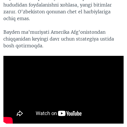
hududidan foydalanishni xohlasa, yangi bitimlar
zarur. O'zbekiston qonunan chet el harbiylariga
ochiq emas.
Bayden ma'muriyati Amerika Afg'onistondan
chiqqanidan keyingi davr uchun strategiya ustida
bosh qotirmoqda.