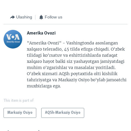
Ulashing
Follow us
Amerika Ovozi
"Amerika Ovozi" - Vashingtonda asoslangan
xalqaro teleradio, 45 tilda efirga chiqadi. O'zbek
tilidagi ko'rsatuv va eshittirishlarda nafaqat
xalqaro hayot balki siz yashayotgan jamiyatdagi
muhim o'zgarishlar va masalalar yoritiladi.
O'zbek xizmati AQSh poytaxtida olti kishilik
tahririyatga va Markaziy Osiyo bo'ylab jamoatchi
muxbirlarga ega.
This item is part of
Markaziy Osiyo
AQSh-Markaziy Osiyo