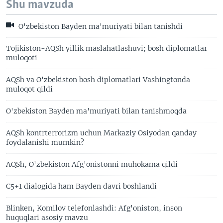
Shu mavzuda
O'zbekiston Bayden ma'muriyati bilan tanishdi
Tojikiston-AQSh yillik maslahatlashuvi; bosh diplomatlar
muloqoti
AQSh va O'zbekiston bosh diplomatlari Vashingtonda
muloqot qildi
O'zbekiston Bayden ma'muriyati bilan tanishmoqda
AQSh kontrterrorizm uchun Markaziy Osiyodan qanday
foydalanishi mumkin?
AQSh, O'zbekiston Afg'onistonni muhokama qildi
C5+1 dialogida ham Bayden davri boshlandi
Blinken, Komilov telefonlashdi: Afg'oniston, inson
huquqlari asosiy mavzu