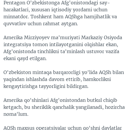
Pentagon O'zbekistonga Afg'onistondagi say-
harakatlari, xususan iqtisodiy yordami uchun
minnatdor. Toshkent ham AQShga hamjihatlik va
quvvatlov uchun rahmat aytgan.
Amerika Mirziyoyev ma'muriyati Markaziy Osiyoda
integratsiya tomon intilayotganini olqishlar ekan,
Afg'onistonda tinchlikni ta'minlash ustuvor vazifa
ekani qayd etilgan.
O'zbekiston mintaqa barqarorligi yo'lida AQSh bilan
yaqindan ishlashda davom ettirib, hamkorlikni
kengaytirishga tayyorligini bildirgan.
Amerika qo'shinlari Afg'onistondan butkul chiqib
ketgach, bu sheriklik qanchalik yangilanadi, hozircha
noma'lum.
AQSh maxsus operatsiyalar uchun qo'shni davlatlar