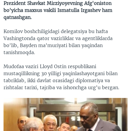
Prezident Shavkat Mirziyoyevning Afg'oniston
bo'yicha maxsus vakili Ismatulla Irgashev ham
qatnashgan.
Komilov boshchiligidagi delegatsiya bu hafta
Vashingtonda qator vazirliklar va agentliklarda
bo'lib, Bayden ma'muriyati bilan yaqindan
tanishmoqda.
Mudofaa vaziri Lloyd Ostin respublikani
mustaqillikning 30 yilligi yaqinlashayotgani bilan
tabriklab, ikki davlat orasidagi diplomatiya va
rishtalar tarixi, tajriba va ishonchga urg'u bergan.