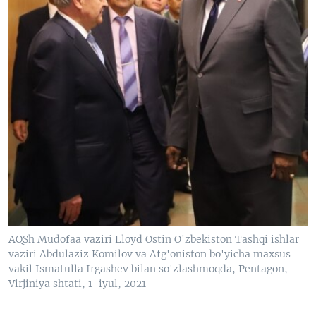
AQSh Mudofaa vaziri Lloyd Ostin O'zbekiston Tashqi ishlar
vaziri Abdulaziz Komilov va Afg'oniston bo'yicha maxsus
vakil Ismatulla Irgashev bilan so'zlashmoqda, Pentagon,
Virjiniya shtati, 1-iyul, 2021