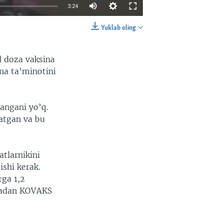
3:24
Yuklab oling
EMBED
SHARE
d doza vaksina
na ta’minotini
angani yo’q.
atgan va bu
tlarnikini
shi kerak.
ga 1,2
mladan KOVAKS