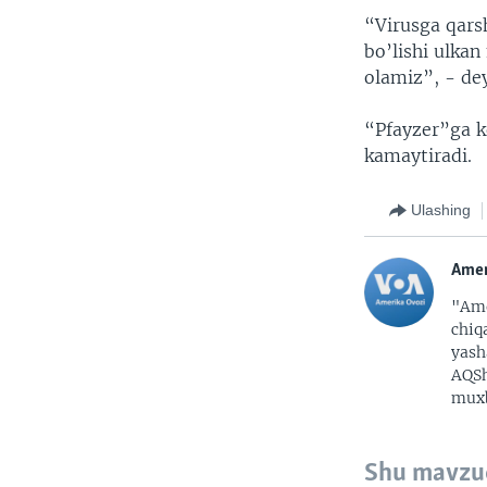
“Virusga qarsh
bo’lishi ulka
olamiz”, - dey
“Pfayzer”ga ko
kamaytiradi.
Ulashing
Amer
"Ame
chiq
yash
AQSh
muxb
Shu mavzu