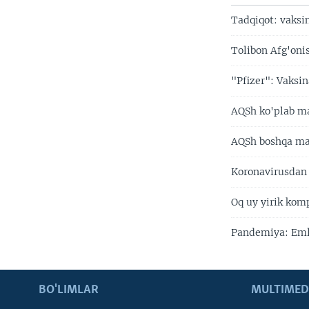
Tadqiqot: vaksin
Tolibon Afg'oni
"Pfizer": Vaksin
AQSh ko'plab ma
AQSh boshqa ma
Koronavirusdan
Oq uy yirik kom
Pandemiya: Emla
BO'LIMLAR
MULTIMED