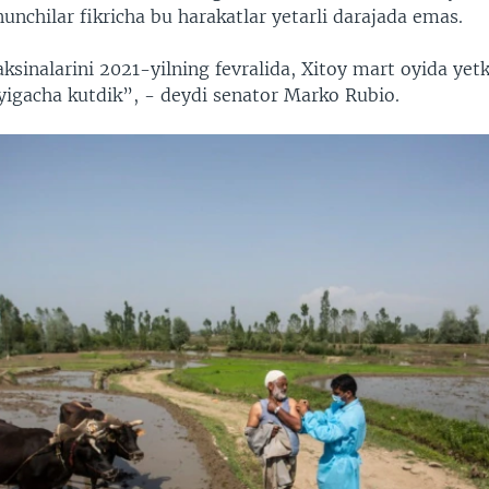
unchilar fikricha bu harakatlar yetarli darajada emas.
aksinalarini 2021-yilning fevralida, Xitoy mart oyida yetk
oyigacha kutdik”, - deydi senator Marko Rubio.