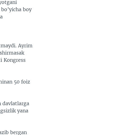
yotgani
i bo’yicha boy
ga
etmaydi. Ayrim
oshirmasak
di Kongress
inan 50 foiz
 davlatlarga
gsizlik yana
azib bergan