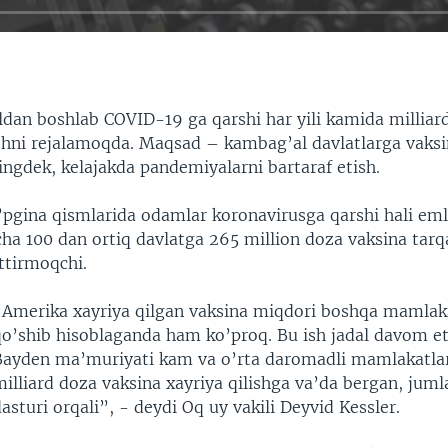
dan boshlab COVID-19 ga qarshi har yili kamida milliar
ishni rejalamoqda. Maqsad – kambag’al davlatlarga vaksi
ingdek, kelajakda pandemiyalarni bartaraf etish.
pgina qismlarida odamlar koronavirusga qarshi hali eml
ha 100 dan ortiq davlatga 265 million doza vaksina tarq
ttirmoqchi.
“Amerika xayriya qilgan vaksina miqdori boshqa mamlaka
qo’shib hisoblaganda ham ko’proq. Bu ish jadal davom eti
Bayden ma’muriyati kam va o’rta daromadli mamlakatlar
milliard doza vaksina xayriya qilishga va’da bergan, ju
asturi orqali”, - deydi Oq uy vakili Deyvid Kessler.