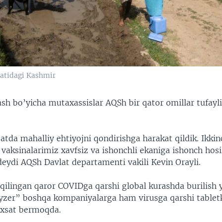
atidagi Kashmir
ash bo’yicha mutaxassislar AQSh bir qator omillar tufayl
atda mahalliy ehtiyojni qondirishga harakat qildik. Ikkin
 vaksinalarimiz xavfsiz va ishonchli ekaniga ishonch hosi
deydi AQSh Davlat departamenti vakili Kevin Orayli.
 qilingan qaror COVIDga qarshi global kurashda burilish 
zer” boshqa kompaniyalarga ham virusga qarshi tabletka
uxsat bermoqda.