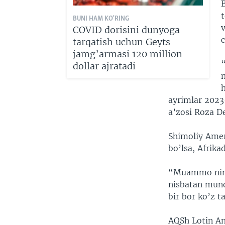
t
BUNI HAM KO'RING
v
COVID dorisini dunyoga
tarqatish uchun Geyts
jamg’armasi 120 million
dollar ajratadi
h
ayrimlar 2023
a’zosi Roza D
Shimoliy Amer
bo’lsa, Afrika
“Muammo nimad
nisbatan muno
bir bor ko’z t
AQSh Lotin Am