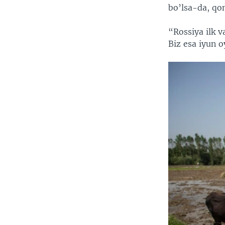
bo’lsa-da, qon
“Rossiya ilk v
Biz esa iyun 