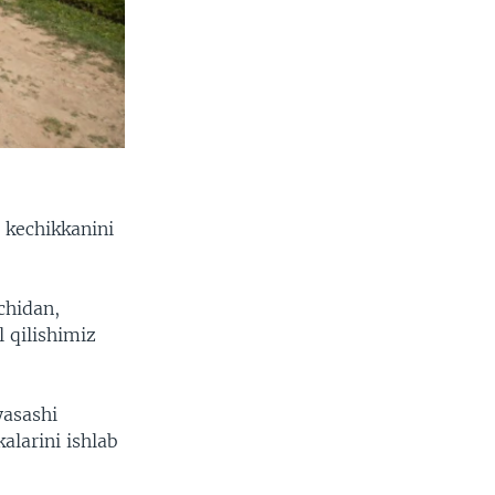
i kechikkanini
chidan,
l qilishimiz
yasashi
larini ishlab