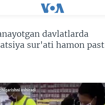
anayotgan davlatlarda
atsiya sur'ati hamon past
hiqarishni oshiradi