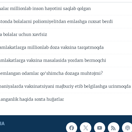
alar millionlab inson hayotini saqlab qolgan
stonda bolalarni poliomiyelitdan emlashga ruxsat berdi
a bolalar uchun xavfsiz
mlakatlarga millionlab doza vaksina tarqatmoqda
mlakatlarga vaksina masalasida yordam bermoqchi
 emlangan odamlar qo'shimcha dozaga muhtojmi?
paniyalarda vaksinatsiyani majburiy etib belgilashga urinmoqda
nganlik haqida soxta hujjatlar
IA