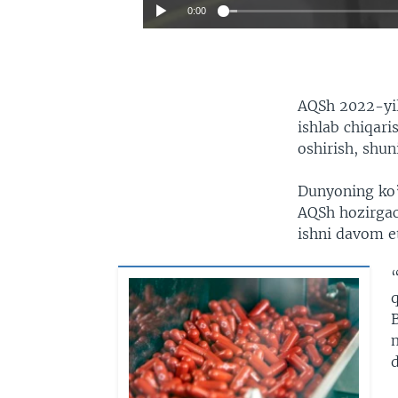
0:00
AQSh 2022-yil
ishlab chiqar
oshirish, shun
Dunyoning ko’
AQSh hozirgac
ishni davom e
d