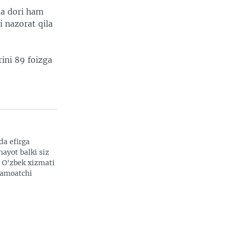
da dori ham
 nazorat qila
rini 89 foizga
da efirga
hayot balki siz
. O'zbek xizmati
 jamoatchi