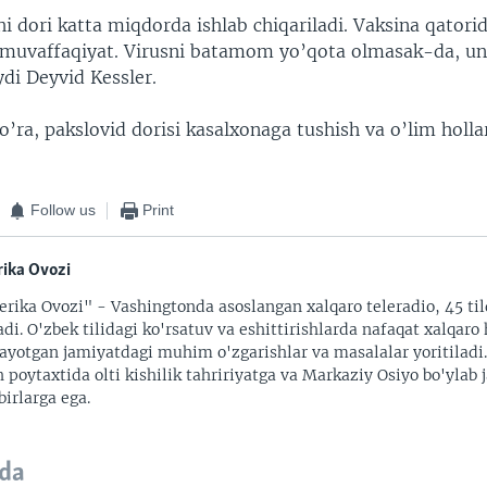
i dori katta miqdorda ishlab chiqariladi. Vaksina qatori
n muvaffaqiyat. Virusni batamom yo’qota olmasak-da, uni
di Deyvid Kessler.
’ra, pakslovid dorisi kasalxonaga tushish va o’lim holla
Follow us
Print
ika Ovozi
rika Ovozi" - Vashingtonda asoslangan xalqaro teleradio, 45 til
adi. O'zbek tilidagi ko'rsatuv va eshittirishlarda nafaqat xalqaro 
ayotgan jamiyatdagi muhim o'zgarishlar va masalalar yoritiladi
 poytaxtida olti kishilik tahririyatga va Markaziy Osiyo bo'ylab
irlarga ega.
da