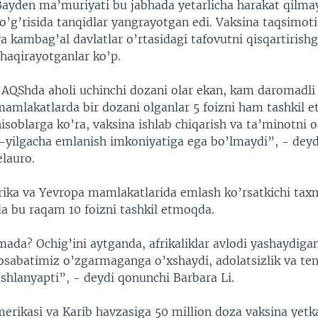
Bayden ma’muriyati bu jabhada yetarlicha harakat qilma
o’g’risida tanqidlar yangrayotgan edi. Vaksina taqsimot
a kambag’al davlatlar o’rtasidagi tafovutni qisqartirish
chaqirayotganlar ko’p.
“AQShda aholi uchinchi dozani olar ekan, kam daromadli
mamlakatlarda bir dozani olganlar 5 foizni ham tashkil 
isoblarga ko’ra, vaksina ishlab chiqarish va ta’minotni 
-yilgacha emlanish imkoniyatiga ega bo’lmaydi”, - dey
elauro.
ika va Yevropa mamlakatlarida emlash ko’rsatkichi taxm
da bu raqam 10 foizni tashkil etmoqda.
a? Ochig’ini aytganda, afrikaliklar avlodi yashaydigan
sabatimiz o’zgarmaganga o’xshaydi, adolatsizlik va ten
ashlanyapti”, - deydi qonunchi Barbara Li.
erikasi va Karib havzasiga 50 million doza vaksina yetk