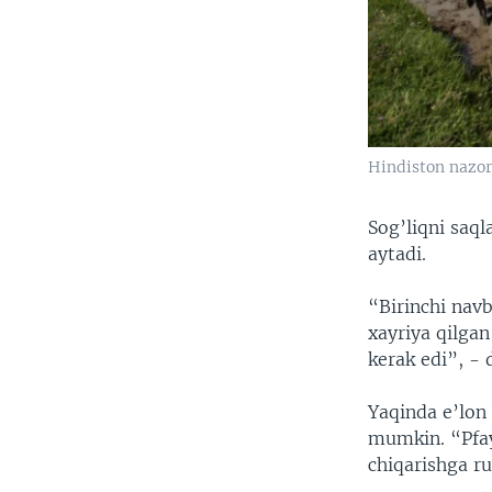
Hindiston nazor
Sog’liqni saql
aytadi.
“Birinchi navb
xayriya qilgan
kerak edi”, - 
Yaqinda e’lon
mumkin. “Pfay
chiqarishga r