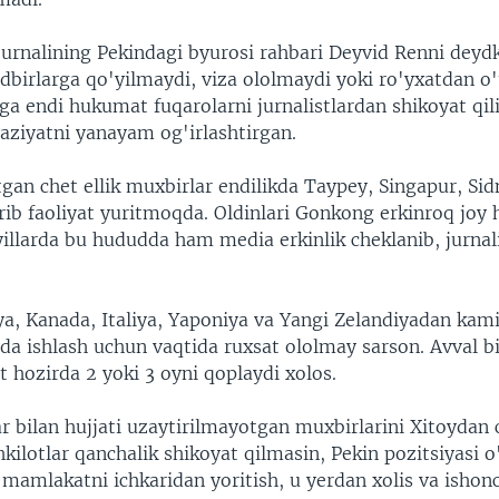
urnalining Pekindagi byurosi rahbari Deyvid Renni deydki
tadbirlarga qo'yilmaydi, viza ololmaydi yoki ro'yxatdan o
ga endi hukumat fuqarolarni jurnalistlardan shikoyat qil
aziyatni yanayam og'irlashtirgan.
tgan chet ellik muxbirlar endilikda Taypey, Singapur, Sid
ib faoliyat yuritmoqda. Oldinlari Gonkong erkinroq joy h
illarda bu hududda ham media erkinlik cheklanib, jurnal
ya, Kanada, Italiya, Yaponiya va Yangi Zelandiyadan kam
yda ishlash uchun vaqtida ruxsat ololmay sarson. Avval bi
t hozirda 2 yoki 3 oyni qoplaydi xolos.
r bilan hujjati uzaytirilmayotgan muxbirlarini Xitoydan 
kilotlar qanchalik shikoyat qilmasin, Pekin pozitsiyasi 
 mamlakatni ichkaridan yoritish, u yerdan xolis va isho