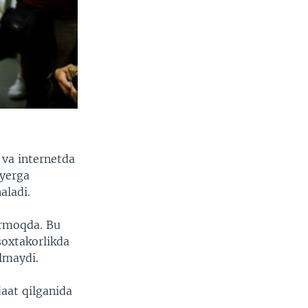
 va internetda
yerga
aladi.
ermoqda. Bu
soxtakorlikda
olmaydi.
aat qilganida