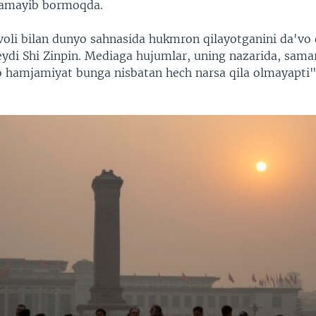
kamayib bormoqda.
oli bilan dunyo sahnasida hukmron qilayotganini da'vo qi
eydi Shi Zinpin. Mediaga hujumlar, uning nazarida, sam
o hamjamiyat bunga nisbatan hech narsa qila olmayapti"