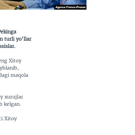
Pekinga
turli yo'llar
sislar.
eng Xitoy
yblanib,
dagi maqola
y xurujlar
b kelgan.
ti Xitoy