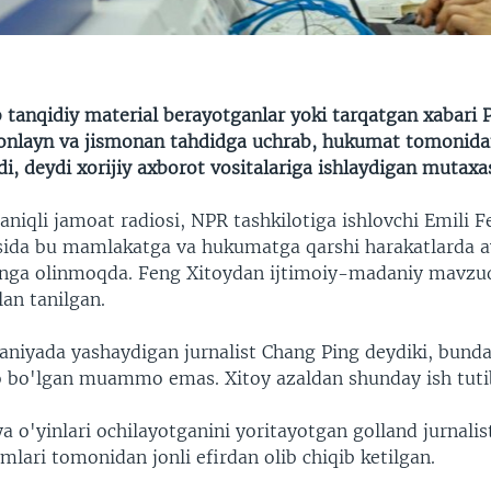
b tanqidiy material berayotganlar yoki tarqatgan xabari 
nlayn va jismonan tahdidga uchrab, hukumat tomonidan 
di, deydi xorijiy axborot vositalariga ishlaydigan mutaxas
niqli jamoat radiosi, NPR tashkilotiga ishlovchi Emili F
ida bu mamlakatga va hukumatga qarshi harakatlarda a
onga olinmoqda. Feng Xitoydan ijtimoiy-madaniy mavzu
lan tanilgan.
niyada yashaydigan jurnalist Chang Ping deydiki, bunda
 bo'lgan muammo emas. Xitoy azaldan shunday ish tuti
a o'yinlari ochilayotganini yoritayotgan golland jurnalis
imlari tomonidan jonli efirdan olib chiqib ketilgan.