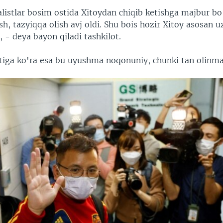
listlar bosim ostida Xitoydan chiqib ketishga majbur bo'
ish, tazyiqqa olish avj oldi. Shu bois hozir Xitoy asosan 
 - deya bayon qiladi tashkilot.
iga ko'ra esa bu uyushma noqonuniy, chunki tan olinm