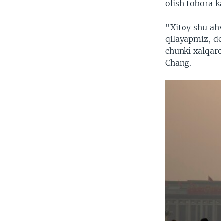
olish tobora 
"Xitoy shu ahv
qilayapmiz, d
chunki xalqar
Chang.