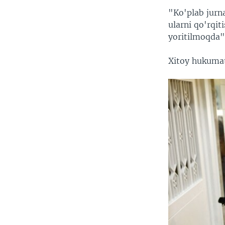
"Ko'plab jurna
ularni qo'rqit
yoritilmoqda",
Xitoy hukumat