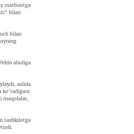
miy matbuotga
zi" bilan
uch bilan
toyning
 Pekin aholiga
laydi, aslida
a ko'radigani
i maqolalar,
an tashkilotga
tirdi.