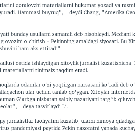
istlarini qoralovchi materiallarni hukumat yozadi va ras
uyuradi. Hammasi buyruq", - deydi Chang, "Amerika Ovo
yati bunday usullarni samarali deb hisoblaydi. Mediani k
ng ovozini o'chirish - Pekinning amaldagi siyosati. Bu Xi
shuvini ham aks ettiradi".
allusi ostida ishlaydigan xitoylik jurnalist kuzatishicha,
 materiallarni tinimsiz taqdim etadi.
oqlarda odamlar o'zi yoqtirgan narsasani ko'radi deb o'y
llaqachon ular uchun tanlab qo'ygan. Xitoylar internetd
uman G'arbga nisbatan salbiy nazariyani targ'ib qiluvch
eolar", - deya tasvirlaydi Li.
jiy jurnalistlar faoliyatini kuzatib, ularni himoya qiladig
virus pandemiyasi paytida Pekin nazoratni yanada kuchay