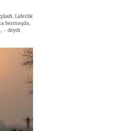
ladi. Liderlik
ara bermoqda,
, - deydi