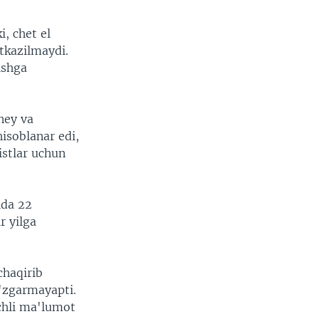
, chet el
'tkazilmaydi.
ishga
ney va
isoblanar edi,
istlar uchun
ida 22
r yilga
chaqirib
o'zgarmayapti.
nchli ma'lumot