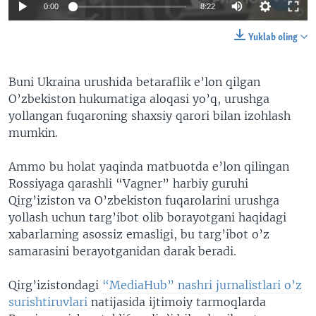
0:00
8:22
Yuklab oling
Buni Ukraina urushida betaraflik e’lon qilgan
O’zbekiston hukumatiga aloqasi yo’q, urushga
yollangan fuqaroning shaxsiy qarori bilan izohlash
mumkin.
Ammo bu holat yaqinda matbuotda e’lon qilingan
Rossiyaga qarashli “Vagner” harbiy guruhi
Qirg’iziston va O’zbekiston fuqarolarini urushga
yollash uchun targ’ibot olib borayotgani haqidagi
xabarlarning asossiz emasligi, bu targ’ibot o’z
samarasini berayotganidan darak beradi.
Qirg’izistondagi
“MediaHub” nashri jurnalistlari o’z
surishtiruvlari
natijasida ijtimoiy tarmoqlarda