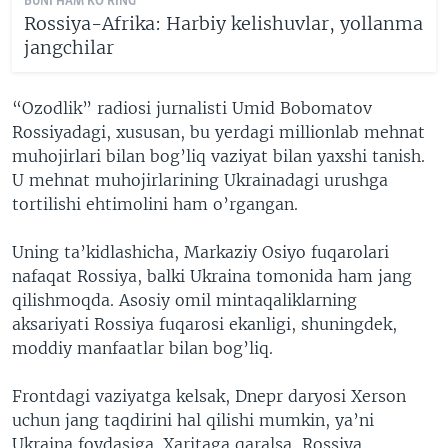
BUNI HAM KO'RING
Rossiya-Afrika: Harbiy kelishuvlar, yollanma
jangchilar
“Ozodlik” radiosi jurnalisti Umid Bobomatov
Rossiyadagi, xususan, bu yerdagi millionlab mehnat
muhojirlari bilan bog’liq vaziyat bilan yaxshi tanish.
U mehnat muhojirlarining Ukrainadagi urushga
tortilishi ehtimolini ham o’rgangan.
Uning ta’kidlashicha, Markaziy Osiyo fuqarolari
nafaqat Rossiya, balki Ukraina tomonida ham jang
qilishmoqda. Asosiy omil mintaqaliklarning
aksariyati Rossiya fuqarosi ekanligi, shuningdek,
moddiy manfaatlar bilan bog’liq.
Frontdagi vaziyatga kelsak, Dnepr daryosi Xerson
uchun jang taqdirini hal qilishi mumkin, ya’ni
Ukraina foydasiga. Xaritaga qaralsa, Rossiya