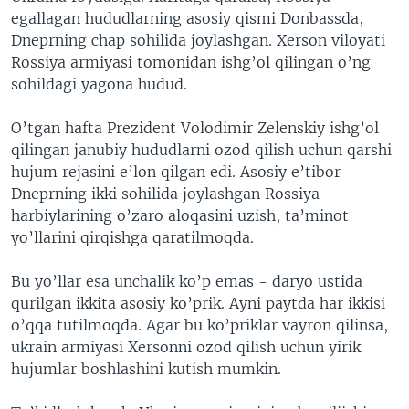
egallagan hududlarning asosiy qismi Donbassda,
Dneprning chap sohilida joylashgan. Xerson viloyati
Rossiya armiyasi tomonidan ishg’ol qilingan o’ng
sohildagi yagona hudud.
O’tgan hafta Prezident Volodimir Zelenskiy ishg’ol
qilingan janubiy hududlarni ozod qilish uchun qarshi
hujum rejasini e’lon qilgan edi. Asosiy e’tibor
Dneprning ikki sohilida joylashgan Rossiya
harbiylarining o’zaro aloqasini uzish, ta’minot
yo’llarini qirqishga qaratilmoqda.
Bu yo’llar esa unchalik ko’p emas - daryo ustida
qurilgan ikkita asosiy ko’prik. Ayni paytda har ikkisi
o’qqa tutilmoqda. Agar bu ko’priklar vayron qilinsa,
ukrain armiyasi Xersonni ozod qilish uchun yirik
hujumlar boshlashini kutish mumkin.