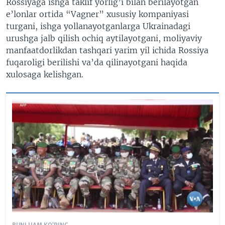
Rossiyaga ishga taklif yorlig’i bilan berilayotgan
e’lonlar ortida “Vagner” xususiy kompaniyasi
turgani, ishga yollanayotganlarga Ukrainadagi
urushga jalb qilish ochiq aytilayotgani, moliyaviy
manfaatdorlikdan tashqari yarim yil ichida Rossiya
fuqaroligi berilishi va’da qilinayotgani haqida
xulosaga kelishgan.