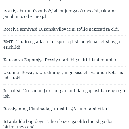
Rossiya butun front bo’ylab hujumga o’tmoqchi, Ukraina
janubni ozod etmoqchi
Rossiya armiyasi Lugansk viloyatini to'liq nazoratiga oldi
BMT: Ukraina g'allasini eksport qilish bo'yicha kelishuvga
erishildi
Xerson va Zaporojye Rossiya tarkibiga kiritilishi mumkin
Ukraina-Rossiya: Urushning yangi bosqichi va unda Belarus
ishtiroki
Jurnalist: Urushdan jabr ko’rganlar bilan gaplashish eng og’ir
ish
Rossiyaning Ukrainadagi urushi. 148-kun tafsilotlari
Istanbulda bug'doyni jahon bozoriga olib chiqishga doir
bitim imzolandi