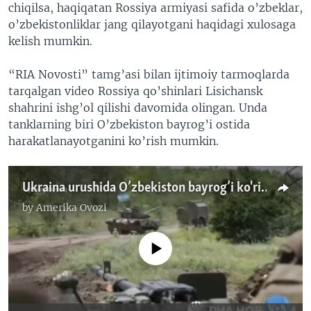
chiqilsa, haqiqatan Rossiya armiyasi safida o’zbeklar,
o’zbekistonliklar jang qilayotgani haqidagi xulosaga
kelish mumkin.
“RIA Novosti” tamg’asi bilan ijtimoiy tarmoqlarda
tarqalgan video Rossiya qo’shinlari Lisichansk
shahrini ishg’ol qilishi davomida olingan. Unda
tanklarning biri O’zbekiston bayrog’i ostida
harakatlanayotganini ko’rish mumkin.
Ukraina urushida O’zbekiston bayrog’i ko'rindi
by
Amerika Ovozi
No media source currently available