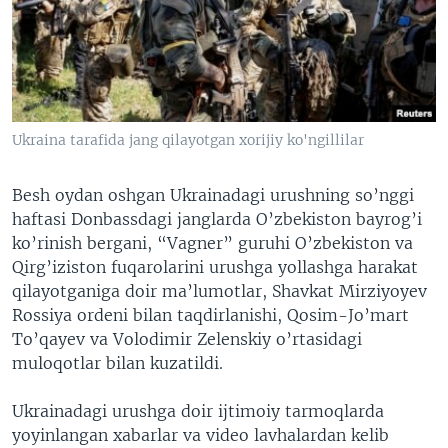
VIDEO
ODNOKLASSNIKI
XABARLAR SURATLARDA
TELEGRAM
TWITTER
SOUNDCLOUD
VOA
Ukraina tarafida jang qilayotgan xorijiy ko'ngillilar
Besh oydan oshgan Ukrainadagi urushning so’nggi
haftasi Donbassdagi janglarda O’zbekiston bayrog’i
ko’rinish bergani, “Vagner” guruhi O’zbekiston va
Qirg’iziston fuqarolarini urushga yollashga harakat
qilayotganiga doir ma’lumotlar, Shavkat Mirziyoyev
Rossiya ordeni bilan taqdirlanishi, Qosim-Jo’mart
To’qayev va Volodimir Zelenskiy o’rtasidagi
muloqotlar bilan kuzatildi.
Ukrainadagi urushga doir ijtimoiy tarmoqlarda
yoyinlangan xabarlar va video lavhalardan kelib