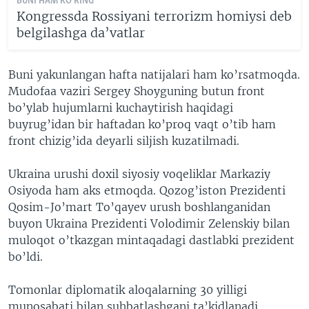
BUNI HAM KO'RING
Kongressda Rossiyani terrorizm homiysi deb
belgilashga da’vatlar
Buni yakunlangan hafta natijalari ham ko’rsatmoqda.
Mudofaa vaziri Sergey Shoyguning butun front
bo’ylab hujumlarni kuchaytirish haqidagi
buyrug’idan bir haftadan ko’proq vaqt o’tib ham
front chizig’ida deyarli siljish kuzatilmadi.
Ukraina urushi doxil siyosiy voqeliklar Markaziy
Osiyoda ham aks etmoqda. Qozog’iston Prezidenti
Qosim-Jo’mart To’qayev urush boshlanganidan
buyon Ukraina Prezidenti Volodimir Zelenskiy bilan
muloqot o’tkazgan mintaqadagi dastlabki prezident
bo’ldi.
Tomonlar diplomatik aloqalarning 30 yilligi
munosabati bilan suhbatlashgani ta’kidlanadi.