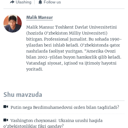
Ulashing
Follow us
Malik Mansur
Malik Mansur Toshkent Davlat Universitetini
(hozirda O'zbekiston Milliy Universiteti)
bitirgan. Professional jurnalist. Bu sohada 1990-
yilardan beri ishlab keladi. O'zbekistonda qator
nashrlarda faoliyat yuritgan. "Amerika Ovozi
bilan 2002-yildan buyon hamkorlik qilib keladi.
Vatandagi siyosat, iqtisod va ijtimoiy hayotni
yoritadi.
Shu mavzuda
Putin nega Berdimuhamedovni orden bilan taqdirladi?
Vashington choyxonasi: Ukraina urushi haqida
o'zbekistonliklar fikri qanday?