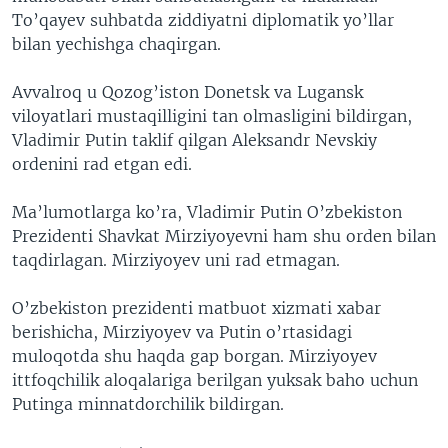
To’qayev suhbatda ziddiyatni diplomatik yo’llar
bilan yechishga chaqirgan.
Avvalroq u Qozog’iston Donetsk va Lugansk
viloyatlari mustaqilligini tan olmasligini bildirgan,
Vladimir Putin taklif qilgan Aleksandr Nevskiy
ordenini rad etgan edi.
Ma’lumotlarga ko’ra, Vladimir Putin O’zbekiston
Prezidenti Shavkat Mirziyoyevni ham shu orden bilan
taqdirlagan. Mirziyoyev uni rad etmagan.
O’zbekiston prezidenti matbuot xizmati xabar
berishicha, Mirziyoyev va Putin o’rtasidagi
muloqotda shu haqda gap borgan. Mirziyoyev
ittfoqchilik aloqalariga berilgan yuksak baho uchun
Putinga minnatdorchilik bildirgan.