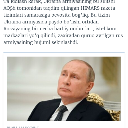
Ta’kidlash kerak, Ukraina armiyasining bu siljishi
AQSh tomonidan taqdim qilingan HIMARS raketa
tizimlari samarasiga bevosita bog’liq. Bu tizim
Ukraina armiyasida paydo bo’lishi ortidan
Rossiyaning bir necha harbiy omborlari, istehkom
markazlari yo’q qilindi, zaxiradan quruq ayrilgan rus
armiyasining hujumi sekinlashdi.