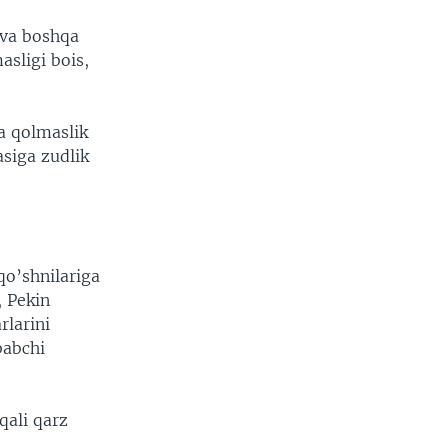
 va boshqa
asligi bois,
a qolmaslik
asiga zudlik
qo’shnilariga
, Pekin
rlarini
babchi
qali qarz