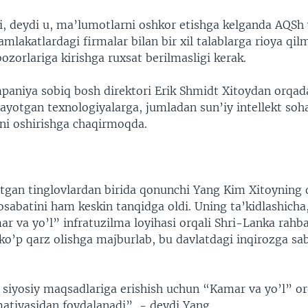
ri, deydi u, ma’lumotlarni oshkor etishga kelganda AQSh
mlakatlardagi firmalar bilan bir xil talablarga rioya qilm
ozorlariga kirishga ruxsat berilmasligi kerak.
aniya sobiq bosh direktori Erik Shmidt Xitoydan orqad
ayotgan texnologiyalarga, jumladan sun’iy intellekt soh
ni oshirishga chaqirmoqda.
tgan tinglovlardan birida qonunchi Yang Kim Xitoyning 
sabatini ham keskin tanqidga oldi. Uning ta’kidlashicha
r va yo’l” infratuzilma loyihasi orqali Shri-Lanka rahba
ko’p qarz olishga majburlab, bu davlatdagi inqirozga sa
 siyosiy maqsadlariga erishish uchun “Kamar va yo’l” or
matiyasidan foydalanadi”, - deydi Yang.