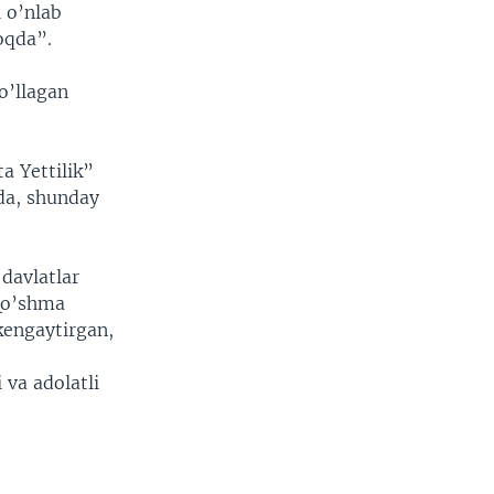
 o’nlab
oqda”.
o’llagan
a Yettilik”
nda, shunday
davlatlar
 Qo’shma
 kengaytirgan,
 va adolatli