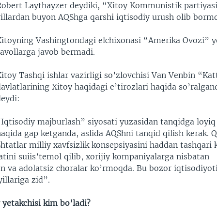
Robert Laythayzer deydiki, “Xitoy Kommunistik partiyasi
yillardan buyon AQShga qarshi iqtisodiy urush olib borm
Xitoyning Vashingtondagi elchixonasi “Amerika Ovozi” y
savollarga javob bermadi.
itoy Tashqi ishlar vazirligi so’zlovchisi Van Venbin “Katt
avlatlarining Xitoy haqidagi e’tirozlari haqida so’ralga
deydi:
Iqtisodiy majburlash” siyosati yuzasidan tanqidga loyiq 
haqida gap ketganda, aslida AQShni tanqid qilish kerak.
htatlar milliy xavfsizlik konsepsiyasini haddan tashqari
tini suiis’temol qilib, xorijiy kompaniyalarga nisbatan
n va adolatsiz choralar ko’rmoqda. Bu bozor iqtisodiyoti
llariga zid”.
 yetakchisi kim bo’ladi?