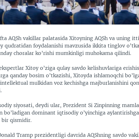
ta AQSh vakillar palatasida Xitoyning AQSh va uning itti
iy qudratidan foydalanishi mavzusida ikkita tinglov o’tka
nday choralar ko’rishi mumkinligi muhokama qilindi.
 ekspertlar Xitoy o’ziga qulay savdo kelishuvlariga erish
larga qanday bosim o’tkazishi, Xitoyda ishlamoqchi bo’lg
intellektual mulkidan voz kechishga majburlanishini qo
.
sodiy siyosati, deydi ular, Prezident Si Zinpinning mamla
 bo’ladigan dominant iqtisodiy o’yinchiga aylantirishga
bir qismidir.
Donald Tramp prezidentligi davrida AQShning savdo vakil