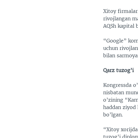
Xitoy firmala
rivojlangan ma
AQSh kapital b
“Google” komp
uchun rivojlan
bilan sarmoya
Qarz tuzog’i
Kongressda o’
nisbatan muno
o’zining “Kama
haddan ziyod 
bo’lgan.
“Xitoy xorijda
tuzog’i diplo