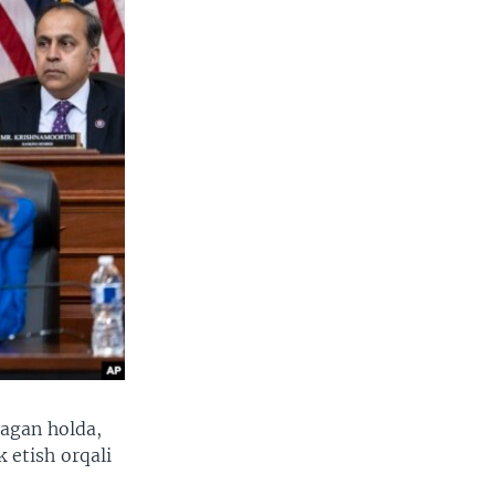
magan holda,
 etish orqali