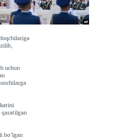
foqchilariga
zilib,
ish uchun
an
nunchilarga
katini
 qaratilgan
i bo’lgan