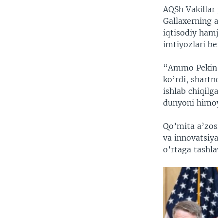
AQSh Vakillar 
Gallaxerning 
iqtisodiy ham
imtiyozlari ber
“Ammo Pekin A
ko’rdi, shart
ishlab chiqilg
dunyoni himoya
Qo’mita a’zos
va innovatsiya
o’rtaga tashla