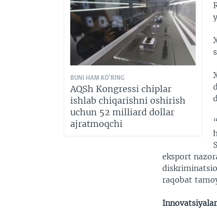
X
BUNI HAM KO'RING
d
AQSh Kongressi chiplar
ishlab chiqarishni oshirish
uchun 52 milliard dollar
“
ajratmoqchi
S
eksport nazora
diskriminatsio
raqobat tamoyi
Innovatsiyalar