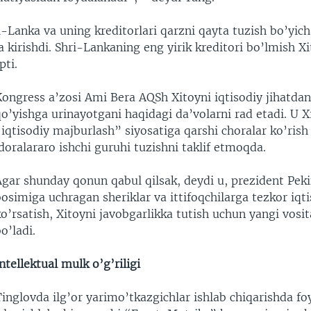
-Lanka va uning kreditorlari qarzni qayta tuzish bo’yic
kirishdi. Shri-Lankaning eng yirik kreditori bo’lmish Xi
ti.
Kongress a’zosi Ami Bera AQSh Xitoyni iqtisodiy jihatda
o’yishga urinayotgani haqidagi da’volarni rad etadi. U X
iqtisodiy majburlash” siyosatiga qarshi choralar ko’ris
doralararo ishchi guruhi tuzishni taklif etmoqda.
Agar shunday qonun qabul qilsak, deydi u, prezident Pek
osimiga uchragan sheriklar va ittifoqchilarga tezkor iq
o’rsatish, Xitoyni javobgarlikka tutish uchun yangi vosi
o’ladi.
ntellektual mulk o’g’riligi
inglovda ilg’or yarimo’tkazgichlar ishlab chiqarishda fo