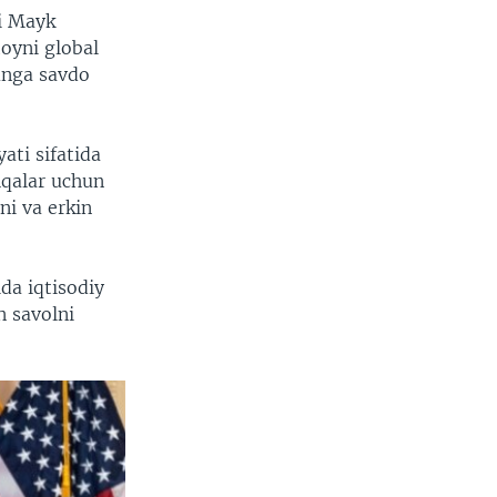
hi Mayk
oyni global
unga savdo
ti sifatida
hqalar uchun
ni va erkin
da iqtisodiy
n savolni