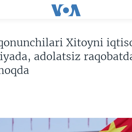
onunchilari Xitoyni iqtis
iyada, adolatsiz raqobatd
moqda