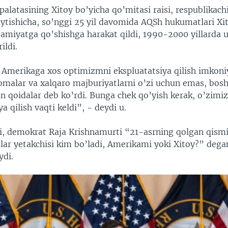
palatasining Xitoy bo’yicha qo’mitasi raisi, respublikac
aytishicha, so’nggi 25 yil davomida AQSh hukumatlari Xit
jamiyatga qo’shishga harakat qildi, 1990-2000 yillarda 
ildi.
merikaga xos optimizmni ekspluatatsiya qilish imkoniya
nomalar va xalqaro majburiyatlarni o’zi uchun emas, bos
an qoidalar deb ko’rdi. Bunga chek qo’yish kerak, o’zimiz
 qilish vaqti keldi”, - deydi u.
i, demokrat Raja Krishnamurti “21-asrning qolgan qismi
lar yetakchisi kim bo’ladi, Amerikami yoki Xitoy?” dega
ydi.