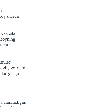
ha
toy ularda
n yakkalab
itoyning
h uchun
inning
tisodiy yordam
talarga ega
ydalaniladigan