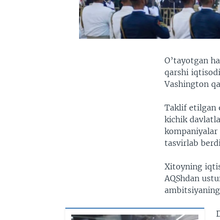
O’tayotgan haf
qarshi iqtisod
Vashington qa
Taklif etilgan
kichik davlat
kompaniyalar 
tasvirlab berdi
Xitoyning iqti
AQShdan ustun
ambitsiyaning 