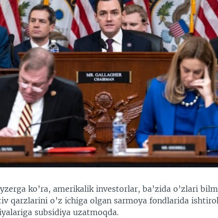
zerga ko’ra, amerikalik investorlar, ba’zida o’zlari bil
iv qarzlarini o’z ichiga olgan sarmoya fondlarida ishtirok
yalariga subsidiya uzatmoqda.