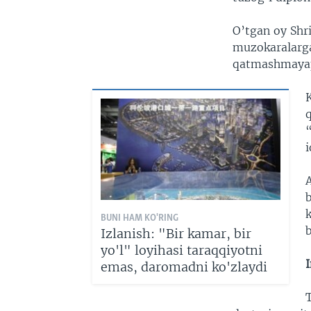
O’tgan oy Shri
muzokaralarga 
qatmashmayap
q
“
i
b
k
BUNI HAM KO'RING
b
Izlanish: "Bir kamar, bir
yo'l" loyihasi taraqqiyotni
I
emas, daromadni ko'zlaydi
T