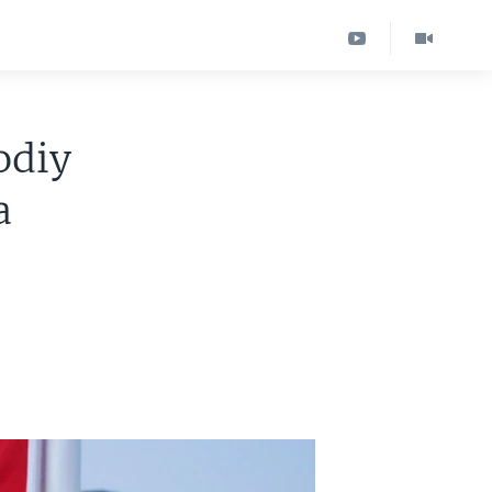
odiy
a