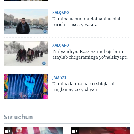
XALQARO
Ukraina uchun mudofaani ushlab
turish – asosiy vazifa
XALQARO
Finlyandiya: Rossiya muhojirlarni
ataylab chegaramizga yo'naltiryapti
JAMIYAT
Ukrainada ruscha qo'shiqlarni
tinglamay qo'yishgan
Siz uchun