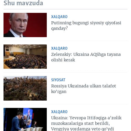
Shu mavzuda
XALQARO
Putinning bugungi siyosiy qiyofasi
qanday?
XALQARO
Zelenskiy: Ukraina AQShga tayana
olishi kerak
SIYOSAT
Rossiya Ukrainada ulkan talafot
ko'rgan
XALQARO
Ukraina: Yevropa Ittifoqiga a'zolik
muzokaralariga start berildi,
Vengriya yordamga veto qo'ydi