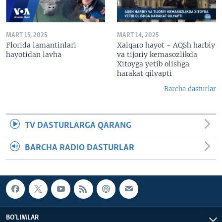
MART 15, 2025
MART 14, 2025
Florida lamantinlari
Xalqaro hayot - AQSh harbiy
hayotidan lavha
va tijoriy kemasozlikda
Xitoyga yetib olishga
harakat qilyapti
Barcha dasturlar
TV DASTURLARGA QARANG
BARCHA RADIO DASTURLAR
BO'LIMLAR