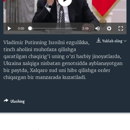
VIDEO
ODNOKLASSNIKI
XABARLAR SURATLARDA
TELEGRAM
TWITTER
0:00
2:49
SOUNDCLOUD
VOA
Yuklab oling
Vladimir Putinning Isroilni ezgulikka,
tinch aholini muhofaza qilishga
qaratilgan chaqirig’i uning o’zi harbiy jinoyatlarda,
Ukraina xalqiga nisbatan genotsidda ayblanayotgan
bir paytda, Xalqaro sud uni hibs qilishga order
chiqargan bir manzarada kuzatiladi.
Ulashing