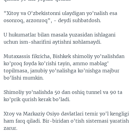
"Xitoy va O'zbekistonni ulaydigan yo'nalish esa
osonroq, arzonroq", - deydi suhbatdosh.
U hukumatlar bilan masala yuzasidan ishlagani
uchun ism-sharifini aytishni xohlamaydi.
Mutaxassis fikricha, Bishkek shimoliy yo'nalishdan
ko'proq foyda ko'rishi tayin, ammo mablag'
topilmasa, janubiy yo'nalishga ko'nishga majbur
bo'lishi mumkin.
Shimoliy yo'nalishda 50 dan oshiq tunnel va 90 ta
ko'prik qurish kerak bo'ladi.
Xtoy va Markaziy Osiyo davlatlari temir yo'l kengligi
ham farq qiladi. Bir-biridan o'tish sistemasi yaratish
zarur.