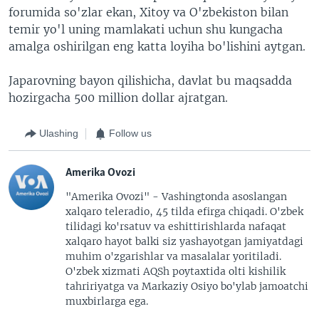
forumida so'zlar ekan, Xitoy va O'zbekiston bilan
temir yo'l uning mamlakati uchun shu kungacha
amalga oshirilgan eng katta loyiha bo'lishini aytgan.
Japarovning bayon qilishicha, davlat bu maqsadda
hozirgacha 500 million dollar ajratgan.
Ulashing
Follow us
Amerika Ovozi
"Amerika Ovozi" - Vashingtonda asoslangan
xalqaro teleradio, 45 tilda efirga chiqadi. O'zbek
tilidagi ko'rsatuv va eshittirishlarda nafaqat
xalqaro hayot balki siz yashayotgan jamiyatdagi
muhim o'zgarishlar va masalalar yoritiladi.
O'zbek xizmati AQSh poytaxtida olti kishilik
tahririyatga va Markaziy Osiyo bo'ylab jamoatchi
muxbirlarga ega.