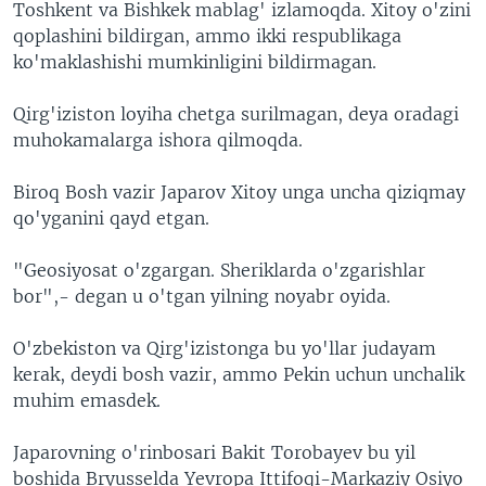
Toshkent va Bishkek mablag' izlamoqda. Xitoy o'zini
qoplashini bildirgan, ammo ikki respublikaga
ko'maklashishi mumkinligini bildirmagan.
Qirg'iziston loyiha chetga surilmagan, deya oradagi
muhokamalarga ishora qilmoqda.
Biroq Bosh vazir Japarov Xitoy unga uncha qiziqmay
qo'yganini qayd etgan.
"Geosiyosat o'zgargan. Sheriklarda o'zgarishlar
bor",- degan u o'tgan yilning noyabr oyida.
O'zbekiston va Qirg'izistonga bu yo'llar judayam
kerak, deydi bosh vazir, ammo Pekin uchun unchalik
muhim emasdek.
Japarovning o'rinbosari Bakit Torobayev bu yil
boshida Bryusselda Yevropa Ittifoqi-Markaziy Osiyo