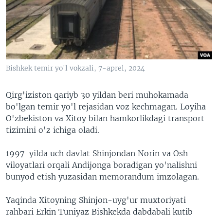
VIDEO
ODNOKLASSNIKI
XABARLAR SURATLARDA
TELEGRAM
TWITTER
SOUNDCLOUD
VOA
Bishkek temir yo'l vokzali, 7-aprel, 2024
Qirg'iziston qariyb 30 yildan beri muhokamada
bo'lgan temir yo'l rejasidan voz kechmagan. Loyiha
O'zbekiston va Xitoy bilan hamkorlikdagi transport
tizimini o'z ichiga oladi.
1997-yilda uch davlat Shinjondan Norin va Osh
viloyatlari orqali Andijonga boradigan yo'nalishni
bunyod etish yuzasidan memorandum imzolagan.
Yaqinda Xitoyning Shinjon-uyg'ur muxtoriyati
rahbari Erkin Tuniyaz Bishkekda dabdabali kutib