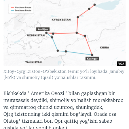
Xitoy-Qirg'iziston-O'zbekiston temir yo'li loyihada. Janubiy
(ko'k) va shimoliy (qizil) yo'nalishlar taxmini.
Bishkekda "Amerika Ovozi" bilan gaplashgan bir
mutaxassis deydiki, shimoliy yo'nalish murakkabroq
va qimmatroq chunki uzunroq, shuningdek,
Qirg'izistonning ikki qismini bog'laydi. Orada esa
Olatog' tizmalari bor. Qor qattiq yog'ishi sabab
qishda yo'llar yopilib qoladi.