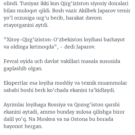
olindi. Tuniyaz ikki kun Qirg'iziston siyosiy doiralari
bilan muloqot qildi. Bosh vazir Akilbek Japarov temir
yo'l orzusiga urg'u berib, harakat davom
etayotganini aytdi.
"Xitoy-Qirg'iziston-O'zbekiston loyihasi barhayot
va oldinga ketmoqda", - dedi Japarov.
Fevral oyida uch davlat vakillari masala xususida
gaplashib olgan.
Ekspertlar esa loyiha moddiy va texnik muammolar
sababi boshi berk ko'chada ekanini ta'kidlaydi.
Ayrimlar loyihaga Rossiya va Qozog'iston qarshi
ekanini aytadi, ammo bunday xulosa qilishga biror
dalil yo'q. Na Moskva va na Ostona bu borada
bayonot bergan.