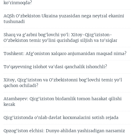
ko'rinmoqda?
AQSh O'zbekiston Ukraina yuzasidan nega neytral ekanini
tushunadi
Sharq va g'arbni bog'lovchi yo'l: Xitoy-Qirg'iziston-
O'zbekiston temir yo'lini qurishdagi siljish va to'siqlar
Toshkent: Afg'oniston xalqaro anjumanidan maqsad nima?
To'qayevning islohot va'dasi qanchalik ishonchli?
Xitoy, Qirg'iziston va O'zbekistonni bog'lovchi temir yo'l
qachon ochiladi?
Atambayev: Qirg'iziston birdamlik tomon harakat qilishi
kerak
Qirg'izistonda o'nlab davlat korxonalarini sotish rejada
Qozog'iston elchisi: Dunyo ahlidan yashiradigan narsamiz