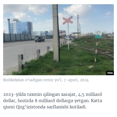
Bishkekdan o'tadigan temir yo'l, 7-aprel, 2024
2023-yilda taxmin qilingan xarajat, 4,5 milliard
dollar, hozirda 8 milliard dollarga yetgan. Katta
qismi Qirg'izistonda sarflanishi kutiladi.