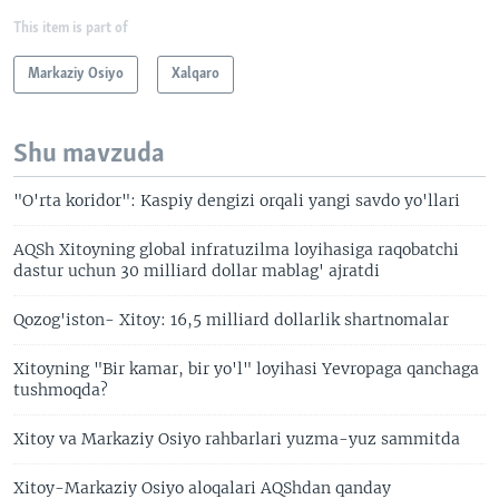
This item is part of
Markaziy Osiyo
Xalqaro
Shu mavzuda
"O'rta koridor": Kaspiy dengizi orqali yangi savdo yo'llari
AQSh Xitoyning global infratuzilma loyihasiga raqobatchi
dastur uchun 30 milliard dollar mablag' ajratdi
Qozog'iston- Xitoy: 16,5 milliard dollarlik shartnomalar
Xitoyning "Bir kamar, bir yo'l" loyihasi Yevropaga qanchaga
tushmoqda?
Xitoy va Markaziy Osiyo rahbarlari yuzma-yuz sammitda
Xitoy-Markaziy Osiyo aloqalari AQShdan qanday