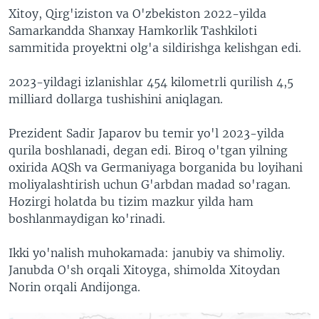
Xitoy, Qirg'iziston va O'zbekiston 2022-yilda
Samarkandda Shanxay Hamkorlik Tashkiloti
sammitida proyektni olg'a sildirishga kelishgan edi.
2023-yildagi izlanishlar 454 kilometrli qurilish 4,5
milliard dollarga tushishini aniqlagan.
Prezident Sadir Japarov bu temir yo'l 2023-yilda
qurila boshlanadi, degan edi. Biroq o'tgan yilning
oxirida AQSh va Germaniyaga borganida bu loyihani
moliyalashtirish uchun G'arbdan madad so'ragan.
Hozirgi holatda bu tizim mazkur yilda ham
boshlanmaydigan ko'rinadi.
Ikki yo'nalish muhokamada: janubiy va shimoliy.
Janubda O'sh orqali Xitoyga, shimolda Xitoydan
Norin orqali Andijonga.