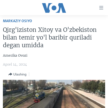
Bosh
sahifaga
boring
Boshiga
MARKAZIY OSIYO
qayting
BOSH SAHIFA
Qirg'iziston Xitoy va O'zbekiston
Qidiruvga
AMERIKA
bilan temir yo'l baribir quriladi
o'ting
MARKAZIY OSIYO
degan umidda
XALQARO
Amerika Ovozi
VATANDOSHLAR
Aprel 14, 2024
MULTIMEDIA
Ulashing
IJTIMOIY TARMOQLAR
AMERIKA MANZARALARI
INGLIZ TILI DARSLARI
XALQARO HAYOT
FACEBOOK
EDITORIAL
VASHINGTON CHOYXONASI
YOUTUBE
MOBIL-SALOM!
INSTAGRAM
Learning English