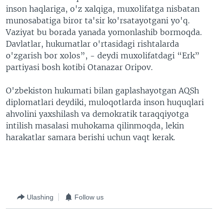
inson haqlariga, o'z xalqiga, muxolifatga nisbatan
munosabatiga biror ta'sir ko'rsatayotgani yo'q.
Vaziyat bu borada yanada yomonlashib bormoqda.
Davlatlar, hukumatlar o'rtasidagi rishtalarda
o'zgarish bor xolos”, - deydi muxolifatdagi “Erk”
partiyasi bosh kotibi Otanazar Oripov.
O'zbekiston hukumati bilan gaplashayotgan AQSh
diplomatlari deydiki, muloqotlarda inson huquqlari
ahvolini yaxshilash va demokratik taraqqiyotga
intilish masalasi muhokama qilinmoqda, lekin
harakatlar samara berishi uchun vaqt kerak.
Ulashing
Follow us