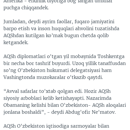
Amerika - erkinlik diyoriga bog’langan umidlar
puchga chiqqandek.
Jumladan, deydi ayrim faollar, fuqaro jamiyatini
barpo etish va inson huquqlari ahvolini tuzatishda
AQShdan kutilgan ko’mak bugun chetda qolib
ketgandek.
AQSh diplomatlari o'tgan yil mobaynida Toshkentga
bir necha bor tashrif buyurdi. Uzoq yillik tanaffusdan
so'ng O'zbekiston hukumati delegatsiyasi ham
Vashingtonda muzokaralar o'tkazib qaytdi.
“Avval safarlar to'xtab qolgan edi. Hozir AQSh
siyosiy arboblari kelib ketishayapti. Nazarimda
Obamaning kelishi bilan O'zbekiston- AQSh aloqalari
jonlana boshaldi”, - deydi Abdug'ofir Ne'matov.
AQSh O'zbekiston iqtisodiga sarmoyalar bilan