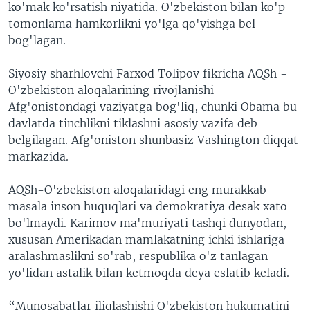
ko'mak ko'rsatish niyatida. O'zbekiston bilan ko'p
tomonlama hamkorlikni yo'lga qo'yishga bel
bog'lagan.
Siyosiy sharhlovchi Farxod Tolipov fikricha AQSh -
O'zbekiston aloqalarining rivojlanishi
Afg'onistondagi vaziyatga bog'liq, chunki Obama bu
davlatda tinchlikni tiklashni asosiy vazifa deb
belgilagan. Afg'oniston shunbasiz Vashington diqqat
markazida.
AQSh-O'zbekiston aloqalaridagi eng murakkab
masala inson huquqlari va demokratiya desak xato
bo'lmaydi. Karimov ma'muriyati tashqi dunyodan,
xususan Amerikadan mamlakatning ichki ishlariga
aralashmaslikni so'rab, respublika o'z tanlagan
yo'lidan astalik bilan ketmoqda deya eslatib keladi.
“Munosabatlar iliqlashishi O'zbekiston hukumatini