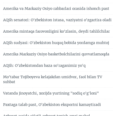
Amerika va Markaziy Osiyo rahbarlari orasida ishonch past
AQSh senatori: O'zbekiston istasa, vaziyatni o'zgartira oladi
Amerika mintaqa farovonligini ko'zlasin, deydi tahlilchilar
AQSh sudyasi: O'zbekiston huquq bobida yordamga muhtoj
Amerika Markaziy Osiyo basketbolchilarini quvvatlamoqda
AQSh: O'zbekistondan baza so'raganimiz yo'q
Mo'tabar Tojiboyeva kelajakdan umidvor, faol bilan TV
suhbat
Vatanda jinoyatchi, xorijda yurtining "sodiq o'g'loni"
Paxtaga talab past, O'zbekiston eksportni kamaytiradi