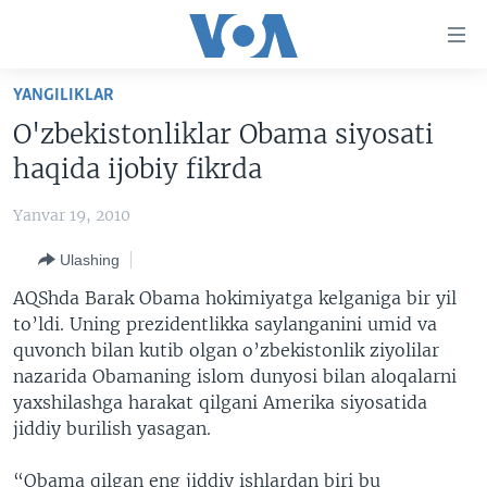
Bosh
sahifaga
boring
Boshiga
YANGILIKLAR
qayting
BOSH SAHIFA
O'zbekistonliklar Obama siyosati
Qidiruvga
AMERIKA
haqida ijobiy fikrda
o'ting
MARKAZIY OSIYO
Yanvar 19, 2010
XALQARO
Ulashing
VATANDOSHLAR
AQShda Barak Obama hokimiyatga kelganiga bir yil
MULTIMEDIA
to’ldi. Uning prezidentlikka saylanganini umid va
quvonch bilan kutib olgan o’zbekistonlik ziyolilar
IJTIMOIY TARMOQLAR
AMERIKA MANZARALARI
nazarida Obamaning islom dunyosi bilan aloqalarni
INGLIZ TILI DARSLARI
XALQARO HAYOT
FACEBOOK
yaxshilashga harakat qilgani Amerika siyosatida
jiddiy burilish yasagan.
EDITORIAL
VASHINGTON CHOYXONASI
YOUTUBE
MOBIL-SALOM!
INSTAGRAM
“Obama qilgan eng jiddiy ishlardan biri bu
Learning English