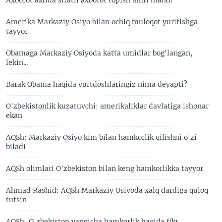
Axborot asrida sifatli axborot topish amri mahol
Amerika Markaziy Osiyo bilan ochiq muloqot yuritishga
tayyor
Obamaga Markaziy Osiyoda katta umidlar bog'langan,
lekin...
Barak Obama haqida yurtdoshlaringiz nima deyapti?
O'zbekistonlik kuzatuvchi: amerikaliklar davlatiga ishonar
ekan
AQSh: Markaziy Osiyo kim bilan hamkorlik qilishni o'zi
biladi
AQSh olimlari O'zbekiston bilan keng hamkorlikka tayyor
Ahmad Rashid: AQSh Markaziy Osiyoda xalq dardiga quloq
tutsin
AQSh, O'zbekiston yangicha hamkorlik haqida fikr