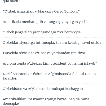
qila oladi?
"O'zbek jangarilari - Markaziy Osiyo Toliboni"
Amerikada menhat qilib vatanga qaytayotgan yoshlar
O'zbek jangarilari propagandaga zo'r bermoqda
O'zbeklar siyosatga intilmoqda, tuzum kelajagi savol ostida
Faryobda o'zbeklar e'tibor va yordamdan umidvor
Afg'onistonda o'zbeklar kim prezident bo'lishini istaydi?
Nazif Shahroniy: O'zbeklar Afg'onistonda federal tuzum
tarafdori
O'zbekiston va AQSh orasida muloqot kuchaygan
Amerikaliklar Rossiyaning yangi bazasi haqida nima
demoqda?