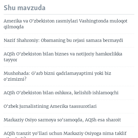
Shu mavzuda
Amerika va O'zbekiston rasmiylari Vashingtonda muloqot
qilmoqda
Nazif Shahroniy: Obamaning bu rejasi samara bermaydi
AQSh O'zbekiston bilan biznes va notijoriy hamkorlikka
tayyor
Mushohada: G'arb bizni qadrlamayaptimi yoki biz
o'zimizni?
AQSh O'zbekiston bilan oshkora, kelishib ishlamoqchi
O'zbek jurnalistining Amerika taassurotlari
Markaziy Osiyo sarmoya so'ramoqda, AQSh esa sharoit
AQSh tranzit yo'llari uchun Markaziy Osiyoga nima taklif