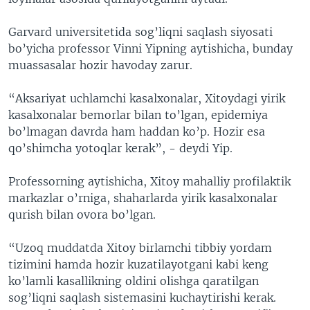
Garvard universitetida sog’liqni saqlash siyosati
bo’yicha professor Vinni Yipning aytishicha, bunday
muassasalar hozir havoday zarur.
“Aksariyat uchlamchi kasalxonalar, Xitoydagi yirik
kasalxonalar bemorlar bilan to’lgan, epidemiya
bo’lmagan davrda ham haddan ko’p. Hozir esa
qo’shimcha yotoqlar kerak”, - deydi Yip.
Professorning aytishicha, Xitoy mahalliy profilaktik
markazlar o’rniga, shaharlarda yirik kasalxonalar
qurish bilan ovora bo’lgan.
“Uzoq muddatda Xitoy birlamchi tibbiy yordam
tizimini hamda hozir kuzatilayotgani kabi keng
ko’lamli kasallikning oldini olishga qaratilgan
sog’liqni saqlash sistemasini kuchaytirishi kerak.