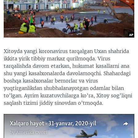
VIDEO
ODNOKLASSNIKI
XABARLAR SURATLARDA
TELEGRAM
TWITTER
SOUNDCLOUD
VOA
Xitoyda yangi koronavirus tarqalgan Uxan shahrida
ikkita yirik tibbiy markaz qurilmoqda. Virus
tarqalishda davom etarkan, hukumat kasallarni ana
shu yangi kasalxonalarda davolamoqchi. Shahardagi
boshqa kasalxonalar bemorlar va virus
yuqtirganlikdan shubhalanayotgan odamlar bilan
to’lgan. Ayrim kuzatuvchilarga ko’ra, Xitoy sog’liqni
saqlash tizimi jiddiy sinovdan o’tmoqda.
Xalqaro hayot - 31-yanvar, 2020-yil
by
Amerika Ovozi