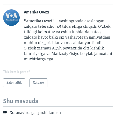
Amerika Ovozi
"Amerika Ovozi" - Vashingtonda asoslangan
xalqaro teleradio, 45 tilda efirga chiqadi. O'zbek
tilidagi ko'rsatuv va eshittirishlarda nafaqat
xalqaro hayot balki siz yashayotgan jamiyatdagi
muhim o'zgarishlar va masalalar yoritiladi.
O'zbek xizmati AQSh poytaxtida olti kishilik
tahririyatga va Markaziy Osiyo bo'ylab jamoatchi
muxbirlarga ega.
This item is part of
Salomatlik
Xalqaro
Shu mavzuda
Koronavirusga qarshi kurash