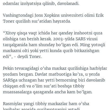
odamlar izolyatsiya qilinib, davolanadi.
Vashingtondagi Jons Xopkins universiteti olimi Erik
Toner qurilish sur’atidan hayratda.
“Xitoy qisqa vaqt ichida har qanday inshootni qura
olishiga tan berish kerak. 2003-yilda SARS virusi
tarqalganida ham shunday bo’lgan edi. Ming yotoqli
markazni olti yoki yetti kunda qurib bitkazishgan
edi”, - deydi Toner.
Pekin tevaragidagi o’sha markaz qurilishiga harbiylar
yordam bergan. Davlat matbuotiga ko’ra, u yerda
SARSga uchragan har yetti bemorning biri davolanib
chiqqan edi va o’lim sur’ati boshqa tibbiy
muassasalarga qaraganda ancha kam bo’lgan.
Rasmiylar yangi tibbiy markazlar ham o’sha
loyihalar asosida qurilayotganini aytadi.