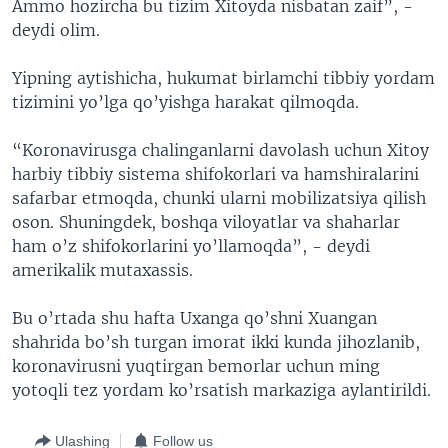
Ammo hozircha bu tizim Xitoyda nisbatan zaif”, -
deydi olim.
Yipning aytishicha, hukumat birlamchi tibbiy yordam
tizimini yo’lga qo’yishga harakat qilmoqda.
“Koronavirusga chalinganlarni davolash uchun Xitoy
harbiy tibbiy sistema shifokorlari va hamshiralarini
safarbar etmoqda, chunki ularni mobilizatsiya qilish
oson. Shuningdek, boshqa viloyatlar va shaharlar
ham o’z shifokorlarini yo’llamoqda”, - deydi
amerikalik mutaxassis.
Bu o’rtada shu hafta Uxanga qo’shni Xuangan
shahrida bo’sh turgan imorat ikki kunda jihozlanib,
koronavirusni yuqtirgan bemorlar uchun ming
yotoqli tez yordam ko’rsatish markaziga aylantirildi.
Ulashing
Follow us