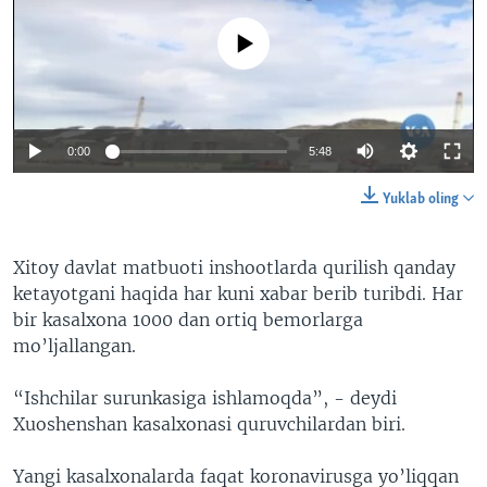
No media source currently available
0:00
5:48
Yuklab oling
Xitoy davlat matbuoti inshootlarda qurilish qanday
ketayotgani haqida har kuni xabar berib turibdi. Har
bir kasalxona 1000 dan ortiq bemorlarga
mo’ljallangan.
“Ishchilar surunkasiga ishlamoqda”, - deydi
Xuoshenshan kasalxonasi quruvchilardan biri.
Yangi kasalxonalarda faqat koronavirusga yo’liqqan