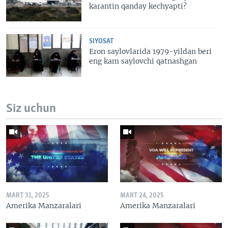
karantin qanday kechyapti?
SIYOSAT
Eron saylovlarida 1979-yildan beri
eng kam saylovchi qatnashgan
Siz uchun
MART 31, 2025
MART 24, 2025
Amerika Manzaralari
Amerika Manzaralari