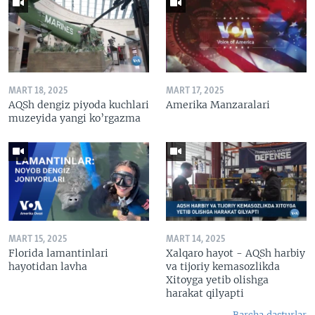
MART 18, 2025
MART 17, 2025
AQSh dengiz piyoda kuchlari
Amerika Manzaralari
muzeyida yangi ko’rgazma
MART 15, 2025
MART 14, 2025
Florida lamantinlari
Xalqaro hayot - AQSh harbiy
hayotidan lavha
va tijoriy kemasozlikda
Xitoyga yetib olishga
harakat qilyapti