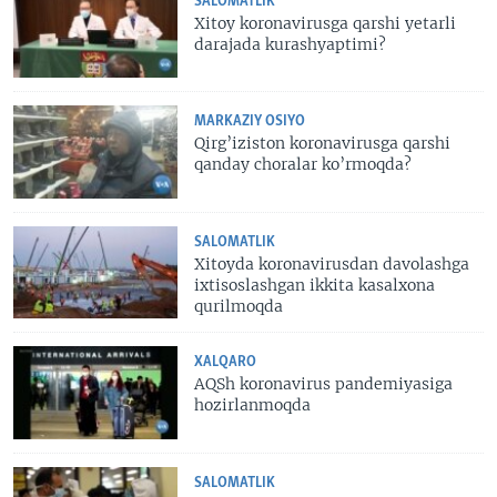
SALOMATLIK
Xitoy koronavirusga qarshi yetarli
darajada kurashyaptimi?
MARKAZIY OSIYO
Qirg’iziston koronavirusga qarshi
qanday choralar ko’rmoqda?
SALOMATLIK
Xitoyda koronavirusdan davolashga
ixtisoslashgan ikkita kasalxona
qurilmoqda
XALQARO
AQSh koronavirus pandemiyasiga
hozirlanmoqda
SALOMATLIK