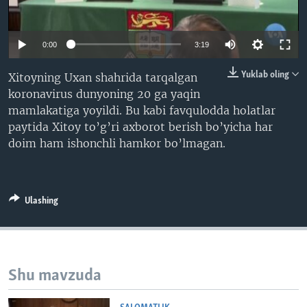
VIDEO
ODNOKLASSNIKI
XABARLAR SURATLARDA
TELEGRAM
0:00
3:19
TWITTER
Yuklab oling
Xitoyning Uxan shahrida tarqalgan
SOUNDCLOUD
VOA
koronavirus dunyoning 20 ga yaqin
mamlakatiga yoyildi. Bu kabi favqulodda holatlar
paytida Xitoy to’g’ri axborot berish bo’yicha har
doim ham ishonchli hamkor bo’lmagan.
Ulashing
Shu mavzuda