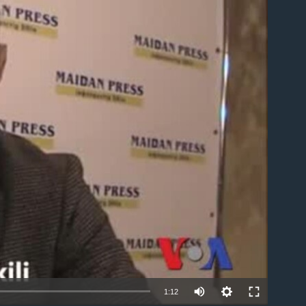
able
1:12