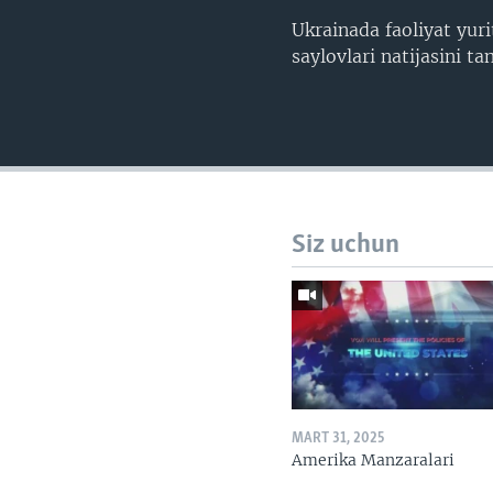
Ukrainada faoliyat yur
saylovlari natijasini ta
Siz uchun
MART 31, 2025
Amerika Manzaralari