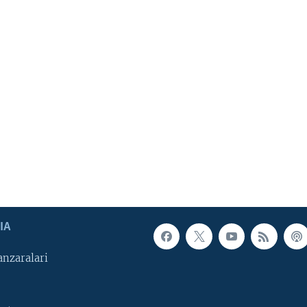
IA
nzaralari