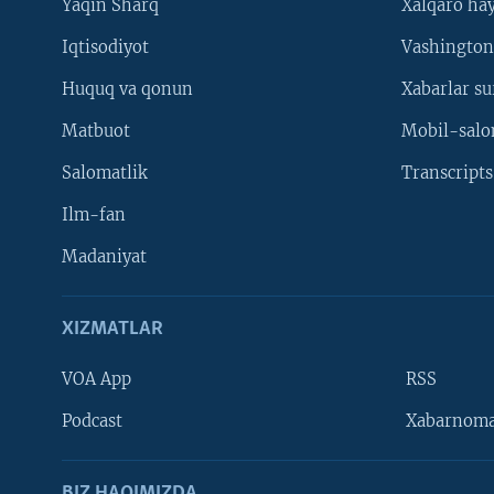
Yaqin Sharq
Xalqaro ha
Iqtisodiyot
Vashington
Huquq va qonun
Xabarlar su
Matbuot
Mobil-salo
Salomatlik
Transcripts
Ilm-fan
Madaniyat
XIZMATLAR
VOA App
RSS
Learning English
Podcast
Xabarnom
BIZ HAQIMIZDA