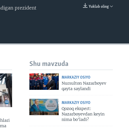
Yuklab oling
adigan prezident
EMBED
Shu mavzuda
MARKAZIY OSIYO
Nursulton Nazarboyev
qayta saylandi
MARKAZIY OSIYO
Qozoq ekspert:
Nazarboyevdan keyin
nima bo'ladi?
hlari
zma