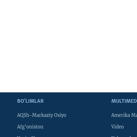
BO'LIMLAR
MULTIMED
AQSh-Markaziy Osiyo
Amerika Ma
Afg'oniston
Video