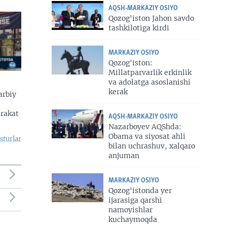
AQSH-MARKAZIY OSIYO
Qozog'iston Jahon savdo
tashkilotiga kirdi
MARKAZIY OSIYO
Qozog'iston:
Millatparvarlik erkinlik
va adolatga asoslanishi
kerak
arbiy
arakat
AQSH-MARKAZIY OSIYO
Nazarboyev AQShda:
Obama va siyosat ahli
sturlar
bilan uchrashuv, xalqaro
anjuman
MARKAZIY OSIYO
Qozog'istonda yer
ijarasiga qarshi
namoyishlar
kuchaymoqda