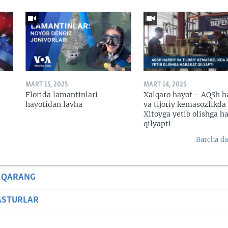
MART 15, 2025
MART 14, 2025
Florida lamantinlari
Xalqaro hayot - AQSh h
hayotidan lavha
va tijoriy kemasozlikda
Xitoyga yetib olishga h
qilyapti
Barcha da
 QARANG
ASTURLAR