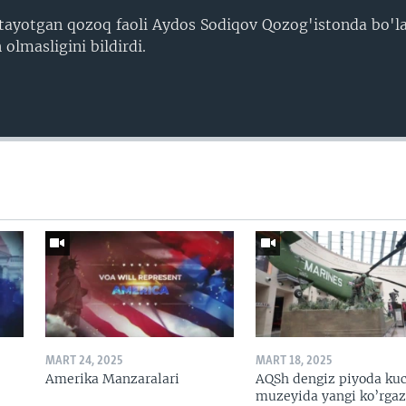
itayotgan qozoq faoli Aydos Sodiqov Qozog'istonda bo'l
n olmasligini bildirdi.
MART 24, 2025
MART 18, 2025
Amerika Manzaralari
AQSh dengiz piyoda kuc
muzeyida yangi ko’rga