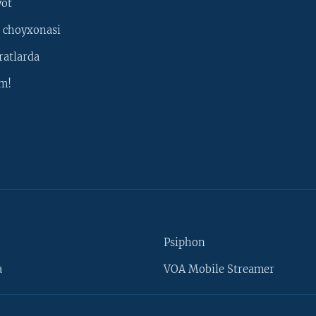
yot
 choyxonasi
ratlarda
m!
Psiphon
a
VOA Mobile Streamer