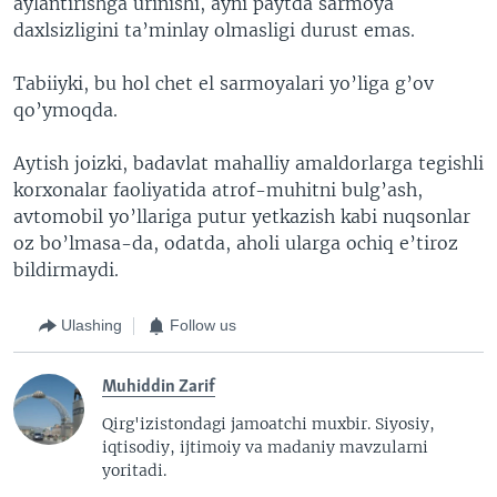
aylantirishga urinishi, ayni paytda sarmoya
daxlsizligini ta’minlay olmasligi durust emas.
Tabiiyki, bu hol chet el sarmoyalari yo’liga g’ov
qo’ymoqda.
Aytish joizki, badavlat mahalliy amaldorlarga tegishli
korxonalar faoliyatida atrof-muhitni bulg’ash,
avtomobil yo’llariga putur yetkazish kabi nuqsonlar
oz bo’lmasa-da, odatda, aholi ularga ochiq e’tiroz
bildirmaydi.
Ulashing
Follow us
Muhiddin Zarif
Qirg'izistondagi jamoatchi muxbir. Siyosiy,
iqtisodiy, ijtimoiy va madaniy mavzularni
yoritadi.