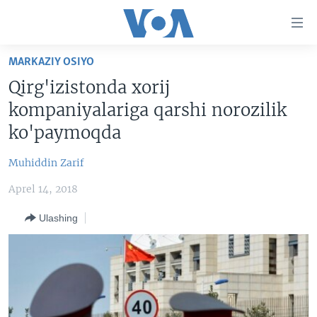
Bosh
sahifaga
boring
Boshiga
MARKAZIY OSIYO
qayting
BOSH SAHIFA
Qirg'izistonda xorij
Qidiruvga
AMERIKA
kompaniyalariga qarshi norozilik
o'ting
MARKAZIY OSIYO
ko'paymoqda
XALQARO
Muhiddin Zarif
VATANDOSHLAR
Aprel 14, 2018
MULTIMEDIA
Ulashing
IJTIMOIY TARMOQLAR
AMERIKA MANZARALARI
INGLIZ TILI DARSLARI
XALQARO HAYOT
FACEBOOK
EDITORIAL
VASHINGTON CHOYXONASI
YOUTUBE
MOBIL-SALOM!
INSTAGRAM
Learning English