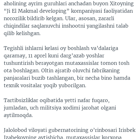
aholining ayrim guruhlari anchadan buyon Xitoyning
“Ji El Makmal developing” kompaniyasi faoliyatidan
norozilik bildirib kelgan. Ular, asosan, zararli
chiqindilar saqlanuvchi inshootni yangilashni talab
qilib kelishgan.
Tegishli ishlarni kelasi oy boshlash va’dalariga
qaramay, 11 aprel kuni darg’azab yoshlar
tushuntirish berayotgan mutaxassislar tomon tosh
ota boshlagan. Oltin ajratib oluvchi fabrikaning
panjaralari buzib tashlangan, bir necha bino hamda
texnik vositalar yoqib yuborilgan.
Tartibsizliklar oqibatida yetti nafar fuqaro,
jumladan, uch militsiya xodimi jarohat olgani
aytilmoqda.
Jalolobod viloyati gubernatorining o’rinbosari Irisbek
Izabekovning aytishicha, mutaxassislar korxona