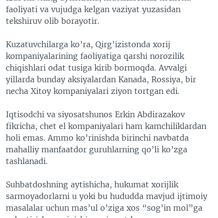
faoliyati va vujudga kelgan vaziyat yuzasidan
tekshiruv olib borayotir.
Kuzatuvchilarga ko’ra, Qirg’izistonda xorij
kompaniyalarining faoliyatiga qarshi norozilik
chiqishlari odat tusiga kirib bormoqda. Avvalgi
yillarda bunday aksiyalardan Kanada, Rossiya, bir
necha Xitoy kompaniyalari ziyon tortgan edi.
Iqtisodchi va siyosatshunos Erkin Abdirazakov
fikricha, chet el kompaniyalari ham kamchiliklardan
holi emas. Ammo ko’rinishda birinchi navbatda
mahalliy manfaatdor guruhlarning qo’li ko’zga
tashlanadi.
Suhbatdoshning aytishicha, hukumat xorijlik
sarmoyadorlarni u yoki bu hududda mavjud ijtimoiy
masalalar uchun mas’ul o’ziga xos “sog’in mol”ga