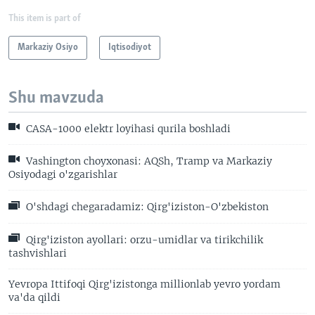
This item is part of
Markaziy Osiyo
Iqtisodiyot
Shu mavzuda
CASA-1000 elektr loyihasi qurila boshladi
Vashington choyxonasi: AQSh, Tramp va Markaziy
Osiyodagi o'zgarishlar
O'shdagi chegaradamiz: Qirg'iziston-O'zbekiston
Qirg'iziston ayollari: orzu-umidlar va tirikchilik
tashvishlari
Yevropa Ittifoqi Qirg'izistonga millionlab yevro yordam
va'da qildi