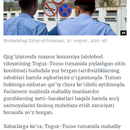
VIDEO
ODNOKLASSNIKI
XABARLAR SURATLARDA
TELEGRAM
TWITTER
SOUNDCLOUD
VOA
Bishkekdagi Xitoy elchixonasi, 30-avgust, 2016-yil.
Qirg’izistonda maxsus komissiya Jalolobod
viloyatining Toguz-Toroo tumanida joylashgan oltin
kombinati hududida yuz bergan tartibsizliklarning
sabablari hamda oqibatlarini o’rganmoqda. Tuman
hokimiga nisbatan qat’iy chora ko’rilishi aytilmoqda.
Parlament majlisida mahalliy manfaatdor
guruhlarning xatti-harakatlari haqida hamda xorij
sarmoyalarini faolroq muhofaza etish zaruriyati
borasida so’z borgan.
Xabarlarga ko'ra, Toguz-Toroo tumanida mahalliy