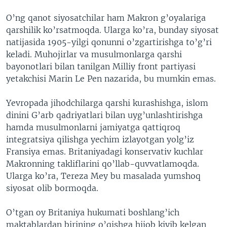
O’ng qanot siyosatchilar ham Makron g’oyalariga
qarshilik ko’rsatmoqda. Ularga ko’ra, bunday siyosat
natijasida 1905-yilgi qonunni o’zgartirishga to’g’ri
keladi. Muhojirlar va musulmonlarga qarshi
bayonotlari bilan tanilgan Milliy front partiyasi
yetakchisi Marin Le Pen nazarida, bu mumkin emas.
Yevropada jihodchilarga qarshi kurashishga, islom
dinini G’arb qadriyatlari bilan uyg’unlashtirishga
hamda musulmonlarni jamiyatga qattiqroq
integratsiya qilishga yechim izlayotgan yolg’iz
Fransiya emas. Britaniyadagi konservativ kuchlar
Makronning takliflarini qo’llab-quvvatlamoqda.
Ularga ko’ra, Tereza Mey bu masalada yumshoq
siyosat olib bormoqda.
O’tgan oy Britaniya hukumati boshlang’ich
maktablardan birining o’qishga hijob kiyib kelgan