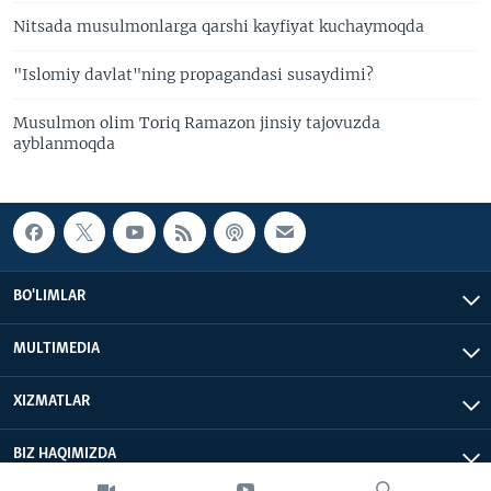
Nitsada musulmonlarga qarshi kayfiyat kuchaymoqda
"Islomiy davlat"ning propagandasi susaydimi?
Musulmon olim Toriq Ramazon jinsiy tajovuzda
ayblanmoqda
BO'LIMLAR
MULTIMEDIA
XIZMATLAR
BIZ HAQIMIZDA