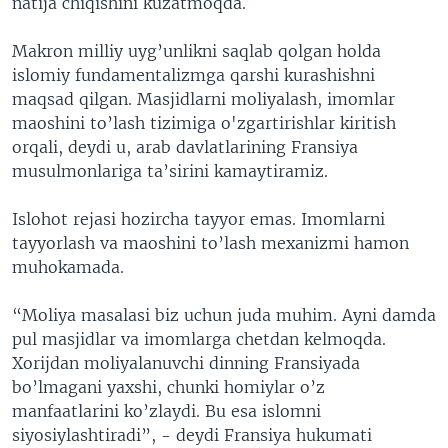
natija chiqishini kuzatmoqda.
Makron milliy uyg’unlikni saqlab qolgan holda
islomiy fundamentalizmga qarshi kurashishni
maqsad qilgan. Masjidlarni moliyalash, imomlar
maoshini to’lash tizimiga o'zgartirishlar kiritish
orqali, deydi u, arab davlatlarining Fransiya
musulmonlariga ta’sirini kamaytiramiz.
Islohot rejasi hozircha tayyor emas. Imomlarni
tayyorlash va maoshini to’lash mexanizmi hamon
muhokamada.
“Moliya masalasi biz uchun juda muhim. Ayni damda
pul masjidlar va imomlarga chetdan kelmoqda.
Xorijdan moliyalanuvchi dinning Fransiyada
bo’lmagani yaxshi, chunki homiylar o’z
manfaatlarini ko’zlaydi. Bu esa islomni
siyosiylashtiradi”, - deydi Fransiya hukumati