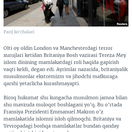
VIDEO
ODNOKLASSNIKI
XABARLAR SURATLARDA
TELEGRAM
TWITTER
Parij ko'chalari
SOUNDCLOUD
VOA
Olti oy oldin London va Manchesterdagi terror
xurujlari ketidan Britaniya Bosh vazirasi Tereza Mey
islom dinining mamlakatdagi roli haqida gapirish
vaqti keldi, degan edi. Ayrimlar nazarida, britaniyalik
musulmonlar ekstremizm va jihodchi mafkuraga
qarshi yetarlicha kurashmayapti.
Biroq hukumat shu kungacha musulmon jamoa bilan
shu mavzuda muloqot boshlagani yo’q. Bu o’rtada
Fransiya Prezidenti Emmanuel Makron o’z
mamlakatida islomni isloh qilmoqchi. Britaniya va
Yevropadagi boshqa mamlakatlar bundan qanday