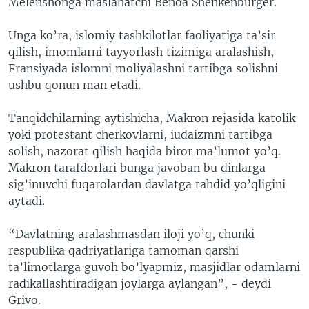
Melenshonga maslahatchi Benoa Shenkenburger.
Unga ko’ra, islomiy tashkilotlar faoliyatiga ta’sir
qilish, imomlarni tayyorlash tizimiga aralashish,
Fransiyada islomni moliyalashni tartibga solishni
ushbu qonun man etadi.
Tanqidchilarning aytishicha, Makron rejasida katolik
yoki protestant cherkovlarni, iudaizmni tartibga
solish, nazorat qilish haqida biror ma’lumot yo’q.
Makron tarafdorlari bunga javoban bu dinlarga
sig’inuvchi fuqarolardan davlatga tahdid yo’qligini
aytadi.
“Davlatning aralashmasdan iloji yo’q, chunki
respublika qadriyatlariga tamoman qarshi
ta’limotlarga guvoh bo’lyapmiz, masjidlar odamlarni
radikallashtiradigan joylarga aylangan”, - deydi
Grivo.