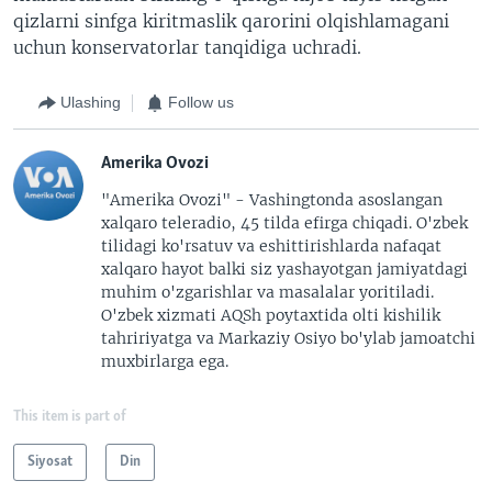
qizlarni sinfga kiritmaslik qarorini olqishlamagani
uchun konservatorlar tanqidiga uchradi.
Ulashing
Follow us
Amerika Ovozi
"Amerika Ovozi" - Vashingtonda asoslangan
xalqaro teleradio, 45 tilda efirga chiqadi. O'zbek
tilidagi ko'rsatuv va eshittirishlarda nafaqat
xalqaro hayot balki siz yashayotgan jamiyatdagi
muhim o'zgarishlar va masalalar yoritiladi.
O'zbek xizmati AQSh poytaxtida olti kishilik
tahririyatga va Markaziy Osiyo bo'ylab jamoatchi
muxbirlarga ega.
This item is part of
Siyosat
Din