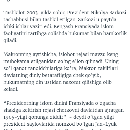
Tashkilot 2003-yilda sobiq Prezident Nikolya Sarkozi
tashabbusi bilan tashkil etilgan. Sarkozi u paytda
ichki ishlar vaziri edi. Kengash Fransiyada islom
faoliyatini tartibga solishda hukumat bilan hamkorlik
qiladi.
Makronning aytishicha, islohot rejasi mavzu keng
muhokama etilganidan so’ng e’lon qilinadi. Uning
so’l qanot tanqidchilariga ko’ra, Makron takliflari
davlatning diniy betarafligiga chek qo’yib,
hukumatning din ustidan nazorat qilishiga olib
keladi.
“Prezidentning islom dinini Fransiyada o’zgacha
shaklga keltirish rejasi cherkovni davlatdan ajratgan
1905-yilgi qonunga ziddir”, - deydi o’tgan yilgi
prezident saylovlarida nomzod bo’lgan Jan-Lyuk