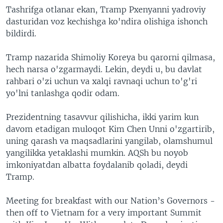
Tashrifga otlanar ekan, Tramp Pxenyanni yadroviy
dasturidan voz kechishga ko'ndira olishiga ishonch
bildirdi.
Tramp nazarida Shimoliy Koreya bu qarorni qilmasa,
hech narsa o'zgarmaydi. Lekin, deydi u, bu davlat
rahbari o'zi uchun va xalqi ravnaqi uchun to'g'ri
yo'lni tanlashga qodir odam.
Prezidentning tasavvur qilishicha, ikki yarim kun
davom etadigan muloqot Kim Chen Unni o'zgartirib,
uning qarash va maqsadlarini yangilab, olamshumul
yangilikka yetaklashi mumkin. AQSh bu noyob
imkoniyatdan albatta foydalanib qoladi, deydi
Tramp.
Meeting for breakfast with our Nation’s Governors -
then off to Vietnam for a very important Summit