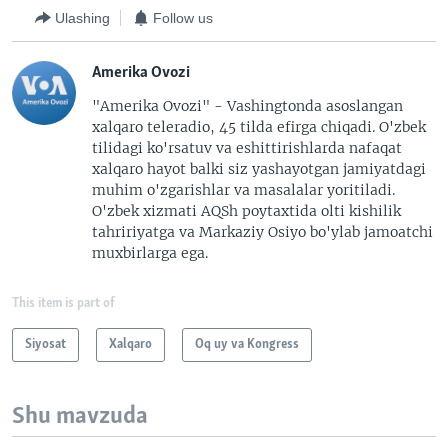
o
l
Ulashing
Follow us
u
i
s
d
Amerika Ovozi
s
e
l
"Amerika Ovozi" - Vashingtonda asoslangan
xalqaro teleradio, 45 tilda efirga chiqadi. O'zbek
i
tilidagi ko'rsatuv va eshittirishlarda nafaqat
d
xalqaro hayot balki siz yashayotgan jamiyatdagi
e
muhim o'zgarishlar va masalalar yoritiladi.
O'zbek xizmati AQSh poytaxtida olti kishilik
tahririyatga va Markaziy Osiyo bo'ylab jamoatchi
muxbirlarga ega.
This item is part of
Siyosat
Xalqaro
Oq uy va Kongress
Shu mavzuda