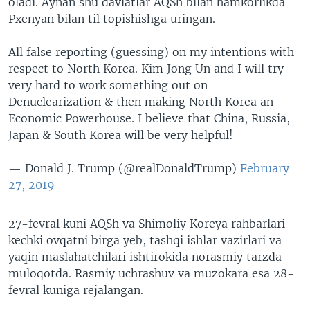
oladi. Aynan shu davlatlar AQSh bilan hamkorlikda
Pxenyan bilan til topishishga uringan.
All false reporting (guessing) on my intentions with
respect to North Korea. Kim Jong Un and I will try
very hard to work something out on
Denuclearization & then making North Korea an
Economic Powerhouse. I believe that China, Russia,
Japan & South Korea will be very helpful!
— Donald J. Trump (@realDonaldTrump)
February
27, 2019
27-fevral kuni AQSh va Shimoliy Koreya rahbarlari
kechki ovqatni birga yeb, tashqi ishlar vazirlari va
yaqin maslahatchilari ishtirokida norasmiy tarzda
muloqotda. Rasmiy uchrashuv va muzokara esa 28-
fevral kuniga rejalangan.