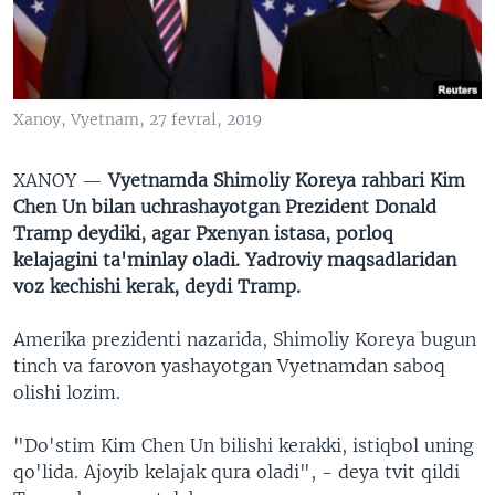
VIDEO
ODNOKLASSNIKI
XABARLAR SURATLARDA
TELEGRAM
TWITTER
Xanoy, Vyetnam, 27 fevral, 2019
SOUNDCLOUD
VOA
XANOY —
Vyetnamda Shimoliy Koreya rahbari Kim
Chen Un bilan uchrashayotgan Prezident Donald
Tramp deydiki, agar Pxenyan istasa, porloq
kelajagini ta'minlay oladi. Yadroviy maqsadlaridan
voz kechishi kerak, deydi Tramp.
Amerika prezidenti nazarida, Shimoliy Koreya bugun
tinch va farovon yashayotgan Vyetnamdan saboq
olishi lozim.
"Do'stim Kim Chen Un bilishi kerakki, istiqbol uning
qo'lida. Ajoyib kelajak qura oladi", - deya tvit qildi