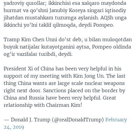
yadroviy qurollar; ikkinchisi esa xalqaro maydonda
hurmat va qo'shni Janubiy Koreya singari iqtisodiy
jihatdan mustahkam tuzumga aylanish. AQSh unga
ikkinchi yo'lni taklif qilmoqda, deydi Pompeo.
Tramp Kim Chen Unni do'st deb, u bilan muloqotdan
buyuk natijalar kutayotganini aytsa, Pompeo oldinda
og'ir vazifalar turibdi, deydi.
President Xi of China has been very helpful in his
support of my meeting with Kim Jong Un. The last
thing China wants are large scale nuclear weapons
right next door. Sanctions placed on the border by
China and Russia have been very helpful. Great
relationship with Chairman Kim!
— Donald J. Trump (@realDonaldTrump)
February
24, 2019