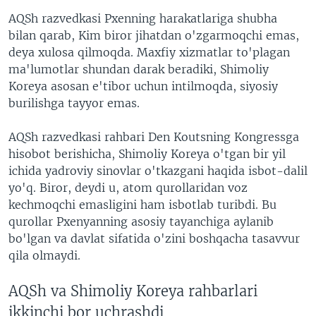
AQSh razvedkasi Pxenning harakatlariga shubha
bilan qarab, Kim biror jihatdan o'zgarmoqchi emas,
deya xulosa qilmoqda. Maxfiy xizmatlar to'plagan
ma'lumotlar shundan darak beradiki, Shimoliy
Koreya asosan e'tibor uchun intilmoqda, siyosiy
burilishga tayyor emas.
AQSh razvedkasi rahbari Den Koutsning Kongressga
hisobot berishicha, Shimoliy Koreya o'tgan bir yil
ichida yadroviy sinovlar o'tkazgani haqida isbot-dalil
yo'q. Biror, deydi u, atom qurollaridan voz
kechmoqchi emasligini ham isbotlab turibdi. Bu
qurollar Pxenyanning asosiy tayanchiga aylanib
bo'lgan va davlat sifatida o'zini boshqacha tasavvur
qila olmaydi.
AQSh va Shimoliy Koreya rahbarlari
ikkinchi bor uchrashdi