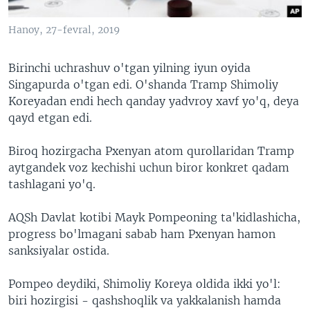
Hanoy, 27-fevral, 2019
Birinchi uchrashuv o'tgan yilning iyun oyida
Singapurda o'tgan edi. O'shanda Tramp Shimoliy
Koreyadan endi hech qanday yadvroy xavf yo'q, deya
qayd etgan edi.
Biroq hozirgacha Pxenyan atom qurollaridan Tramp
aytgandek voz kechishi uchun biror konkret qadam
tashlagani yo'q.
AQSh Davlat kotibi Mayk Pompeoning ta'kidlashicha,
progress bo'lmagani sabab ham Pxenyan hamon
sanksiyalar ostida.
Pompeo deydiki, Shimoliy Koreya oldida ikki yo'l:
biri hozirgisi - qashshoqlik va yakkalanish hamda