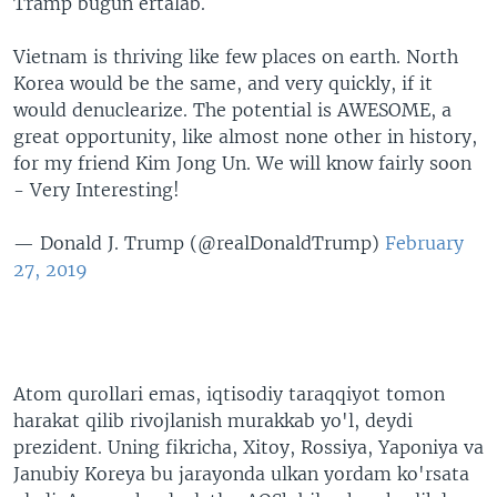
Tramp bugun ertalab.
Vietnam is thriving like few places on earth. North
Korea would be the same, and very quickly, if it
would denuclearize. The potential is AWESOME, a
great opportunity, like almost none other in history,
for my friend Kim Jong Un. We will know fairly soon
- Very Interesting!
— Donald J. Trump (@realDonaldTrump)
February
27, 2019
Atom qurollari emas, iqtisodiy taraqqiyot tomon
harakat qilib rivojlanish murakkab yo'l, deydi
prezident. Uning fikricha, Xitoy, Rossiya, Yaponiya va
Janubiy Koreya bu jarayonda ulkan yordam ko'rsata