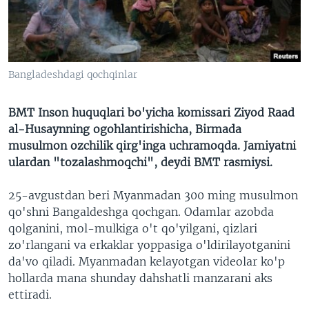
VIDEO
ODNOKLASSNIKI
XABARLAR SURATLARDA
TELEGRAM
TWITTER
Bangladeshdagi qochqinlar
SOUNDCLOUD
VOA
BMT Inson huquqlari bo'yicha komissari Ziyod Raad
al-Husaynning ogohlantirishicha, Birmada
musulmon ozchilik qirg'inga uchramoqda. Jamiyatni
ulardan "tozalashmoqchi", deydi BMT rasmiysi.
25-avgustdan beri Myanmadan 300 ming musulmon
qo'shni Bangaldeshga qochgan. Odamlar azobda
qolganini, mol-mulkiga o't qo'yilgani, qizlari
zo'rlangani va erkaklar yoppasiga o'ldirilayotganini
da'vo qiladi. Myanmadan kelayotgan videolar ko'p
hollarda mana shunday dahshatli manzarani aks
ettiradi.