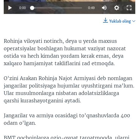
0:00
0:49
Yuklab oling
Rohinja viloyati notinch, deya u yerda maxsus
operatsiyalar boshlagan hukumat vaziyat nazorat
ostida va hech kimdan yordam kerak emas, deya
xalqaro hamjamiyat takliflarini rad etmoqda.
O'zini Arakan Rohinja Najot Armiyasi deb nomlagan
jangarilar politsiyaga hujumlar uyushtirgani ma'lum.
Ular musulmonlarga nisbatan adolatsizliklarga
qarshi kurashayotganini aytadi.
Jangarilar va armiya orasidagi to'qnashuvlarda 400
odam o'lgan.
BMT qochqinlarga oziq-ovqat tarqatmoqda, ularni