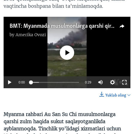
vaqtincha boshpana bilan ta'minlamoqda.
BMT: Myanmada musulmonlarga qarshi qirg'in
by
Amerika Ovozi
No media source currently available
0:00
0:29
Yuklab oling
Myanma rahbari Au San Su Chi musulmonlarga
qarshi zulm haqida sukut saqlayotganlikda
ayblanmoqda. Tinchlik yo'lidagi xizmatlari uchun