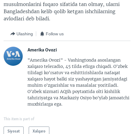
musulmonlarini fuqaro sifatida tan olmay, ularni
Bangladeshdan kelib qolib ketgan ishchilarning
avlodlari deb biladi.
Ulashing
Follow us
Amerika Ovozi
"Amerika Ovozi" - Vashingtonda asoslangan
xalqaro teleradio, 45 tilda efirga chiqadi. O'zbek
tilidagi ko'rsatuv va eshittirishlarda nafaqat
xalqaro hayot balki siz yashayotgan jamiyatdagi
muhim o'zgarishlar va masalalar yoritiladi.
O'zbek xizmati AQSh poytaxtida olti kishilik
tahririyatga va Markaziy Osiyo bo'ylab jamoatchi
muxbirlarga ega.
This item is part of
Siyosat
Xalqaro