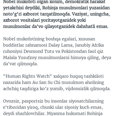
Nobel mukofoti olgan xonim, demokratik harakat
yetakchisi deydiki, Rohinja musulmonlari yuzasidan
noto'g'ri axborot tarqatilmoqda. Vaziyat, uningcha,
axborot vositalari yoritayotganidek yoki
musulmonlar da'vo qilayotganidek dahshatli emas.
Nobel mukofotining boshqa egalari, xususan
buddistlar rahnamosi Dalay Lama, Janubiy Afrika
ruhoniysi Desmond Tutu va Pokistondan faol qiz
Malala Yusufzoy musulmonlarni himoya qiling, deya
da'vat qilmoqda.
"Human Rights Watch" xalqaro huquq tashkiloti
nazarida ham Au San Su Chi musulmon aholining
achchiq taqdiriga ko'z yumib, vijdonsizlik qilmoqda.
Ovozsiz, pasportsiz bu insonlar siyosatchilarning
e'tiboridan yiroq, chunki ular siyosiy kuch emas,
deydi sharhlovchilar. Myanma hukumati Rohinja