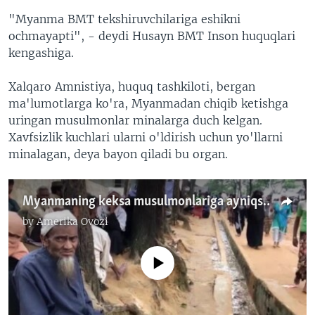
"Myanma BMT tekshiruvchilariga eshikni
ochmayapti", - deydi Husayn BMT Inson huquqlari
kengashiga.
Xalqaro Amnistiya, huquq tashkiloti, bergan
ma'lumotlarga ko'ra, Myanmadan chiqib ketishga
uringan musulmonlar minalarga duch kelgan.
Xavfsizlik kuchlari ularni o'ldirish uchun yo'llarni
minalagan, deya bayon qiladi bu organ.
Myanmaning keksa musulmonlariga ayniqsa qiyin
by
Amerika Ovozi
No media source currently available