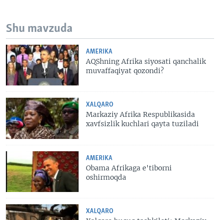
Shu mavzuda
AMERIKA
AQShning Afrika siyosati qanchalik
muvaffaqiyat qozondi?
XALQARO
Markaziy Afrika Respublikasida
xavfsizlik kuchlari qayta tuziladi
AMERIKA
Obama Afrikaga e'tiborni
oshirmoqda
XALQARO