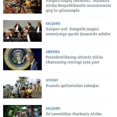
Xalqaro huquq tashkiloti: Markaziy
Afrika Respublikasida musulmonlar
qirg'in qilinmoqda
XALQARO
Xalqaro sud: Kongolik jangari
insoniyatga qarshi jinoyatda aybdor
AMERIKA
Prezidentlikning oltinchi yilida
Obamaning reytingi juda past
SIYOSAT
Ruanda qatliomidan saboqlar
XALQARO
Zo'ravonliklar Markaziy Afrika