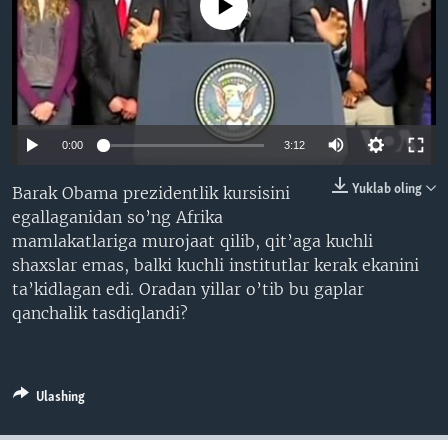
No media source currently available
VIDEO
ODNOKLASSNIKI
XABARLAR SURATLARDA
TELEGRAM
TWITTER
SOUNDCLOUD
VOA
0:00
3:12
Yuklab oling
Barak Obama prezidentlik kursisini
egallaganidan so’ng Afrika
mamlakatlariga murojaat qilib, qit’aga kuchli
shaxslar emas, balki kuchli institutlar kerak ekanini
ta’kidlagan edi. Oradan yillar o’tib bu gaplar
qanchalik tasdiqlandi?
Ulashing