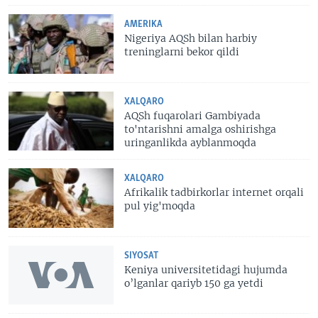
AMERIKA
Nigeriya AQSh bilan harbiy
treninglarni bekor qildi
XALQARO
AQSh fuqarolari Gambiyada
to'ntarishni amalga oshirishga
uringanlikda ayblanmoqda
XALQARO
Afrikalik tadbirkorlar internet orqali
pul yig'moqda
SIYOSAT
Keniya universitetidagi hujumda
o’lganlar qariyb 150 ga yetdi