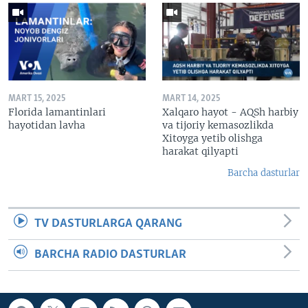
MART 15, 2025
MART 14, 2025
Florida lamantinlari
Xalqaro hayot - AQSh harbiy
hayotidan lavha
va tijoriy kemasozlikda
Xitoyga yetib olishga
harakat qilyapti
Barcha dasturlar
TV DASTURLARGA QARANG
BARCHA RADIO DASTURLAR