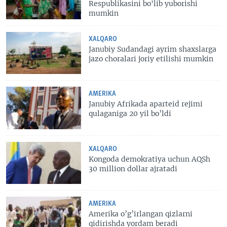
Respublikasini bo'lib yuborishi
mumkin
XALQARO
Janubiy Sudandagi ayrim shaxslarga
jazo choralari joriy etilishi mumkin
AMERIKA
​Janubiy Afrikada aparteid rejimi
qulaganiga 20 yil bo’ldi
XALQARO
Kongoda demokratiya uchun AQSh
30 million dollar ajratadi
AMERIKA
Amerika o’g’irlangan qizlarni
qidirishda yordam beradi