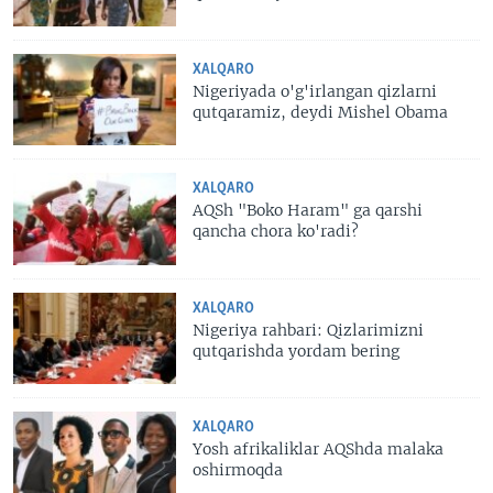
XALQARO
Nigeriyada o'g'irlangan qizlarni
qutqaramiz, deydi Mishel Obama
XALQARO
AQSh "Boko Haram" ga qarshi
qancha chora ko'radi?
XALQARO
Nigeriya rahbari: Qizlarimizni
qutqarishda yordam bering
XALQARO
Yosh afrikaliklar AQShda malaka
oshirmoqda