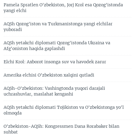
Pamela Spratlen O'zbekiston, Jorj Krol esa Qozog'istonda
yangi elchi
AQSh Qozog'iston va Turkmanistonga yangi elchilar
yuboradi
AQSh yetakchi diplomati Qozog'istonda Ukraina va
Afg'oniston haqida gaplashdi
Elchi Krol: Axborot insonga suv va havodek zarur
Amerika elchisi O'zbekiston xalqini qutladi
AQSh-O'zbekiston: Vashingtonda yuqori darajali
uchrashuvlar, maslahat kengashi
AQSh yetakchi diplomati Tojikiston va O'zbekistonga yo'l
olmoqda
O'zbekiston-AQSh: Kongressmen Dana Rorabaker bilan
suhbat