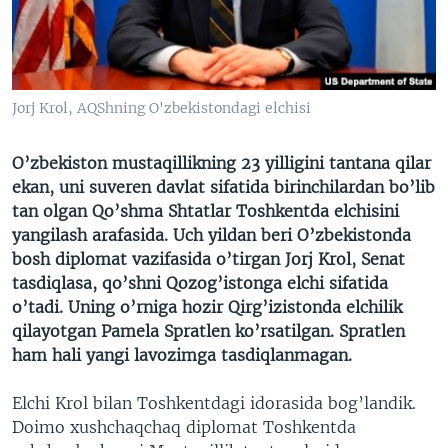
VIDEO
ODNOKLASSNIKI
XABARLAR SURATLARDA
TELEGRAM
TWITTER
Jorj Krol, AQShning O'zbekistondagi elchisi
SOUNDCLOUD
VOA
O’zbekiston mustaqillikning 23 yilligini tantana qilar
ekan, uni suveren davlat sifatida birinchilardan bo’lib
tan olgan Qo’shma Shtatlar Toshkentda elchisini
yangilash arafasida. Uch yildan beri O’zbekistonda
bosh diplomat vazifasida o’tirgan Jorj Krol, Senat
tasdiqlasa, qo’shni Qozog’istonga elchi sifatida
o’tadi. Uning o’rniga hozir Qirg’izistonda elchilik
qilayotgan Pamela Spratlen ko’rsatilgan. Spratlen
ham hali yangi lavozimga tasdiqlanmagan.
Elchi Krol bilan Toshkentdagi idorasida bog’landik.
Doimo xushchaqchaq diplomat Toshkentda