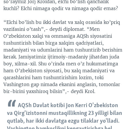
so’raymiz Jorj Kroldan, elchi bo’lish qanchalik
kuchli? Elchi nimaga qodir va nimaga qodir emas?
“Elchi bo’lish bu ikki davlat va xalq orasida ko’priq
vazifasini o’tash”,- deydi diplomat. “Men
O’zbekiston xalqi va ommasiga AQSh siyosatini
tushuntirish bilan birga xalqim qadriyatlari,
madaniyati va udumlarini ham tushuntirib berishim
kerak. Jamiyatimiz ijtimoiy-madaniy jihatdan juda
boy, xilma-xil. Shu o’rinda men o’z hukumatimga
ham O’zbekiston siyosati, bu xalq madaniyati va
qarashlarini ham tushuntirishim lozim, toki
Vashington gap nimada ekanini anglasin, tomonlar
bir-birini yaxshiroq bilsin”,- deydi Krol.
AQSh Davlat kotibi Jon Kerri O'zbekiston
va Qirg'izistonni mustaqillikning 23 yilligi bilan
qutlab, har ikki davlatga ezgu tilaklar yo'lladi.
Vashington hamkorlikni kengaytirishga bel