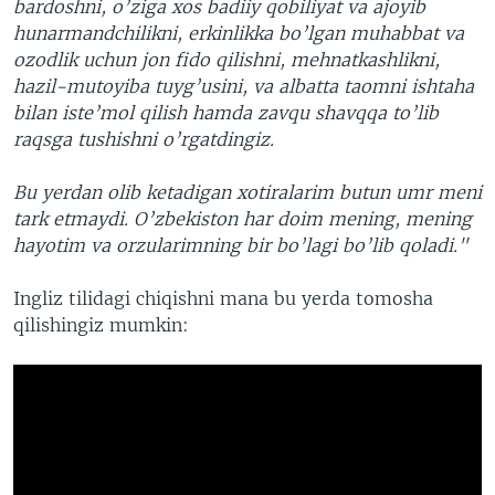
bardoshni, o’ziga xos badiiy qobiliyat va ajoyib
hunarmandchilikni, erkinlikka bo’lgan muhabbat va
ozodlik uchun jon fido qilishni, mehnatkashlikni,
hazil-mutoyiba tuyg’usini, va albatta taomni ishtaha
bilan iste’mol qilish hamda zavqu shavqqa to’lib
raqsga tushishni o’rgatdingiz.
Bu yerdan olib ketadigan xotiralarim butun umr meni
tark etmaydi. O’zbekiston har doim mening, mening
hayotim va orzularimning bir bo’lagi bo’lib qoladi."
Ingliz tilidagi chiqishni mana bu yerda tomosha
qilishingiz mumkin: