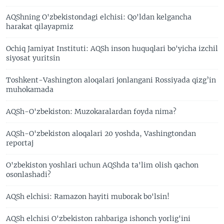
AQShning O'zbekistondagi elchisi: Qo'ldan kelgancha
harakat qilayapmiz
Ochiq Jamiyat Instituti: AQSh inson huquqlari bo'yicha izchil
siyosat yuritsin
Toshkent-Vashington aloqalari jonlangani Rossiyada qizg’in
muhokamada
AQSh-O'zbekiston: Muzokaralardan foyda nima?
AQSh-O'zbekiston aloqalari 20 yoshda, Vashingtondan
reportaj
O'zbekiston yoshlari uchun AQShda ta'lim olish qachon
osonlashadi?
AQSh elchisi: Ramazon hayiti muborak bo'lsin!
AQSh elchisi O'zbekiston rahbariga ishonch yorlig'ini