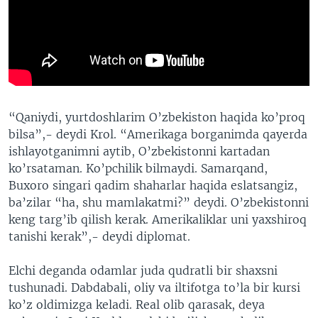
“Qaniydi, yurtdoshlarim O’zbekiston haqida ko’proq
bilsa”,- deydi Krol. “Amerikaga borganimda qayerda
ishlayotganimni aytib, O’zbekistonni kartadan
ko’rsataman. Ko’pchilik bilmaydi. Samarqand,
Buxoro singari qadim shaharlar haqida eslatsangiz,
ba’zilar “ha, shu mamlakatmi?” deydi. O’zbekistonni
keng targ’ib qilish kerak. Amerikaliklar uni yaxshiroq
tanishi kerak”,- deydi diplomat.
Elchi deganda odamlar juda qudratli bir shaxsni
tushunadi. Dabdabali, oliy va iltifotga to’la bir kursi
ko’z oldimizga keladi. Real olib qarasak, deya