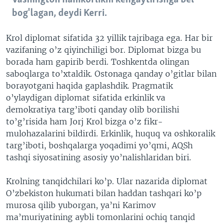
bog'lagan, deydi Kerri.
Krol diplomat sifatida 32 yillik tajribaga ega. Har bir
vazifaning o’z qiyinchiligi bor. Diplomat bizga bu
borada ham gapirib berdi. Toshkentda olingan
saboqlarga to’xtaldik. Ostonaga qanday o’gitlar bilan
borayotgani haqida gaplashdik. Pragmatik
o’ylaydigan diplomat sifatida erkinlik va
demokratiya targ’iboti qanday olib borilishi
to’g’risida ham Jorj Krol bizga o’z fikr-
mulohazalarini bildirdi. Erkinlik, huquq va oshkoralik
targ’iboti, boshqalarga yoqadimi yo’qmi, AQSh
tashqi siyosatining asosiy yo’nalishlaridan biri.
Krolning tanqidchilari ko’p. Ular nazarida diplomat
O’zbekiston hukumati bilan haddan tashqari ko’p
murosa qilib yuborgan, ya’ni Karimov
ma’muriyatining aybli tomonlarini ochiq tanqid