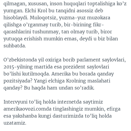
qilmagan, xususan, inson huquqlari toptalishiga ko’z
yumgan. Elchi Krol bu tanqidni asossiz deb
hisoblaydi. Muloqotsiz, yuzma-yuz muzokara
qilishga o’rganmay turib, bir-birining fikr-
qarashlarini tushunmay, tan olmay turib, biror
yutuqqa erishish mumkin emas, deydi u biz bilan
suhbatda.
O’zbekistonda yil oxiriga borib parlament saylovlari,
2015-yilning martida esa prezident saylovlari
bo’lishi kutilmoqda. Amerika bu borada qanday
pozitsiyada? Yangi elchiga Krolning maslahati
qanday? Bu haqda ham undan so’radik.
Intervyuni to’liq holda internetda saytimiz
amerikaovozi.comda tinglashingiz mumkin, efirga
esa yakshanba kungi dasturimizda to’liq holda
uzatamiz.