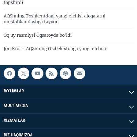
topshirdi
AQShning Toshkentdagi yangi elchisi aloqalarni
mustahkamlashga tayyor
Oq uy rasmiysi Oqsaroyda bo'ldi
Jorj Krol - AQShning O'zbekistonga yangi elchisi
BO'LIMLAR
MULTIMEDIA
XIZMATLAR
BIZ HAQIMIZDA