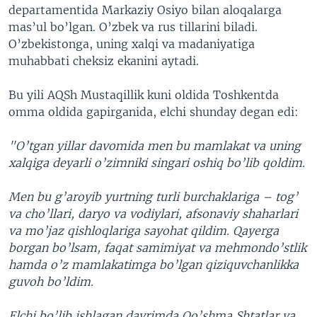
departamentida Markaziy Osiyo bilan aloqalarga
mas’ul bo’lgan. O’zbek va rus tillarini biladi.
O’zbekistonga, uning xalqi va madaniyatiga
muhabbati cheksiz ekanini aytadi.
Bu yili AQSh Mustaqillik kuni oldida Toshkentda
omma oldida gapirganida, elchi shunday degan edi:
"O’tgan yillar davomida men bu mamlakat va uning
xalqiga deyarli o’zimniki singari oshiq bo’lib qoldim.
Men bu g’aroyib yurtning turli burchaklariga – tog’
va cho’llari, daryo va vodiylari, afsonaviy shaharlari
va mo’jaz qishloqlariga sayohat qildim. Qayerga
borgan bo’lsam, faqat samimiyat va mehmondo’stlik
hamda o’z mamlakatimga bo’lgan qiziquvchanlikka
guvoh bo’ldim.
Elchi bo’lib ishlagan davrimda Qo’shma Shtatlar va