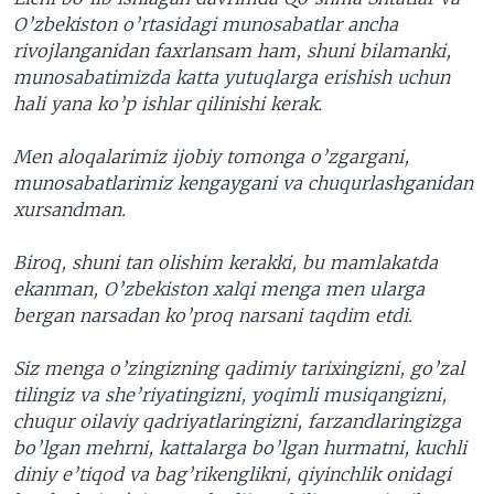
O’zbekiston o’rtasidagi munosabatlar ancha
rivojlanganidan faxrlansam ham, shuni bilamanki,
munosabatimizda katta yutuqlarga erishish uchun
hali yana ko’p ishlar qilinishi kerak.
Men aloqalarimiz ijobiy tomonga o’zgargani,
munosabatlarimiz kengaygani va chuqurlashganidan
xursandman.
Biroq, shuni tan olishim kerakki, bu mamlakatda
ekanman, O’zbekiston xalqi menga men ularga
bergan narsadan ko’proq narsani taqdim etdi.
Siz menga o’zingizning qadimiy tarixingizni, go’zal
tilingiz va she’riyatingizni, yoqimli musiqangizni,
chuqur oilaviy qadriyatlaringizni, farzandlaringizga
bo’lgan mehrni, kattalarga bo’lgan hurmatni, kuchli
diniy e’tiqod va bag’rikenglikni, qiyinchlik onidagi