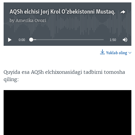
AQSh elchisi Jorj Krol O'zbekistonni Mustaqillik kuni bilan tabrikladi - o'zbek tilida
by
Amerika Ovozi
No media source currently available
0:00
1:50
Yuklab oling
Quyida esa AQSh elchixonasidagi tadbirni tomosha
qiling: