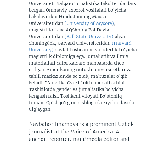
Universiteti Xalqaro jurnalistika fakultetida dars
bergan. Ommaviy axborot vositalari bo'yicha
bakalavrlikni Hindistonning Maysur
Universitetidan
(University of Mysore)
,
magistrlikni esa AQShning Bol Davlat
Universitetidan
(Ball State University)
olgan.
Shuningdek, Garvard Universitetidan
(Harvard
University)
davlat boshqaruvi va liderlik bo'yicha
magistrlik diplomiga ega. Jurnalistik va ilmiy
materiallari qator xalqaro manbalarda chop
etilgan. Amerikaning nufuzli universitetlari va
tahlil markazlarida so'zlab, ma'ruzalar o'qib
keladi. "Amerika Ovozi" oltin medali sohibi.
Tashkilotda gender va jurnalistika bo'yicha
kengash raisi. Toshkent viloyati Bo'stonliq
tumani Qo'shqo'rg'on qishlog'ida ziyoli oilasida
ulg'aygan.
Navbahor Imamova is a prominent Uzbek
journalist at the Voice of America. As
anchor, reporter, multimedia editor and