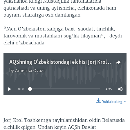
yakshanba kungi Mustaqillik tantanalarida
qatnashadi va uning aytishicha, elchixonada ham
bayram sharafiga osh damlangan.
“Men O’zbekiston xalqiga baxt-saodat, tinchlik,
farovonlik va mustahkam sog’lik tilayman”,- deydi
elchi o'zbekchada.
AQShning O'zbekistondagi elchisi Jorj Krol bilan suhbatdan parcha - Navbahor Imamova
by
Amerika Ovozi
No media source currently available
0:00
4:35
Yuklab oling
Jorj Krol Toshkentga tayinlanishidan oldin Belarusda
elchilik qilgan. Undan keyin AQSh Davlat