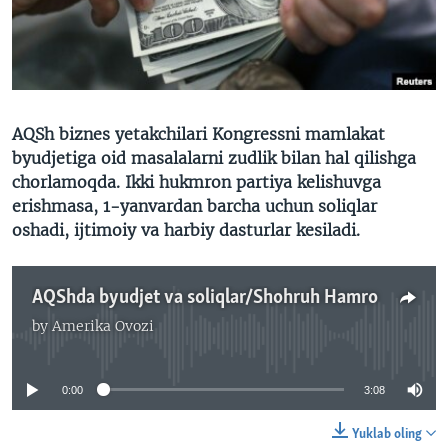
VIDEO
ODNOKLASSNIKI
XABARLAR SURATLARDA
TELEGRAM
TWITTER
SOUNDCLOUD
VOA
AQSh biznes yetakchilari Kongressni mamlakat
byudjetiga oid masalalarni zudlik bilan hal qilishga
chorlamoqda. Ikki hukmron partiya kelishuvga
erishmasa, 1-yanvardan barcha uchun soliqlar
oshadi, ijtimoiy va harbiy dasturlar kesiladi.
AQShda byudjet va soliqlar/Shohruh Hamro
by
Amerika Ovozi
No media source currently available
0:00
3:08
Yuklab oling