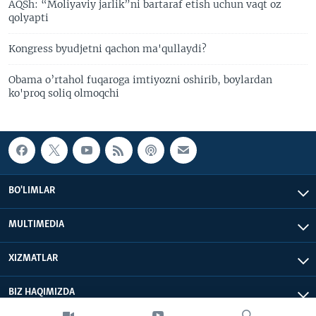
AQSh: “Moliyaviy jarlik”ni bartaraf etish uchun vaqt oz
qolyapti
Kongress byudjetni qachon ma'qullaydi?
Obama o’rtahol fuqaroga imtiyozni oshirib, boylardan
ko'proq soliq olmoqchi
BO'LIMLAR
MULTIMEDIA
XIZMATLAR
BIZ HAQIMIZDA