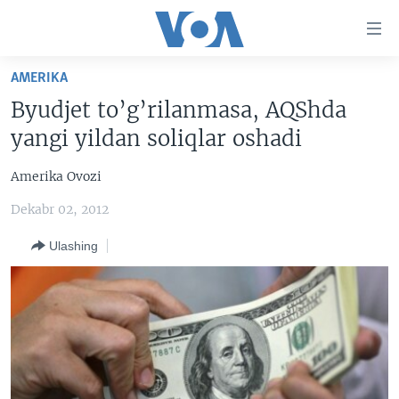
Bosh
sahifaga
boring
Boshiga
AMERIKA
qayting
BOSH SAHIFA
Byudjet to’g’rilanmasa, AQShda
Qidiruvga
AMERIKA
yangi yildan soliqlar oshadi
o'ting
MARKAZIY OSIYO
Amerika Ovozi
XALQARO
Dekabr 02, 2012
VATANDOSHLAR
Ulashing
MULTIMEDIA
IJTIMOIY TARMOQLAR
AMERIKA MANZARALARI
INGLIZ TILI DARSLARI
XALQARO HAYOT
FACEBOOK
EDITORIAL
VASHINGTON CHOYXONASI
YOUTUBE
MOBIL-SALOM!
INSTAGRAM
Learning English