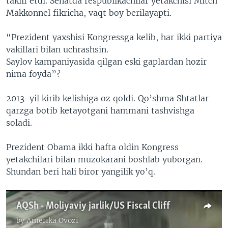
taklif etdi. Senatda respublikachilar yetakchisi Mitch
Makkonnel fikricha, vaqt boy berilayapti.
“Prezident yaxshisi Kongressga kelib, har ikki partiya
vakillari bilan uchrashsin.
Saylov kampaniyasida qilgan eski gaplardan hozir
nima foyda”?
2013-yil kirib kelishiga oz qoldi. Qo’shma Shtatlar
qarzga botib ketayotgani hammani tashvishga
soladi.
Prezident Obama ikki hafta oldin Kongress
yetakchilari bilan muzokarani boshlab yuborgan.
Shundan beri hali biror yangilik yo’q.
AQSh - Moliyaviy jarlik/US Fiscal Cliff
by
Amerika Ovozi