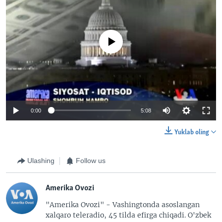
No media source currently available
0:00
5:08
Yuklab oling
Ulashing
Follow us
Amerika Ovozi
"Amerika Ovozi" - Vashingtonda asoslangan
xalqaro teleradio, 45 tilda efirga chiqadi. O'zbek