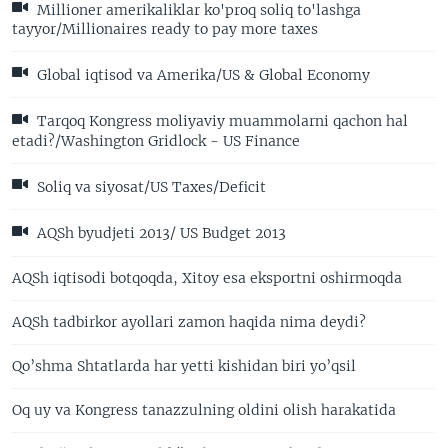
Millioner amerikaliklar ko'proq soliq to'lashga
tayyor/Millionaires ready to pay more taxes
Global iqtisod va Amerika/US & Global Economy
Tarqoq Kongress moliyaviy muammolarni qachon hal
etadi?/Washington Gridlock - US Finance
Soliq va siyosat/US Taxes/Deficit
AQSh byudjeti 2013/ US Budget 2013
AQSh iqtisodi botqoqda, Xitoy esa eksportni oshirmoqda
AQSh tadbirkor ayollari zamon haqida nima deydi?
Qo’shma Shtatlarda har yetti kishidan biri yo’qsil
Oq uy va Kongress tanazzulning oldini olish harakatida