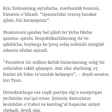
Kris Xolmanning aytishicha, mavhumlik bozorni,
biznesni o’ldiradi. “Qonunchilar tezroq harakat
qilsin, biz kutayapmiz”.
Muammoni qanday hal qilish bo’yicha fikrlar
qarama-qarshi. Respublikachilarning da’vo
qilishicha, boylarga ko’proq soliq solinishi minglab
odamni ishdan ayiradi.
“Prezident bir million kichik bizneslarning solig’ini
oshirishni taklif qilayapti. Axir ular aholining 25
foizini ish bilan ta’minlab kelayapti”, - deydi senator
Jon Tyun.
Demokratlarga esa raqib partiya olg’a surayotgan
yechimlar ma’qul emas. Ijtimoiy dasturlarni
kesishdan o’rtahol va kambag’al fuqarolar aziyat
chekadi, deydi ular.