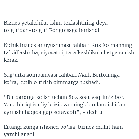
Biznes yetakchilar ishni tezlashtiring deya
to’g’ridan-to’g’ri Kongressga borishdi.
Kichik bizneslar uyushmasi rahbari Kris Xolmanning
ta’kidlashicha, siyosatni, tarafkashlikni chetga surish
kerak.
Sug’urta kompaniyasi rahbari Mark Bertoliniga
ko’ra, kutib o’tirish qimmatga tushadi.
“Bir qarorga kelish uchun 802 soat vaqtimiz bor.
Yana bir iqtisodiy krizis va minglab odam ishidan
ayrilishi haqida gap ketayapti”, - dedi u.
Ertangi kunga ishonch bo’lsa, biznes muhit ham
yaxshilanadi.