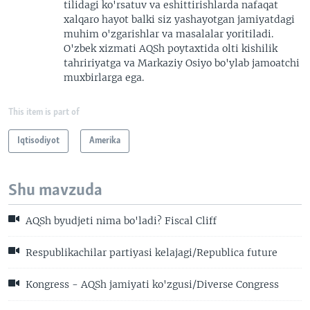
tilidagi ko'rsatuv va eshittirishlarda nafaqat
xalqaro hayot balki siz yashayotgan jamiyatdagi
muhim o'zgarishlar va masalalar yoritiladi.
O'zbek xizmati AQSh poytaxtida olti kishilik
tahririyatga va Markaziy Osiyo bo'ylab jamoatchi
muxbirlarga ega.
This item is part of
Iqtisodiyot
Amerika
Shu mavzuda
AQSh byudjeti nima bo'ladi? Fiscal Cliff
Respublikachilar partiyasi kelajagi/Republica future
Kongress - AQSh jamiyati ko'zgusi/Diverse Congress