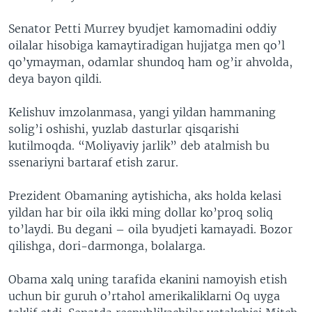
Senator Petti Murrey byudjet kamomadini oddiy
oilalar hisobiga kamaytiradigan hujjatga men qo’l
qo’ymayman, odamlar shundoq ham og’ir ahvolda,
deya bayon qildi.
Kelishuv imzolanmasa, yangi yildan hammaning
solig’i oshishi, yuzlab dasturlar qisqarishi
kutilmoqda. “Moliyaviy jarlik” deb atalmish bu
ssenariyni bartaraf etish zarur.
Prezident Obamaning aytishicha, aks holda kelasi
yildan har bir oila ikki ming dollar ko’proq soliq
to’laydi. Bu degani – oila byudjeti kamayadi. Bozor
qilishga, dori-darmonga, bolalarga.
Obama xalq uning tarafida ekanini namoyish etish
uchun bir guruh o’rtahol amerikaliklarni Oq uyga