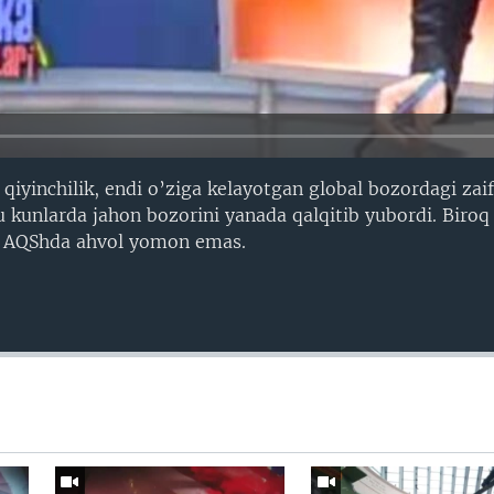
 qiyinchilik, endi o’ziga kelayotgan global bozordagi zai
unlarda jahon bozorini yanada qalqitib yubordi. Biroq 
da AQShda ahvol yomon emas.