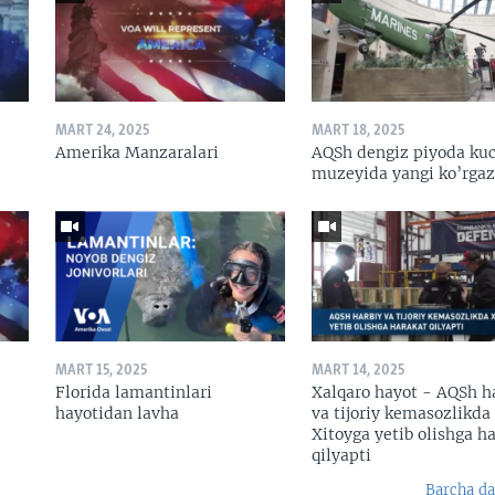
MART 24, 2025
MART 18, 2025
Amerika Manzaralari
AQSh dengiz piyoda kuc
muzeyida yangi ko’rga
MART 15, 2025
MART 14, 2025
Florida lamantinlari
Xalqaro hayot - AQSh h
hayotidan lavha
va tijoriy kemasozlikda
Xitoyga yetib olishga h
qilyapti
Barcha da