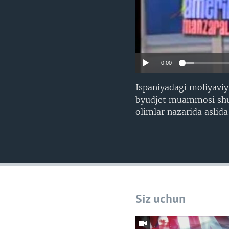
0:00
Ispaniyadagi moliyaviy
byudjet muammosi shu k
olimlar nazarida asli
Siz uchun