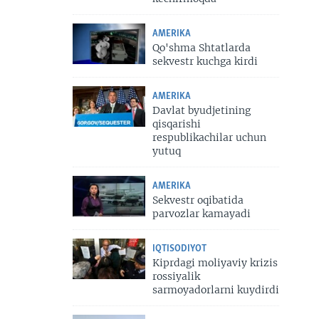
AMERIKA
Qo'shma Shtatlarda
sekvestr kuchga kirdi
AMERIKA
Davlat byudjetining
qisqarishi
respublikachilar uchun
yutuq
AMERIKA
Sekvestr oqibatida
parvozlar kamayadi
IQTISODIYOT
Kiprdagi moliyaviy krizis
rossiyalik
sarmoyadorlarni kuydirdi