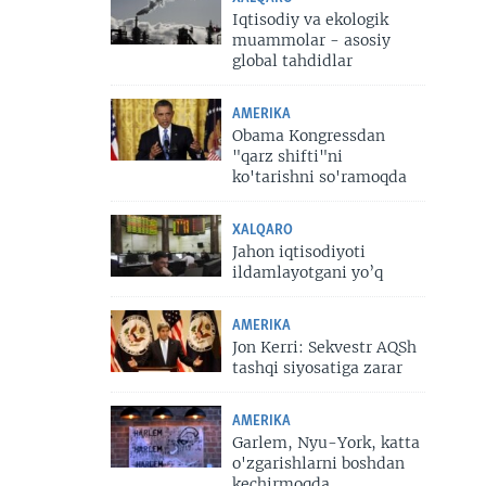
Iqtisodiy va ekologik
muammolar - asosiy
global tahdidlar
AMERIKA
Obama Kongressdan
"qarz shifti"ni
ko'tarishni so'ramoqda
XALQARO
Jahon iqtisodiyoti
ildamlayotgani yo’q
AMERIKA
Jon Kerri: Sekvestr AQSh
tashqi siyosatiga zarar
AMERIKA
Garlem, Nyu-York, katta
o'zgarishlarni boshdan
kechirmoqda