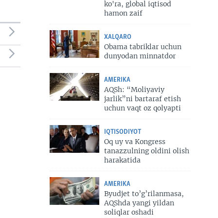
ko'ra, global iqtisod
hamon zaif
XALQARO
Obama tabriklar uchun
dunyodan minnatdor
AMERIKA
AQSh: “Moliyaviy
jarlik”ni bartaraf etish
uchun vaqt oz qolyapti
IQTISODIYOT
Oq uy va Kongress
tanazzulning oldini olish
harakatida
AMERIKA
Byudjet to’g’rilanmasa,
AQShda yangi yildan
soliqlar oshadi