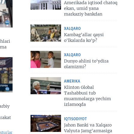
Amerikada iqtisod chatoq
ekan, umid yana
markaziy bankdan
XALQARO
Kambag'allar qaysi
o'lkalarda ko'p?
hlari
zma
XALQARO
Dunyo ahlini to'ydira
olamizmi?
AMERIKA
Klinton Global
Tashabbusi tub
muammolarga yechim
izlamoqda
arbiy
arakat
IQTISODIYOT
Jahon Banki va Xalqaro
Valyuta Jamg'armasiga
sturlar