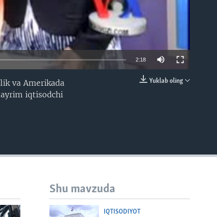
2:18
Yuklab oling
flik va Amerikada
EMBED
ayrim iqtisodchi
Shu mavzuda
IQTISODIYOT