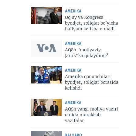
AMERIKA
Oq uy va Kongress
byudjet, soliqlar bo’yicha
haliyam kelisha olmadi
AMERIKA
AQSh "moliyaviy
jarlik"ka qulaydimi?
AMERIKA
Amerika qonunchilari
byudjet, soliqlar borasida
kelishdi
AMERIKA
AQSh yangi moliya vaziri
oldida murakkab
vazifalar
XALQARO