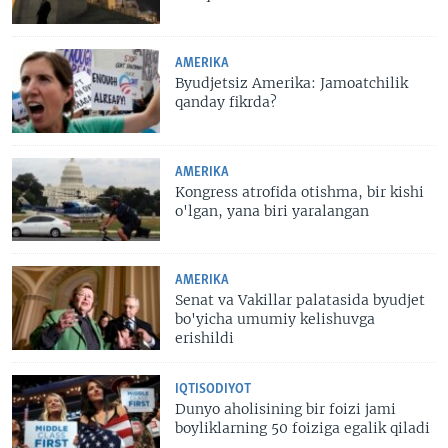
AMERIKA
Byudjetsiz Amerika: Jamoatchilik
qanday fikrda?
AMERIKA
Kongress atrofida otishma, bir kishi
o'lgan, yana biri yaralangan
AMERIKA
Senat va Vakillar palatasida byudjet
bo'yicha umumiy kelishuvga
erishildi
IQTISODIYOT
Dunyo aholisining bir foizi jami
boyliklarning 50 foiziga egalik qiladi