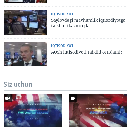
IQTISODIYOT
Saylovdagi mavhumlik iqtisodiyotga
ta'sir o'tkazmoqda
IQTISODIYOT
AQSh iqtisodiyoti tahdid ostidami?
Siz uchun