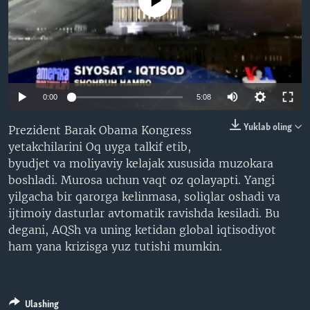
No media source currently available
VIDEO
ODNOKLASSNIKI
XABARLAR SURATLARDA
TELEGRAM
TWITTER
SOUNDCLOUD
VOA
0:00
5:08
Yuklab oling
Prezident Barak Obama Kongress
yetakchilarini Oq uyga talkif etib,
byudjet va moliyaviy kelajak xususida muzokara
boshladi. Murosa uchun vaqt oz qolayapti. Yangi
yilgacha bir qarorga kelinmasa, soliqlar oshadi va
ijtimoiy dasturlar avtomatik ravishda kesiladi. Bu
degani, AQSh va uning ketidan global iqtisodiyot
ham yana krizisga yuz tutishi mumkin.
Ulashing