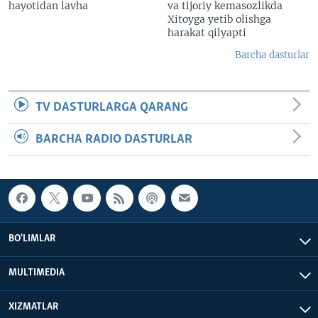
hayotidan lavha
va tijoriy kemasozlikda
Xitoyga yetib olishga
harakat qilyapti
Barcha dasturlar
TV DASTURLARGA QARANG
BARCHA RADIO DASTURLAR
BO'LIMLAR
MULTIMEDIA
XIZMATLAR