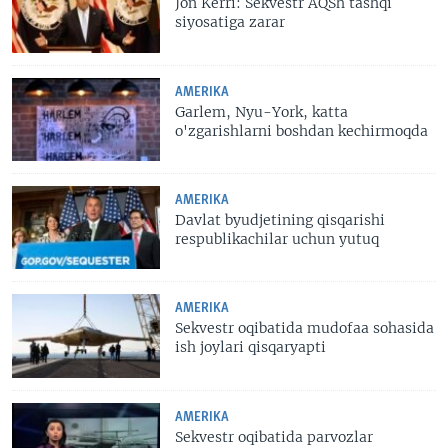
Jon Kerri: Sekvestr AQSh tashqi
siyosatiga zarar
AMERIKA
Garlem, Nyu-York, katta
o'zgarishlarni boshdan kechirmoqda
AMERIKA
Davlat byudjetining qisqarishi
respublikachilar uchun yutuq
AMERIKA
Sekvestr oqibatida mudofaa sohasida
ish joylari qisqaryapti
AMERIKA
Sekvestr oqibatida parvozlar