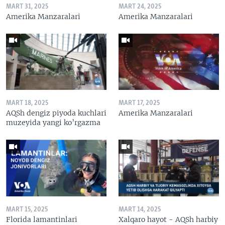
MART 31, 2025
MART 24, 2025
Amerika Manzaralari
Amerika Manzaralari
MART 18, 2025
MART 17, 2025
AQSh dengiz piyoda kuchlari
Amerika Manzaralari
muzeyida yangi ko’rgazma
MART 15, 2025
MART 14, 2025
Florida lamantinlari
Xalqaro hayot - AQSh harbiy