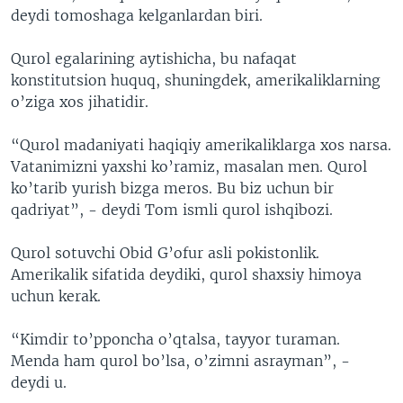
deydi tomoshaga kelganlardan biri.
Qurol egalarining aytishicha, bu nafaqat
konstitutsion huquq, shuningdek, amerikaliklarning
o’ziga xos jihatidir.
“Qurol madaniyati haqiqiy amerikaliklarga xos narsa.
Vatanimizni yaxshi ko’ramiz, masalan men. Qurol
ko’tarib yurish bizga meros. Bu biz uchun bir
qadriyat”, - deydi Tom ismli qurol ishqibozi.
Qurol sotuvchi Obid G’ofur asli pokistonlik.
Amerikalik sifatida deydiki, qurol shaxsiy himoya
uchun kerak.
“Kimdir to’pponcha o’qtalsa, tayyor turaman.
Menda ham qurol bo’lsa, o’zimni asrayman”, -
deydi u.