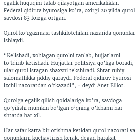
egalik huquqini talab qilayotgan amerikaliklar.
Federal qidiruv byurosiga ko’ra, oxirgi 20 yilda qurol
savdosi 83 foizga ortgan.
Qurol ko’rgazmasi tashkilotchilari nazarida qonunlar
ishlaydi.
“Kelishadi, xohlagan qurolni tanlab, hujjatlarni
to’ldirib ketishadi. Hujjatlar politsiya qo’liga boradi,
ular qurol istagan shaxsni tekshiradi. Shtat ruhiy
salomatlikka jiddiy qaraydi. Federal qidiruv byurosi
izchil nazoratdan o’tkazadi”, - deydi Anet Elliot.
Qurolga egalik qilish qoidalariga ko’ra, savdoga
qo’yilishi mumkin bo’lgan o’qning o’lchami har
shtatda har xil.
Har safar katta bir otishma ketidan qurol nazorati va
qonunlarni kuchaytirish kerak, degan harakat