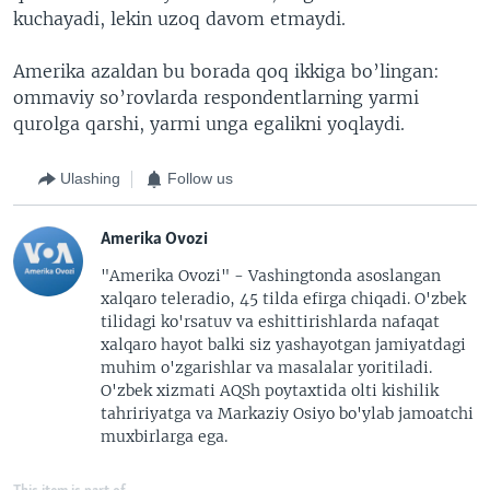
kuchayadi, lekin uzoq davom etmaydi.
Amerika azaldan bu borada qoq ikkiga bo’lingan:
ommaviy so’rovlarda respondentlarning yarmi
qurolga qarshi, yarmi unga egalikni yoqlaydi.
Ulashing
Follow us
Amerika Ovozi
"Amerika Ovozi" - Vashingtonda asoslangan
xalqaro teleradio, 45 tilda efirga chiqadi. O'zbek
tilidagi ko'rsatuv va eshittirishlarda nafaqat
xalqaro hayot balki siz yashayotgan jamiyatdagi
muhim o'zgarishlar va masalalar yoritiladi.
O'zbek xizmati AQSh poytaxtida olti kishilik
tahririyatga va Markaziy Osiyo bo'ylab jamoatchi
muxbirlarga ega.