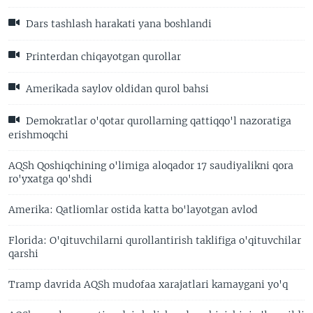
Dars tashlash harakati yana boshlandi
Printerdan chiqayotgan qurollar
Amerikada saylov oldidan qurol bahsi
Demokratlar o'qotar qurollarning qattiqqo'l nazoratiga
erishmoqchi
AQSh Qoshiqchining o'limiga aloqador 17 saudiyalikni qora
ro'yxatga qo'shdi
Amerika: Qatliomlar ostida katta bo'layotgan avlod
Florida: O'qituvchilarni qurollantirish taklifiga o'qituvchilar
qarshi
Tramp davrida AQSh mudofaa xarajatlari kamaygani yo'q