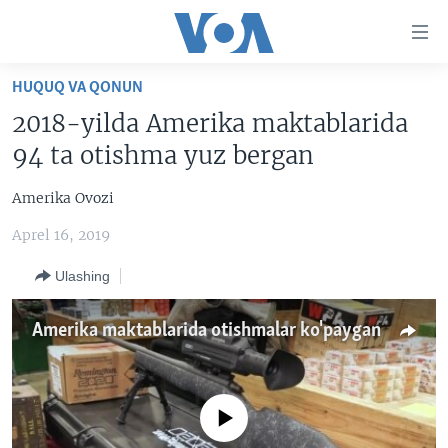
Bosh
sahifaga
boring
Boshiga
HUQUQ VA QONUN
qayting
BOSH SAHIFA
2018-yilda Amerika maktablarida
Qidiruvga
AMERIKA
94 ta otishma yuz bergan
o'ting
MARKAZIY OSIYO
Amerika Ovozi
XALQARO
Aprel 16, 2019
VATANDOSHLAR
Ulashing
MULTIMEDIA
IJTIMOIY TARMOQLAR
AMERIKA MANZARALARI
Amerika maktablarida otishmalar ko'paygan
INGLIZ TILI DARSLARI
XALQARO HAYOT
FACEBOOK
EDITORIAL
VASHINGTON CHOYXONASI
YOUTUBE
No media source currently available
MOBIL-SALOM!
INSTAGRAM
Learning English