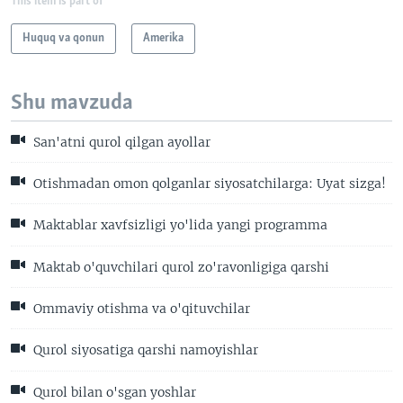
This item is part of
Huquq va qonun
Amerika
Shu mavzuda
San'atni qurol qilgan ayollar
Otishmadan omon qolganlar siyosatchilarga: Uyat sizga!
Maktablar xavfsizligi yo'lida yangi programma
Maktab o'quvchilari qurol zo'ravonligiga qarshi
Ommaviy otishma va o'qituvchilar
Qurol siyosatiga qarshi namoyishlar
Qurol bilan o'sgan yoshlar