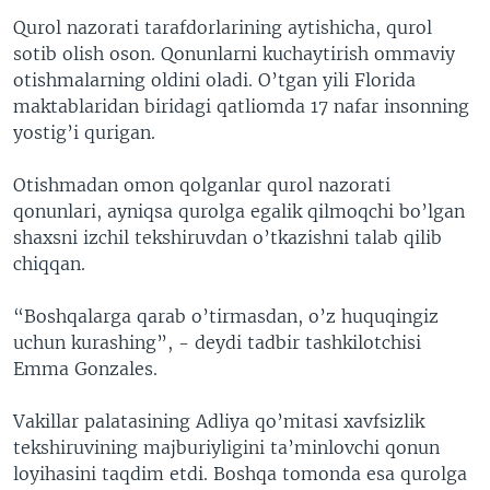
Qurol nazorati tarafdorlarining aytishicha, qurol
sotib olish oson. Qonunlarni kuchaytirish ommaviy
otishmalarning oldini oladi. O’tgan yili Florida
maktablaridan biridagi qatliomda 17 nafar insonning
yostig’i qurigan.
Otishmadan omon qolganlar qurol nazorati
qonunlari, ayniqsa qurolga egalik qilmoqchi bo’lgan
shaxsni izchil tekshiruvdan o’tkazishni talab qilib
chiqqan.
“Boshqalarga qarab o’tirmasdan, o’z huquqingiz
uchun kurashing”, - deydi tadbir tashkilotchisi
Emma Gonzales.
Vakillar palatasining Adliya qo’mitasi xavfsizlik
tekshiruvining majburiyligini ta’minlovchi qonun
loyihasini taqdim etdi. Boshqa tomonda esa qurolga