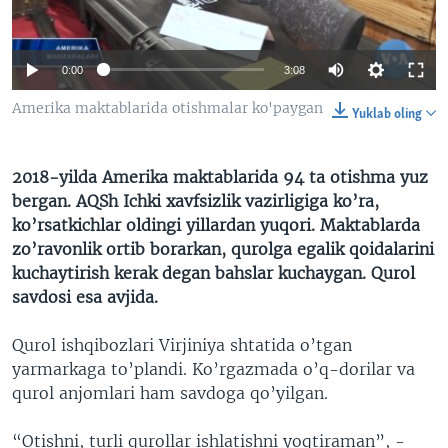
VIDEO
ODNOKLASSNIKI
XABARLAR SURATLARDA
TELEGRAM
0:00
3:08
TWITTER
Amerika maktablarida otishmalar ko'paygan
Yuklab oling
SOUNDCLOUD
VOA
2018-yilda Amerika maktablarida 94 ta otishma yuz
bergan. AQSh Ichki xavfsizlik vazirligiga ko’ra,
ko’rsatkichlar oldingi yillardan yuqori. Maktablarda
zo’ravonlik ortib borarkan, qurolga egalik qoidalarini
kuchaytirish kerak degan bahslar kuchaygan. Qurol
savdosi esa avjida.
​Qurol ishqibozlari Virjiniya shtatida o’tgan
yarmarkaga to’plandi. Ko’rgazmada o’q-dorilar va
qurol anjomlari ham savdoga qo’yilgan.
“Otishni, turli qurollar ishlatishni yoqtiraman”, -