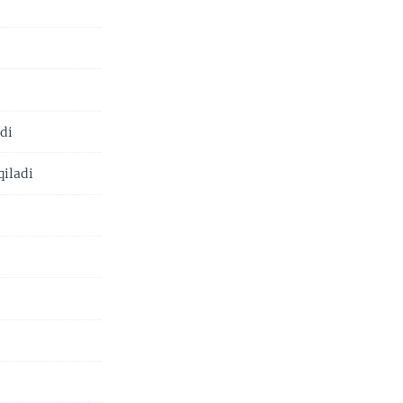
di
qiladi