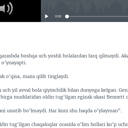
No media source currently available
0:00
EMBED
qarashda boshqa uch yoshli bolalardan farq qilmaydi. Aka
n o’ynayapti.
ak o’qisa, maza qilib tinglaydi.
ch yil avval bola qiyinchilik bilan dunyoga kelgan. Gen
birga muddatidan oldin tug’ilgan egizak ukasi Bennett 
ni unutib bo’lmaydi. Har kuni shu haqda o’ylayman”.
in tug’ilgan chaqaloqlar orasida o’lim hollari ko’p uchr