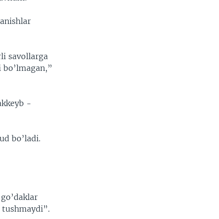
lanishlar
li savollarga
i bo’lmagan,”
akkeyb -
ud bo’ladi.
 go’daklar
t tushmaydi”.