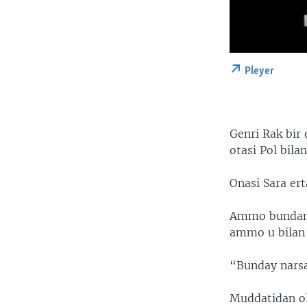
Pleyer
Genri Rak bir 
otasi Pol bila
Onasi Sara ert
Ammo bundan u
ammo u bilan 
“Bunday narsa
Muddatidan old