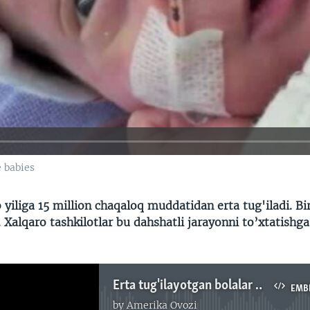
e babies
yiliga 15 million chaqaloq muddatidan erta tug'iladi. Bir
 Xalqaro tashkilotlar bu dahshatli jarayonni to’xtatishga
Erta tug'ilayotgan bolalar salomatligi - Navbahor Imamova
EMB
by
Amerika Ovozi