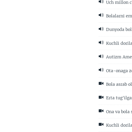
Uch millon c
Bolalarni em
Dunyoda bol
Kuchli doril
Autizm Ameri
Ota-onaga zo
Bola asrab o
Erta tug'ilg
Ona va bola 
Kuchli doril