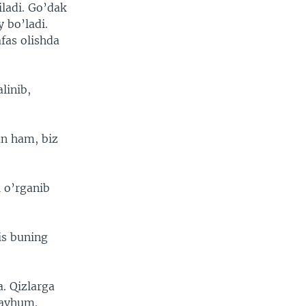
ladi. Go’dak
 bo’ladi.
fas olishda
linib,
un ham, biz
 o’rganib
is buning
. Qizlarga
mavhum.