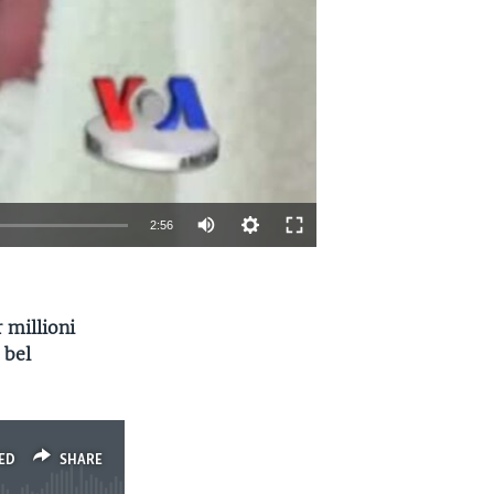
2:56
EMBED
SHARE
 millioni
 bel
ED
SHARE