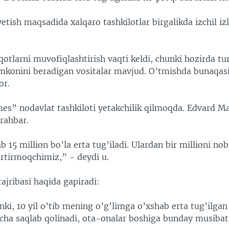
etish maqsadida xalqaro tashkilotlar birgalikda izchil iz
otlarni muvofiqlashtirish vaqti keldi, chunki hozirda tur
imkonini beradigan vositalar mavjud. O’tmishda bunaqas
or.
es” nodavlat tashkiloti yetakchilik qilmoqda. Edvard M
rahbar.
 15 million bo’la erta tug’iladi. Ulardan bir millioni nob
artirmoqchimiz,” - deydi u.
ajribasi haqida gapiradi:
ki, 10 yil o’tib mening o’g’limga o’xshab erta tug’ilgan
kcha saqlab qolinadi, ota-onalar boshiga bunday musiba