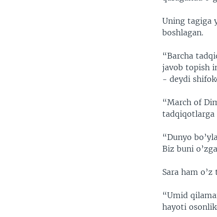
Uning tagiga y
boshlagan.
“Barcha tadqiq
javob topish 
- deydi shifok
“March of Dim
tadqiqotlarga 
“Dunyo bo’ylab
Biz buni o’zg
Sara ham o’z t
“Umid qilaman
hayoti osonli