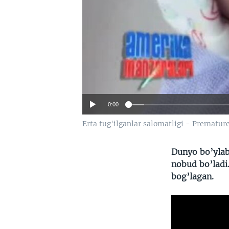
0:00
Erta tug'ilganlar salomatligi - Prematur
Dunyo bo’ylab 
nobud bo’ladi.
bog’lagan.