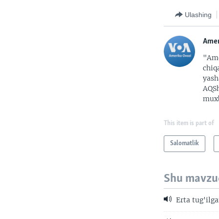
Ulashing
Amer
"Ame
chiq
yash
AQSh
muxb
This item is part of
Salomatlik
Shu mavzu
Erta tug'ilg