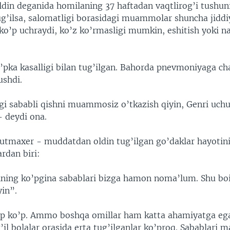
din deganida homilaning 37 haftadan vaqtlirog’i tushuni
ug’ilsa, salomatligi borasidagi muammolar shuncha jiddiy
ko’p uchraydi, ko’z ko’rmasligi mumkin, eshitish yoki na
’pka kasalligi bilan tug’ilgan. Bahorda pnevmoniyaga cha
ushdi.
igi sababli qishni muammosiz o’tkazish qiyin, Genri uch
 deydi ona.
utmaxer - muddatdan oldin tug’ilgan go’daklar hayotini
rdan biri:
shning ko’pgina sabablari bizga hamon noma’lum. Shu bo
yin”.
p ko’p. Ammo boshqa omillar ham katta ahamiyatga ega
il bolalar orasida erta tug’ilganlar ko’proq. Sabablari 