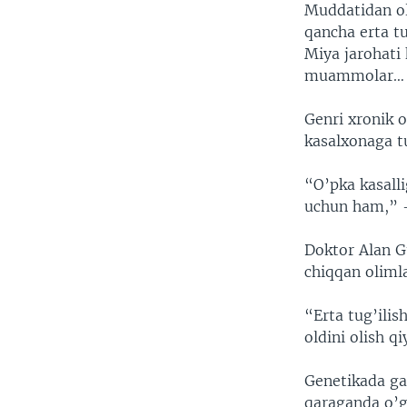
Muddatidan ol
qancha erta t
Miya jarohati 
muammolar…
Genri xronik o
kasalxonaga t
“O’pka kasall
uchun ham,” -
Doktor Alan G
chiqqan olimla
“Erta tug’ili
oldini olish qi
Genetikada ga
qaraganda o’g’