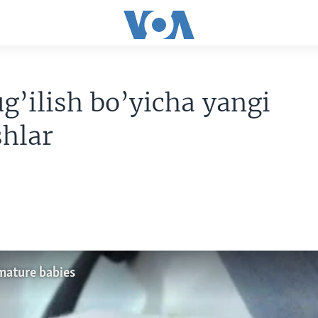
ug’ilish bo’yicha yangi
shlar
emature babies