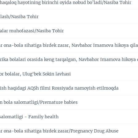
haqaloq hayotining birinchi oyida nobud bo’ladi/Nasiba Tohir
lash/Nasiba Tohir
alar muhofazasi/Nasiba Tohir
ar ona-bola sihatiga birdek zarar, Navbahor Imamova hikoya qila
ka bolalari orasida keng tarqalgan, Navbahor Imamova hikoya 
r bolalar, Ulug'bek Sokin lavhasi
lish haqidagi AQSh filmi Rossiyada namoyish etilmoqda
an bola salomatligi/Premature babies
salomatligi - Family health
ar ona-bola sihatiga birdek zarar/Pregnancy Drug Abuse