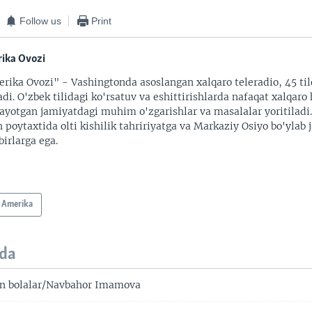
Follow us
Print
ika Ovozi
rika Ovozi" - Vashingtonda asoslangan xalqaro teleradio, 45 til
adi. O'zbek tilidagi ko'rsatuv va eshittirishlarda nafaqat xalqaro 
ayotgan jamiyatdagi muhim o'zgarishlar va masalalar yoritiladi
 poytaxtida olti kishilik tahririyatga va Markaziy Osiyo bo'ylab
irlarga ega.
Amerika
da
an bolalar/Navbahor Imamova