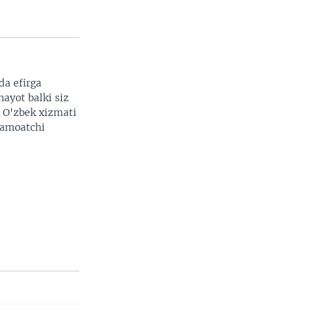
da efirga
hayot balki siz
. O'zbek xizmati
 jamoatchi