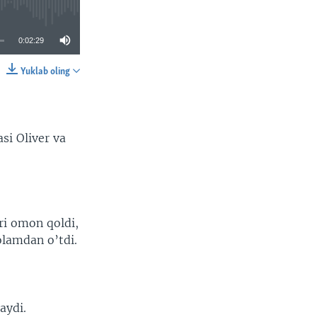
0:02:29
Yuklab oling
SHARE
si Oliver va
ri omon qoldi,
olamdan o’tdi.
aydi.