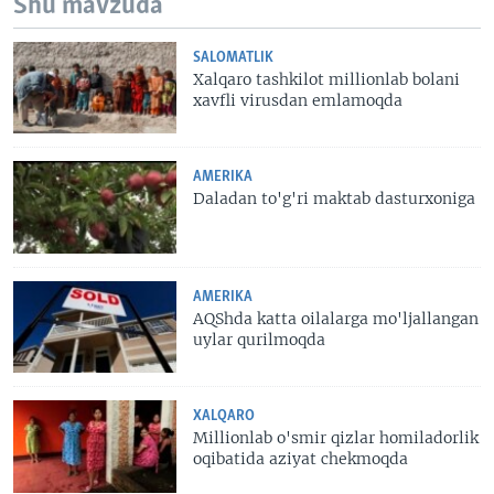
Shu mavzuda
SALOMATLIK
Xalqaro tashkilot millionlab bolani
xavfli virusdan emlamoqda
AMERIKA
Daladan to'g'ri maktab dasturxoniga
AMERIKA
AQShda katta oilalarga mo'ljallangan
uylar qurilmoqda
XALQARO
Millionlab o'smir qizlar homiladorlik
oqibatida aziyat chekmoqda