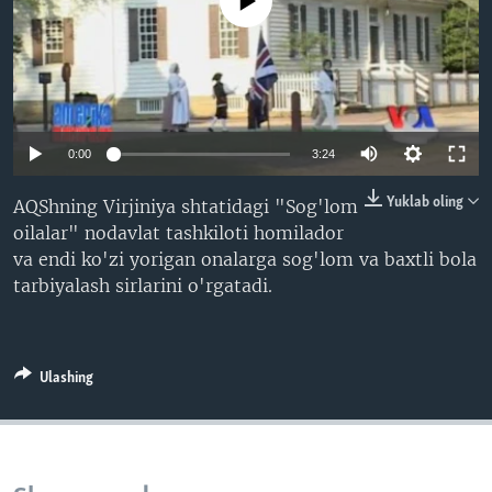
No media source currently available
VIDEO
ODNOKLASSNIKI
XABARLAR SURATLARDA
TELEGRAM
TWITTER
SOUNDCLOUD
VOA
0:00
3:24
Yuklab oling
AQShning Virjiniya shtatidagi "Sog'lom
oilalar" nodavlat tashkiloti homilador
va endi ko'zi yorigan onalarga sog'lom va baxtli bola
tarbiyalash sirlarini o'rgatadi.
Ulashing