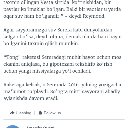
taxmin qilingan Vesta sirtida, ko’rinishidan, bir
paytlar ko’lmaklar bo’lgan. Balki bir vaqtlar u yerda
oqar suv ham bo’lgandir,” - deydi Reymond.
Agar sayyoramizga suv Serera kabi dunyolardan
kelgan bo’lsa, deydi olima, demak ularda ham hayot
bo’lganini taxmin qilish mumkin.
“Tong” raketasi Sereradagi muhit hayot uchun mos
ekanini aniqlasa, bu gipotezani tekshirib ko’rish
uchun yangi missiyalarga yo’l ochiladi.
Raketaga kelsak, u Sererada 2016-yilning yozigacha
ma’lumot to’playdi. So’ngra mitti sayyorani abadiy
aylanishda davom etadi.
Ulashing
Follow us