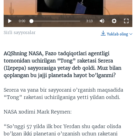
VIDEO
ODNOKLASSNIKI
XABARLAR SURATLARDA
TELEGRAM
0:00
3:13
TWITTER
Sirli sayyoralar
Yuklab oling
SOUNDCLOUD
VOA
AQShning NASA, Fazo tadqiqotlari agentligi
tomonidan uchirilgan “Tong” raketasi Serera
(Церера) sayyorasiga yetay deb qoldi. Muz bilan
qoplangan bu jajji planetada hayot bo’lganmi?
Serera va yana bir sayyorani o’rganish maqsadida
“Tong” raketasi uchirilganiga yetti yildan oshdi.
NASA xodimi Mark Reymen:
“So’nggi 57 yilda ilk bor Yerdan shu qadar olisda
bo’lgan ikki planetani o’rganish uchun raketani