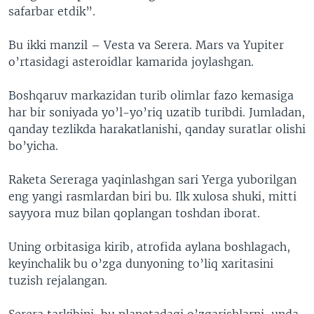
safarbar etdik”.
Bu ikki manzil – Vesta va Serera. Mars va Yupiter
o’rtasidagi asteroidlar kamarida joylashgan.
Boshqaruv markazidan turib olimlar fazo kemasiga
har bir soniyada yo’l-yo’riq uzatib turibdi. Jumladan,
qanday tezlikda harakatlanishi, qanday suratlar olishi
bo’yicha.
Raketa Sereraga yaqinlashgan sari Yerga yuborilgan
eng yangi rasmlardan biri bu. Ilk xulosa shuki, mitti
sayyora muz bilan qoplangan toshdan iborat.
Uning orbitasiga kirib, atrofida aylana boshlagach,
keyinchalik bu o’zga dunyoning to’liq xaritasini
tuzish rejalangan.