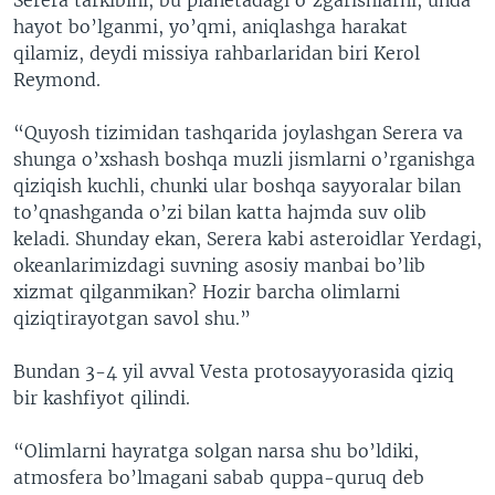
Serera tarkibini, bu planetadagi o’zgarishlarni, unda
hayot bo’lganmi, yo’qmi, aniqlashga harakat
qilamiz, deydi missiya rahbarlaridan biri Kerol
Reymond.
“Quyosh tizimidan tashqarida joylashgan Serera va
shunga o’xshash boshqa muzli jismlarni o’rganishga
qiziqish kuchli, chunki ular boshqa sayyoralar bilan
to’qnashganda o’zi bilan katta hajmda suv olib
keladi. Shunday ekan, Serera kabi asteroidlar Yerdagi,
okeanlarimizdagi suvning asosiy manbai bo’lib
xizmat qilganmikan? Hozir barcha olimlarni
qiziqtirayotgan savol shu.”
Bundan 3-4 yil avval Vesta protosayyorasida qiziq
bir kashfiyot qilindi.
“Olimlarni hayratga solgan narsa shu bo’ldiki,
atmosfera bo’lmagani sabab quppa-quruq deb