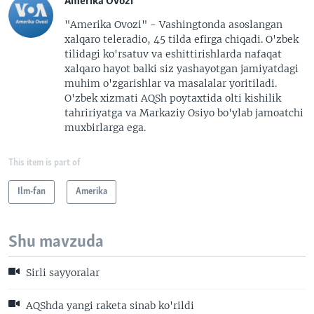
Amerika Ovozi
"Amerika Ovozi" - Vashingtonda asoslangan
xalqaro teleradio, 45 tilda efirga chiqadi. O'zbek
tilidagi ko'rsatuv va eshittirishlarda nafaqat
xalqaro hayot balki siz yashayotgan jamiyatdagi
muhim o'zgarishlar va masalalar yoritiladi.
O'zbek xizmati AQSh poytaxtida olti kishilik
tahririyatga va Markaziy Osiyo bo'ylab jamoatchi
muxbirlarga ega.
This item is part of
Ilm-fan
Amerika
Shu mavzuda
Sirli sayyoralar
AQShda yangi raketa sinab ko'rildi