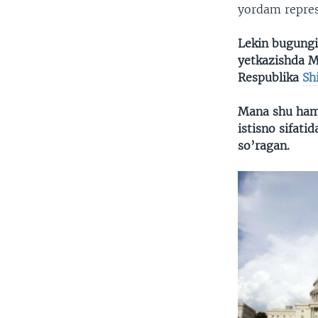
yordam repres
Lekin bugungi
yetkazishda
Ma
Respublika
Sh
Mana shu ham
istisno sifati
so’ragan.