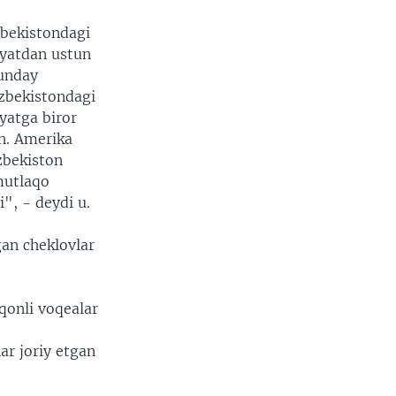
zbekistondagi
iyatdan ustun
bunday
’zbekistondagi
iyatga biror
n. Amerika
zbekiston
mutlaqo
", - deydi u.
an cheklovlar
qonli voqealar
ar joriy etgan