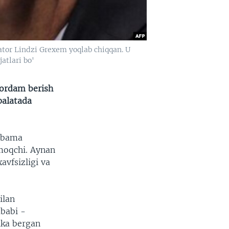
nator Lindzi Grexem yoqlab chiqqan. U
atlari bo'
yordam berish
palatada
 Obama
moqchi. Aynan
avfsizligi va
ilan
ababi -
ika bergan