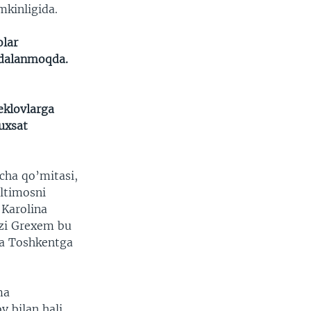
mkinligida.
olar
ydalanmoqda.
klovlarga
ruxsat
icha qo’mitasi,
iltimosni
 Karolina
dzi Grexem bu
da Toshkentga
ma
v bilan hali