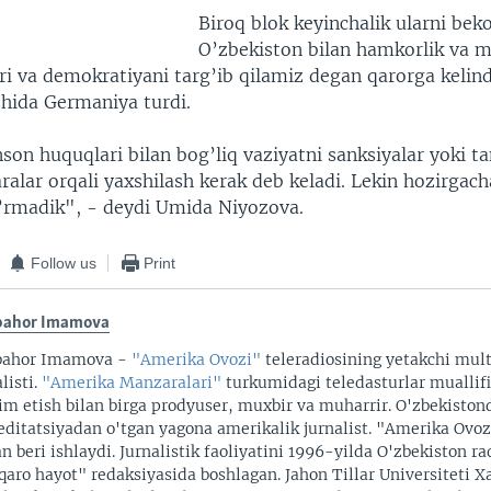
Biroq blok keyinchalik ularni bekor
O’zbekiston bilan hamkorlik va m
ri va demokratiyani targ’ib qilamiz degan qarorga kelind
hida Germaniya turdi.
on huquqlari bilan bog’liq vaziyatni sanksiyalar yoki ta
alar orqali yaxshilash kerak deb keladi. Lekin hozirgac
’rmadik", - deydi Umida Niyozova.
Follow us
Print
bahor Imamova
bahor Imamova -
"Amerika Ovozi"
teleradiosining yetakchi mul
listi.
"Amerika Manzaralari"
turkumidagi teledasturlar muallifi
im etish bilan birga prodyuser, muxbir va muharrir. O'zbekiston
editatsiyadan o'tgan yagona amerikalik jurnalist. "Amerika Ovo
an beri ishlaydi. Jurnalistik faoliyatini 1996-yilda O'zbekiston r
qaro hayot" redaksiyasida boshlagan. Jahon Tillar Universiteti X