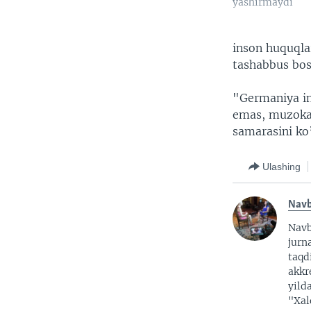
yashirmaydi
inson huquqla
tashabbus bos
"Germaniya ins
emas, muzokar
samarasini ko
Ulashing
Nav
Nav
jurna
taqd
akkr
yild
"Xal