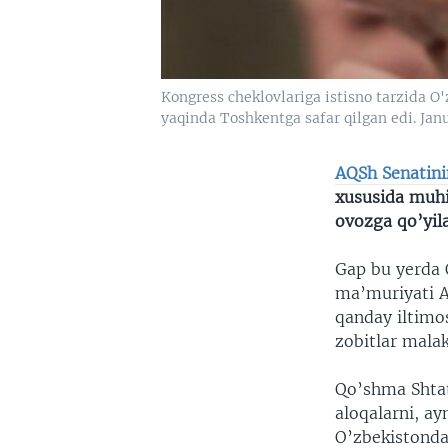
Kongress cheklovlariga istisno tarzida O
yaqinda Toshkentga safar qilgan edi. Jan
AQSh Senatini
xususida mu
ovozga qo’yila
Gap bu yerda 
ma’muriyati A
qanday iltimos
zobitlar mala
Qo’shma Shtat
aloqalarni, ay
O’zbekistonda