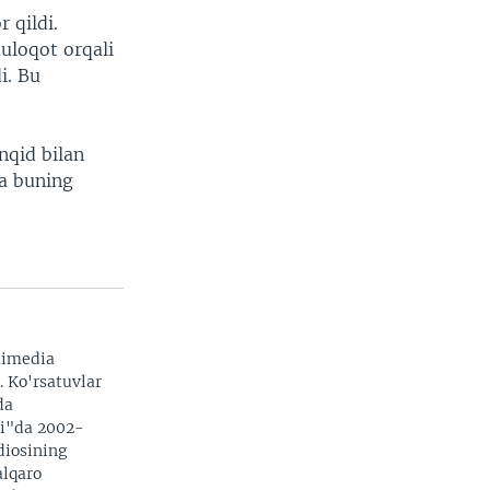
 qildi.
uloqot orqali
i. Bu
nqid bilan
ha buning
timedia
. Ko'rsatuvlar
da
zi"da 2002-
adiosining
alqaro