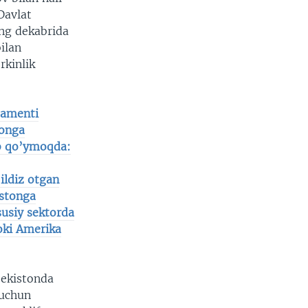
Davlat
ing dekabrida
ilan
rkinlik
tamenti
gonga
ab qo’ymoqda:
ildiz otgan
istonga
susiy sektorda
oki Amerika
bekistonda
 uchun