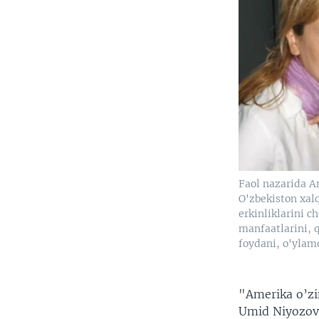
Faol nazarida 
O'zbekiston xal
erkinliklarini ch
manfaatlarini, 
foydani, o'ylam
"Amerika o’zi
Umid Niyozova