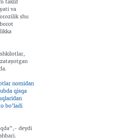
 taklif
yati va
orozilik shu
xborot
likka
hkilotlar,
uzatayotgan
da.
lotlar nomidan
ubda qisqa
uqlaridan
o bo’ladi
oqda",- deydi
hbari.