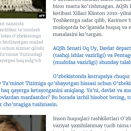
biror marta ko'rishmagan. AQSh 
kotibasi Xillari Klinton 2010-yiln
Toshkentga safar qilib, Karimov b
ri nazarida
muloqotda bo'lganida huquq va e
inchlikni ta'minlash
masalasini ko'targan.
 lekin O'zbekistonga
n berilayotgan madad
AQSh Senati Oq Uy, Davlat depar
i uchun xizmat qilishi
 Ta'minot Tizimidagi
(tashqi ishlar vazirligi) va Penta
ayotgan haq yulg'ich
(mudofaa vazirligi) shunday tal
O’zbekistonda korrupsiya chuqur 
y Ta’minot Tizimiga qo’shayotgan hissasi uchun O’zbek
haq qayerga ketayotganini aniqlang. Ya’ni, davlat va xu
lovlardan manfaatdor? Bu borada izchil hisobot bering, t
ar cho’ntagiga tushmasin.
Inson huquqlari tashkilotlari O’z
vaziyat yaxshilanmay turib nima