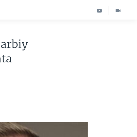
harbiy
ata