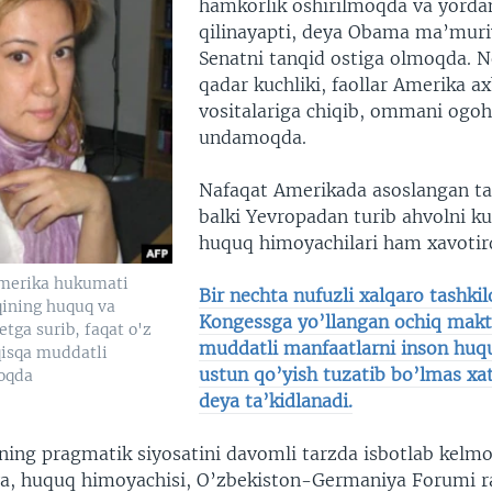
hamkorlik oshirilmoqda va yordam
qilinayapti, deya Obama ma’muri
Senatni tanqid ostiga olmoqda. N
qadar kuchliki, faollar Amerika a
vositalariga chiqib, ommani ogoh
undamoqda.
Nafaqat Amerikada asoslangan tas
balki Yevropadan turib ahvolni k
huquq himoyachilari ham xavotir
Amerika hukumati
Bir nechta nufuzli xalqaro tashki
qining huquq va
Kongessga yo’llangan ochiq makt
etga surib, faqat o'z
muddatli manfaatlarni inson huq
qisqa muddatli
ustun qo’yish tuzatib bo’lmas xat
oqda
deya ta’kidlanadi.
ning pragmatik siyosatini davomli tarzda isbotlab kelm
, huquq himoyachisi, O’zbekiston-Germaniya Forumi ra