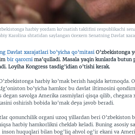
'zbekistonga harbiy yordam ko'rsatish taklifini respublikachi se
ubiy Karolina shtatidan saylangan Grexem Senatning Davlat xaraj
ng Davlat xarajatlari bo’yicha qo’mitasi
O’zbekistonga 
him
bir qarorni
ma’qulladi. Masala yaqin kunlarda butun 
di. Loyiha Kongress tasdig’idian o’tishi kerak.
O’zbekistonga harbiy ko’mak berish haqida ketmoqda.
fg’oniston bo’yicha hamkor bu davlat iltimosini qondir
 degan savolga Amerika rasmiylari qisqa qilib, chegara x
kasini oshirish bobida ko'mak deya javob beradi.
lar qonunchilik organi uzoq yillardan beri O’zbekiston b
niqsa harbiy hamkorlikni cheklab keladi. Buning asosiy s
 inson huquqlari bilan bog’liq ahvol og’ir ekani va Amer