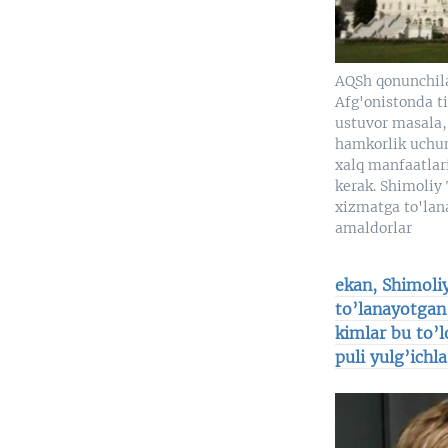
AQSh qonunchila
Afg'onistonda t
ustuvor masala,
hamkorlik uchu
xalq manfaatlar
kerak. Shimoliy
xizmatga to'lan
amaldorlar
ekan, Shimoli
to’lanayotgan 
kimlar bu to’
puli yulg’ichl