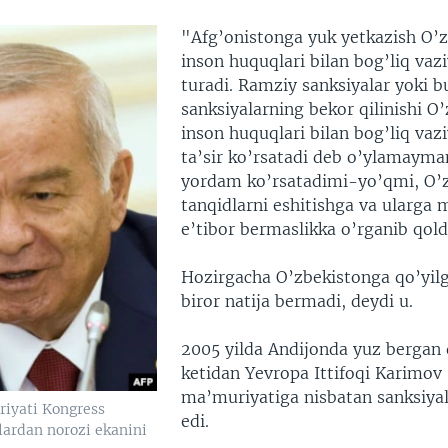
"Afg’onistonga yuk yetkazish O’
inson huquqlari bilan bog’liq vaz
turadi. Ramziy sanksiyalar yoki 
sanksiyalarning bekor qilinishi O
inson huquqlari bilan bog’liq vaz
ta’sir ko’rsatadi deb o’ylamayma
yordam ko’rsatadimi-yo’qmi, O’
tanqidlarni eshitishga va ularga 
e’tibor bermaslikka o’rganib qoldi
Hozirgacha O’zbekistonga qo’yilg
biror natija bermadi, deydi u.
2005 yilda Andijonda yuz bergan 
ketidan Yevropa Ittifoqi Karimov
ma’muriyatiga nisbatan sanksiyal
iyati Kongress
edi.
lardan norozi ekanini