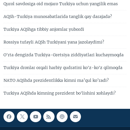
Qurol savdosiga oid mojaro Turkiya uchun yangilik emas
AQSh-Turkiya munosabatlarida tanglik qay darajada?
Turkiya AQShga tibbiy anjomlar yubordi
Rossiya tufayli AQSh Turkiyani yana jazolaydimi?
O'rta dengizda Turkiya-Gretsiya ziddiyatlari kuchaymoqda
Turkiya dronlar orqali harbiy qudratini ko'z-ko'z qilmoqda
NATO AQShda prezidentlikka kimni ma’qul ko’radi?
Turkiya AQShda kimning prezident bo'lishini xohlaydi?