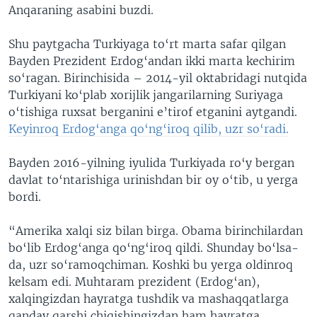
Anqaraning asabini buzdi.
Shu paytgacha Turkiyaga to‘rt marta safar qilgan
Bayden Prezident Erdog‘andan ikki marta kechirim
so‘ragan. Birinchisida – 2014-yil oktabridagi nutqida
Turkiyani ko‘plab xorijlik jangarilarning Suriyaga
o‘tishiga ruxsat berganini e’tirof etganini aytgandi.
Keyinroq Erdog‘anga qo‘ng‘iroq qilib, uzr so‘radi.
Bayden 2016-yilning iyulida Turkiyada ro‘y bergan
davlat to‘ntarishiga urinishdan bir oy o‘tib, u yerga
bordi.
“Amerika xalqi siz bilan birga. Obama birinchilardan
bo‘lib Erdog‘anga qo‘ng‘iroq qildi. Shunday bo‘lsa-
da, uzr so‘ramoqchiman. Koshki bu yerga oldinroq
kelsam edi. Muhtaram prezident (Erdog‘an),
xalqingizdan hayratga tushdik va mashaqqatlarga
qanday qarshi chiqishingizdan ham hayratga