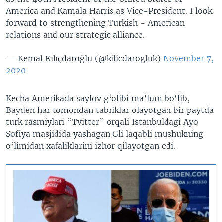
America and Kamala Harris as Vice-President. I look
forward to strengthening Turkish - American
relations and our strategic alliance.
— Kemal Kılıçdaroğlu (@kilicdarogluk)
November 7,
2020
Kecha Amerikada saylov g‘olibi ma’lum bo‘lib,
Bayden har tomondan tabriklar olayotgan bir paytda
turk rasmiylari “Tvitter” orqali Istanbuldagi Ayo
Sofiya masjidida yashagan Gli laqabli mushukning
o‘limidan xafaliklarini izhor qilayotgan edi.