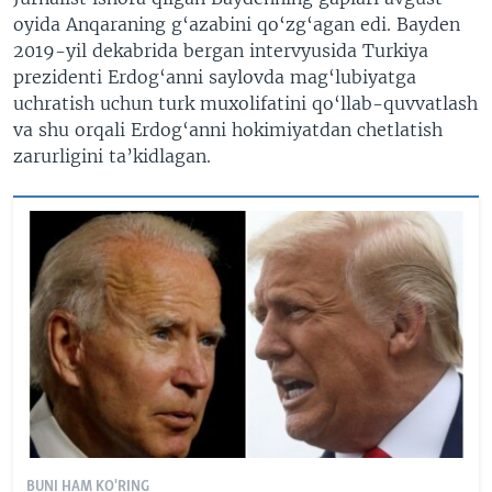
oyida Anqaraning g‘azabini qo‘zg‘agan edi. Bayden
2019-yil dekabrida bergan intervyusida Turkiya
prezidenti Erdog‘anni saylovda mag‘lubiyatga
uchratish uchun turk muxolifatini qo‘llab-quvvatlash
va shu orqali Erdog‘anni hokimiyatdan chetlatish
zarurligini ta’kidlagan.
BUNI HAM KO'RING