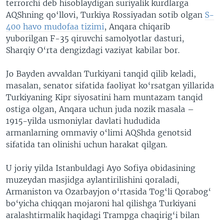
terrorchi deb hisoblaydigan suriyalik kurdlarga
AQShning qo‘llovi, Turkiya Rossiyadan sotib olgan
S-
400 havo mudofaa tizimi
, Anqara chiqarib
yuborilgan F-35 qiruvchi samolyotlar dasturi,
Sharqiy O‘rta dengizdagi vaziyat kabilar bor.
Jo Bayden avvaldan Turkiyani tanqid qilib keladi,
masalan, senator sifatida faoliyat ko‘rsatgan yillarida
Turkiyaning Kipr siyosatini ham muntazam tanqid
ostiga olgan, Anqara uchun juda nozik masala –
1915-yilda usmoniylar davlati hududida
armanlarning ommaviy o‘limi AQShda genotsid
sifatida tan olinishi uchun harakat qilgan.
U joriy yilda Istanbuldagi Ayo Sofiya obidasining
muzeydan masjidga aylantirilishini qoraladi,
Armaniston va Ozarbayjon o‘rtasida Tog‘li Qorabog‘
bo‘yicha chiqqan mojaroni hal qilishga Turkiyani
aralashtirmalik haqidagi Trampga chaqirig‘i bilan