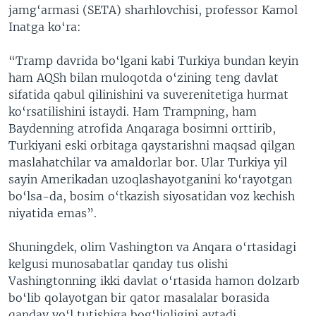
jamg‘armasi (SETA) sharhlovchisi, professor Kamol
Inatga ko‘ra:
“Tramp davrida bo‘lgani kabi Turkiya bundan keyin
ham AQSh bilan muloqotda o‘zining teng davlat
sifatida qabul qilinishini va suverenitetiga hurmat
ko‘rsatilishini istaydi. Ham Trampning, ham
Baydenning atrofida Anqaraga bosimni orttirib,
Turkiyani eski orbitaga qaystarishni maqsad qilgan
maslahatchilar va amaldorlar bor. Ular Turkiya yil
sayin Amerikadan uzoqlashayotganini ko‘rayotgan
bo‘lsa-da, bosim o‘tkazish siyosatidan voz kechish
niyatida emas”.
Shuningdek, olim Vashington va Anqara o‘rtasidagi
kelgusi munosabatlar qanday tus olishi
Vashingtonning ikki davlat o‘rtasida hamon dolzarb
bo‘lib qolayotgan bir qator masalalar borasida
qanday yo‘l tutishiga bog‘liqligini aytadi.