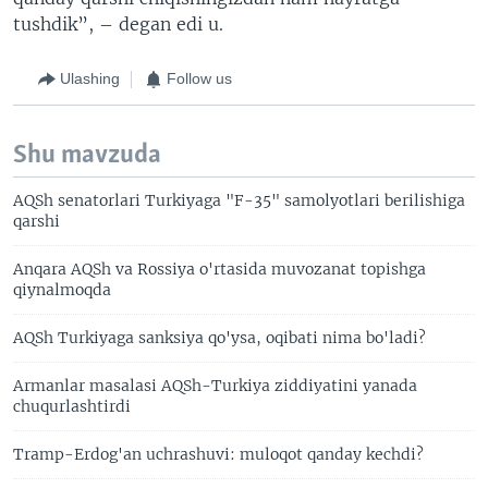
tushdik”, – degan edi u.
Ulashing
Follow us
Shu mavzuda
AQSh senatorlari Turkiyaga "F-35" samolyotlari berilishiga
qarshi
Anqara AQSh va Rossiya o'rtasida muvozanat topishga
qiynalmoqda
AQSh Turkiyaga sanksiya qo'ysa, oqibati nima bo'ladi?
Armanlar masalasi AQSh-Turkiya ziddiyatini yanada
chuqurlashtirdi
Tramp-Erdog'an uchrashuvi: muloqot qanday kechdi?