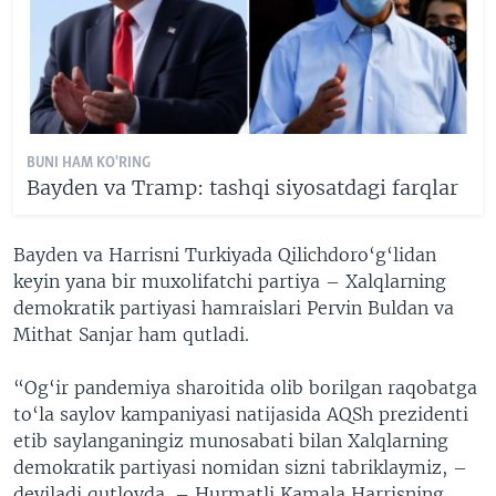
BUNI HAM KO'RING
Bayden va Tramp: tashqi siyosatdagi farqlar
Bayden va Harrisni Turkiyada Qilichdoro‘g‘lidan
keyin yana bir muxolifatchi partiya – Xalqlarning
demokratik partiyasi hamraislari Pervin Buldan va
Mithat Sanjar ham qutladi.
“Og‘ir pandemiya sharoitida olib borilgan raqobatga
to‘la saylov kampaniyasi natijasida AQSh prezidenti
etib saylanganingiz munosabati bilan Xalqlarning
demokratik partiyasi nomidan sizni tabriklaymiz, –
deyiladi qutlovda. – Hurmatli Kamala Harrisning