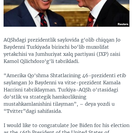
VIDEO
ODNOKLASSNIKI
XABARLAR SURATLARDA
TELEGRAM
TWITTER
SOUNDCLOUD
VOA
AQShdagi prezidentlik saylovida g‘olib chiqqan Jo
Baydenni Turkiyada birinchi bo‘lib muxolifat
yetakchisi va Jumhuriyat xalq partiyasi (JXP) raisi
Kamol Qilichdoro‘g‘li tabrikladi.
“Amerika Qo‘shma Shtatlarining 46-prezidenti etib
saylangan Jo Baydenni va vitse-prezident Kamala
Harrisni tabriklayman. Turkiya-AQSh o‘rtasidagi
do‘stlik va strategik hamkorlikning
mustahkamlanishini tilayman”, – deya yozdi u
“Tvitter”dagi sahifasida.
I would like to congratulate Joe Biden for his election
as the 46th President of the United States of