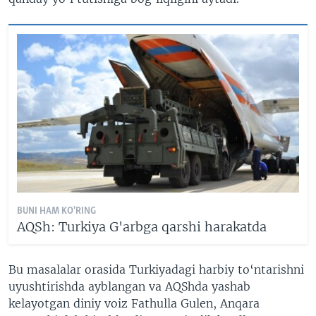
BUNI HAM KO'RING
AQSh: Turkiya G'arbga qarshi harakatda
Bu masalalar orasida Turkiyadagi harbiy to‘ntarishni
uyushtirishda ayblangan va AQShda yashab
kelayotgan diniy voiz Fathulla Gulen, Anqara