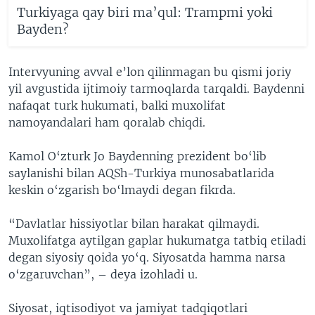
Turkiyaga qay biri ma’qul: Trampmi yoki
Bayden?
Intervyuning avval e’lon qilinmagan bu qismi joriy
yil avgustida ijtimoiy tarmoqlarda tarqaldi. Baydenni
nafaqat turk hukumati, balki muxolifat
namoyandalari ham qoralab chiqdi.
Kamol O‘zturk Jo Baydenning prezident bo‘lib
saylanishi bilan AQSh-Turkiya munosabatlarida
keskin o‘zgarish bo‘lmaydi degan fikrda.
“Davlatlar hissiyotlar bilan harakat qilmaydi.
Muxolifatga aytilgan gaplar hukumatga tatbiq etiladi
degan siyosiy qoida yo‘q. Siyosatda hamma narsa
o‘zgaruvchan”, – deya izohladi u.
Siyosat, iqtisodiyot va jamiyat tadqiqotlari