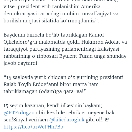
vitse-prezident etib tanlanishini Amerika
demokratiyasi tarixidagi muhim muvaffaqiyat va
burilish nuqtasi sifatida ko‘rmoqdamiz”.
Baydenni birinchi bo‘lib tabriklagan Kamol
Qilichdoro‘g‘li malomatda qoldi. Hukmron Adolat va
taraqqiyot partiyasining parlamentdagi fraksiyasi
rahbarining o‘rinbosari Byulent Turan unga shunday
javob qaytardi:
“15 saylovda yutib chiqqan o‘z yurtining prezidenti
Rajab Toyib Erdog‘anni biror marta ham
tabriklamagan (odam)ga qara-ya!”
15 seçim kazanan, kendi ülkesinin başkanı;
@RTErdogan
ı bir kez bile tebrik etmeyene bak
sen!Sinyal verirken
@kilicdarogluk
gibi ol!..🚨
https://t.co/urWcPHhPBb