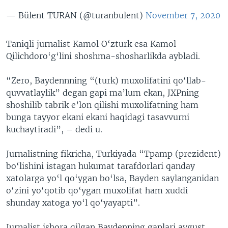
— Bülent TURAN (@turanbulent)
November 7, 2020
Taniqli jurnalist Kamol O‘zturk esa Kamol
Qilichdoro‘g‘lini shoshma-shosharlikda aybladi.
“Zero, Baydennning “(turk) muxolifatini qo‘llab-
quvvatlaylik” degan gapi ma’lum ekan, JXPning
shoshilib tabrik e’lon qilishi muxolifatning ham
bunga tayyor ekani ekani haqidagi tasavvurni
kuchaytiradi”, – dedi u.
Jurnalistning fikricha, Turkiyada “Tpamp (prezident)
bo‘lishini istagan hukumat tarafdorlari qanday
xatolarga yo‘l qo‘ygan bo‘lsa, Bayden saylanganidan
o‘zini yo‘qotib qo‘ygan muxolifat ham xuddi
shunday xatoga yo‘l qo‘yayapti”.
Jurnalist ishora qilgan Baydenning gaplari avgust