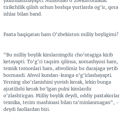
yaxshilanmayapti. Millionlab o'zbekistonliklar
tirikchilik qilish uchun boshqa yurtlarda og'ir, qora
ishlar bilan band.
Paxta haqiqatan ham O'zbekiston milliy boyligimi?
"Bu milliy boylik kimlarningdir cho'ntagiga kirib
ketayapti. To'g'ri taqsim qilinsa, xomashyosi ham,
texnik tomonlari ham, ahvolimiz bu darajaga yetib
bormasdi. Ahvol kundan-kunga o'g’irlashayapti.
Yerning sho'rlanishini yuvish kerak, lekin bunga
ajratilishi kerak bo'lgan pulni kimlardir
o'zlashtirgan. Milliy boylik deydi, oddiy paxtakorlar
texnika, terim mashinasi bilan ta'minlanmagan", -
deydi faollardan biri.