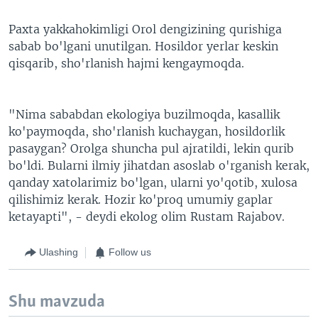
Paxta yakkahokimligi Orol dengizining qurishiga
sabab bo'lgani unutilgan. Hosildor yerlar keskin
qisqarib, sho'rlanish hajmi kengaymoqda.
"Nima sababdan ekologiya buzilmoqda, kasallik
ko'paymoqda, sho'rlanish kuchaygan, hosildorlik
pasaygan? Orolga shuncha pul ajratildi, lekin qurib
bo'ldi. Bularni ilmiy jihatdan asoslab o'rganish kerak,
qanday xatolarimiz bo'lgan, ularni yo'qotib, xulosa
qilishimiz kerak. Hozir ko'proq umumiy gaplar
ketayapti", - deydi ekolog olim Rustam Rajabov.
Ulashing
Follow us
Shu mavzuda