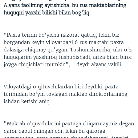
Alyans faolining aytishicha, bu rus maktablarining
huquqni yaxshi bilishi bilan bog'liq.
"Paxta terimi bo'yicha nazorat qattiq, lekin biz
borgandan keyin viloyatdagi 6 rus maktabi paxta
dalasiga chiqmay qo'ygan. Tushunishimcha, ular o'z
huquqlarini yaxshiroq tushunishadi, ariza bilan biror
joyga chiqishlari mumkin", - deydi alyans vakili.
Viloyatdagi o'qituvchilardan biri deydiki, paxta
terimidan bo'yin tovlagan maktab direktorlarining
ishdan ketishi aniq.
"Maktab o'quvchilarini paxtaga chiqarmaymiz degan
qaror qabul qilingan edi, lekin bu qarorga