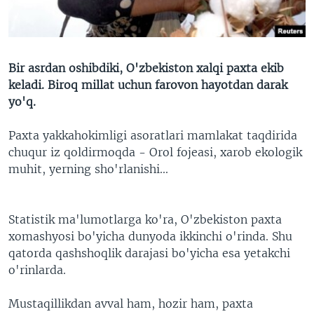
VIDEO
ODNOKLASSNIKI
XABARLAR SURATLARDA
TELEGRAM
TWITTER
Bir asrdan oshibdiki, O'zbekiston xalqi paxta ekib
keladi. Biroq millat uchun farovon hayotdan darak
SOUNDCLOUD
VOA
yo'q.
Paxta yakkahokimligi asoratlari mamlakat taqdirida
chuqur iz qoldirmoqda - Orol fojeasi, xarob ekologik
muhit, yerning sho'rlanishi...
Statistik ma'lumotlarga ko'ra, O'zbekiston paxta
xomashyosi bo'yicha dunyoda ikkinchi o'rinda. Shu
qatorda qashshoqlik darajasi bo'yicha esa yetakchi
o'rinlarda.
Mustaqillikdan avval ham, hozir ham, paxta