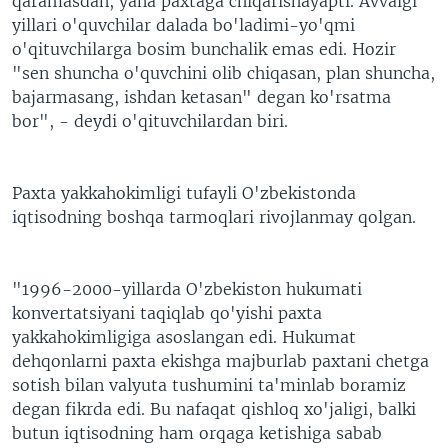
qaramasdan, yana paxtaga chiqarishayapti. Avvalgi
yillari o'quvchilar dalada bo'ladimi-yo'qmi
o'qituvchilarga bosim bunchalik emas edi. Hozir
"sen shuncha o'quvchini olib chiqasan, plan shuncha,
bajarmasang, ishdan ketasan" degan ko'rsatma
bor", - deydi o'qituvchilardan biri.
Paxta yakkahokimligi tufayli O'zbekistonda
iqtisodning boshqa tarmoqlari rivojlanmay qolgan.
"1996-2000-yillarda O'zbekiston hukumati
konvertatsiyani taqiqlab qo'yishi paxta
yakkahokimligiga asoslangan edi. Hukumat
dehqonlarni paxta ekishga majburlab paxtani chetga
sotish bilan valyuta tushumini ta'minlab boramiz
degan fikrda edi. Bu nafaqat qishloq xo'jaligi, balki
butun iqtisodning ham orqaga ketishiga sabab