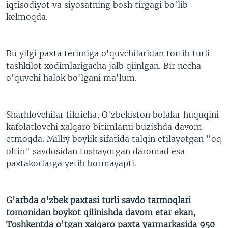
iqtisodiyot va siyosatning bosh tirgagi bo'lib
kelmoqda.
Bu yilgi paxta terimiga o'quvchilaridan tortib turli
tashkilot xodimlarigacha jalb qiinlgan. Bir necha
o'quvchi halok bo'lgani ma'lum.
Sharhlovchilar fikricha, O'zbekiston bolalar huquqini
kafolatlovchi xalqaro bitimlarni buzishda davom
etmoqda. Milliy boylik sifatida talqin etilayotgan "oq
oltin" savdosidan tushayotgan daromad esa
paxtakorlarga yetib bormayapti.
G'arbda o'zbek paxtasi turli savdo tarmoqlari
tomonidan boykot qilinishda davom etar ekan,
Toshkentda o'tgan xalqaro paxta yarmarkasida 950