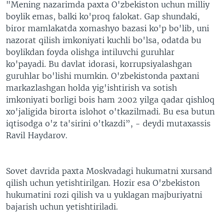
"Mening nazarimda paxta O'zbekiston uchun milliy
boylik emas, balki ko'proq falokat. Gap shundaki,
biror mamlakatda xomashyo bazasi ko'p bo'lib, uni
nazorat qilish imkoniyati kuchli bo'lsa, odatda bu
boylikdan foyda olishga intiluvchi guruhlar
ko'payadi. Bu davlat idorasi, korrupsiyalashgan
guruhlar bo'lishi mumkin. O'zbekistonda paxtani
markazlashgan holda yig'ishtirish va sotish
imkoniyati borligi bois ham 2002 yilga qadar qishloq
xo'jaligida birorta islohot o'tkazilmadi. Bu esa butun
iqtisodga o'z ta'sirini o'tkazdi”, - deydi mutaxassis
Ravil Haydarov.
Sovet davrida paxta Moskvadagi hukumatni xursand
qilish uchun yetishtirilgan. Hozir esa O'zbekiston
hukumatini rozi qilish va u yuklagan majburiyatni
bajarish uchun yetishtiriladi.