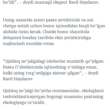
bo'ldi", - deydi mustaqil ekspert Ravil Haydarov.
Uning nazarida arzon paxta yetishtirish va uni
chetga sotish uchun bozor iqtisodidan farqli bo'lgan
alohida tizim kerak. Chunki bozor sharoitida
dehqonni bunday tartibda ekin yetishtirishga
majburlash mumkin emas.
"Qishloq xo'jaligidagi islohotlar muzlatib qo'yilgan.
Paxta O'zbekistonda iqtisodning o'sishiga emas,
balki uning turg'unligiga xizmat qilgan", - deydi
Ravil Haydarov.
Qishloq xo'jalgi bo'yicha mutaxassislar, ekologlarni
tashvishlantirayotgan bugungi muammo paxtaning
ekologiyaga ta'siridir.