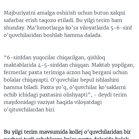
Majburiyatni amalga oshirish uchun butun xalqni
safarbar etish taqozo etiladi. Bu yilgi terim ham
shunday. Ma'lumotlarga ko'ra viloyatlarda 5-6-sinf
o'quvchilaridan boshlab hamma dalada.
“6-sinfdan yuqorilar chiqarilgan, qishloq
maktablarida 4-5-sinfdan chiqqan. Maktab yopilgan,
fermerlar paxta terimiga arzon haq bergani uchun
bolalar chiqayapti. O'quvchilar bepul ishlashini
hamma biladi. Paxta yo'q, o'quvchilar ko'saklarni
ochib ichidagi paxtasini olishyapti”, - deydi terim
maydonidagi vaziyat haqida viloyatdagi
o'qituvchilardan biri.
Bu yilgi terim mavsumida kollej o'quvchilaridan bir