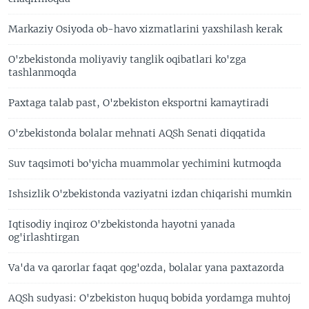
Markaziy Osiyoda ob-havo xizmatlarini yaxshilash kerak
O'zbekistonda moliyaviy tanglik oqibatlari ko'zga
tashlanmoqda
Paxtaga talab past, O'zbekiston eksportni kamaytiradi
O'zbekistonda bolalar mehnati AQSh Senati diqqatida
Suv taqsimoti bo'yicha muammolar yechimini kutmoqda
Ishsizlik O'zbekistonda vaziyatni izdan chiqarishi mumkin
Iqtisodiy inqiroz O'zbekistonda hayotni yanada
og'irlashtirgan
Va'da va qarorlar faqat qog'ozda, bolalar yana paxtazorda
AQSh sudyasi: O'zbekiston huquq bobida yordamga muhtoj