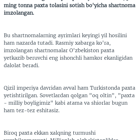
ming tonna paxta tolasini sotish bo'yicha shartnoma
imzolangan.
Bu shartnomalarning ayrimlari keyingi yil hosilini
ham nazarda tutadi. Rasmiy xabarga ko'ra,
imzolangan shartnomalar O'zbekiston paxta
yetkazib beruvchi eng ishonchli hamkor ekanligidan
dalolat beradi.
Qizil imperiya davridan avval ham Turkistonda paxta
yetishtirilgan. Sovetlardan qolgan "oq oltin", "paxta
- milliy boyligimiz" kabi atama va shiorlar bugun
ham tez-tez eshitasiz.
Biroq paxta ekkan xalqning turmushi