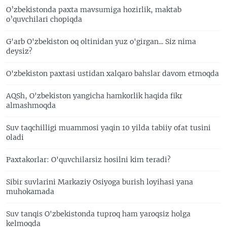
O’zbekistonda paxta mavsumiga hozirlik, maktab
o’quvchilari chopiqda
G'arb O'zbekiston oq oltinidan yuz o'girgan... Siz nima
deysiz?
O'zbekiston paxtasi ustidan xalqaro bahslar davom etmoqda
AQSh, O'zbekiston yangicha hamkorlik haqida fikr
almashmoqda
Suv taqchilligi muammosi yaqin 10 yilda tabiiy ofat tusini
oladi
Paxtakorlar: O'quvchilarsiz hosilni kim teradi?
Sibir suvlarini Markaziy Osiyoga burish loyihasi yana
muhokamada
Suv tanqis O'zbekistonda tuproq ham yaroqsiz holga
kelmoqda