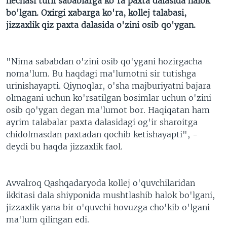
nechasi turli sabablarga ko'ra paxta dalasida halok
bo'lgan. Oxirgi xabarga ko'ra, kollej talabasi,
jizzaxlik qiz paxta dalasida o'zini osib qo'ygan.
"Nima sababdan o'zini osib qo'ygani hozirgacha
noma'lum. Bu haqdagi ma'lumotni sir tutishga
urinishayapti. Qiynoqlar, o'sha majburiyatni bajara
olmagani uchun ko'rsatilgan bosimlar uchun o'zini
osib qo'ygan degan ma'lumot bor. Haqiqatan ham
ayrim talabalar paxta dalasidagi og'ir sharoitga
chidolmasdan paxtadan qochib ketishayapti", -
deydi bu haqda jizzaxlik faol.
Avvalroq Qashqadaryoda kollej o'quvchilaridan
ikkitasi dala shiyponida mushtlashib halok bo'lgani,
jizzaxlik yana bir o'quvchi hovuzga cho'kib o'lgani
ma'lum qilingan edi.