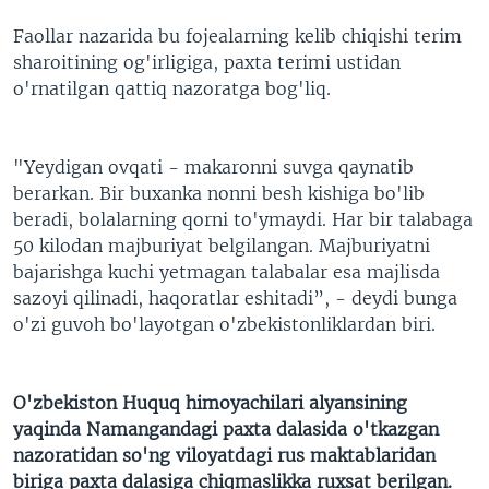
Faollar nazarida bu fojealarning kelib chiqishi terim
sharoitining og'irligiga, paxta terimi ustidan
o'rnatilgan qattiq nazoratga bog'liq.
"Yeydigan ovqati - makaronni suvga qaynatib
berarkan. Bir buxanka nonni besh kishiga bo'lib
beradi, bolalarning qorni to'ymaydi. Har bir talabaga
50 kilodan majburiyat belgilangan. Majburiyatni
bajarishga kuchi yetmagan talabalar esa majlisda
sazoyi qilinadi, haqoratlar eshitadi”, - deydi bunga
o'zi guvoh bo'layotgan o'zbekistonliklardan biri.
O'zbekiston Huquq himoyachilari alyansining
yaqinda Namangandagi paxta dalasida o'tkazgan
nazoratidan so'ng viloyatdagi rus maktablaridan
biriga paxta dalasiga chiqmaslikka ruxsat berilgan.