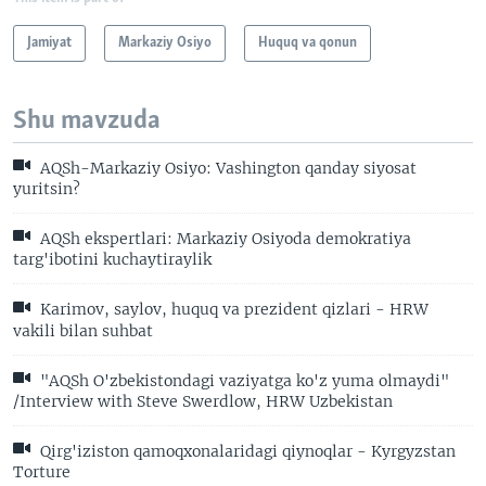
Jamiyat
Markaziy Osiyo
Huquq va qonun
Shu mavzuda
AQSh-Markaziy Osiyo: Vashington qanday siyosat
yuritsin?
AQSh ekspertlari: Markaziy Osiyoda demokratiya
targ'ibotini kuchaytiraylik
Karimov, saylov, huquq va prezident qizlari - HRW
vakili bilan suhbat
"AQSh O'zbekistondagi vaziyatga ko'z yuma olmaydi"
/Interview with Steve Swerdlow, HRW Uzbekistan
Qirg'iziston qamoqxonalaridagi qiynoqlar - Kyrgyzstan
Torture