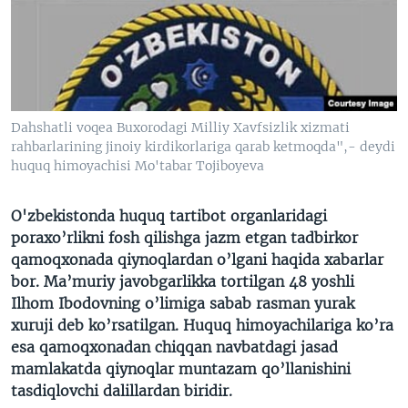
VIDEO
ODNOKLASSNIKI
XABARLAR SURATLARDA
TELEGRAM
TWITTER
SOUNDCLOUD
VOA
Dahshatli voqea Buxorodagi Milliy Xavfsizlik xizmati
rahbarlarining jinoiy kirdikorlariga qarab ketmoqda",- deydi
huquq himoyachisi Mo'tabar Tojiboyeva
O'zbekistonda huquq tartibot organlaridagi
poraxo’rlikni fosh qilishga jazm etgan tadbirkor
qamoqxonada qiynoqlardan o’lgani haqida xabarlar
bor. Ma’muriy javobgarlikka tortilgan 48 yoshli
Ilhom Ibodovning o’limiga sabab rasman yurak
xuruji deb ko’rsatilgan. Huquq himoyachilariga ko’ra
esa qamoqxonadan chiqqan navbatdagi jasad
mamlakatda qiynoqlar muntazam qo’llanishini
tasdiqlovchi dalillardan biridir.