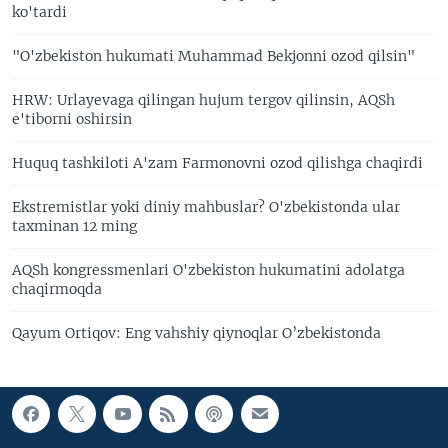
ko'tardi
"O'zbekiston hukumati Muhammad Bekjonni ozod qilsin"
HRW: Urlayevaga qilingan hujum tergov qilinsin, AQSh
e'tiborni oshirsin
Huquq tashkiloti A'zam Farmonovni ozod qilishga chaqirdi
Ekstremistlar yoki diniy mahbuslar? O'zbekistonda ular
taxminan 12 ming
AQSh kongressmenlari O'zbekiston hukumatini adolatga
chaqirmoqda
Qayum Ortiqov: Eng vahshiy qiynoqlar O’zbekistonda