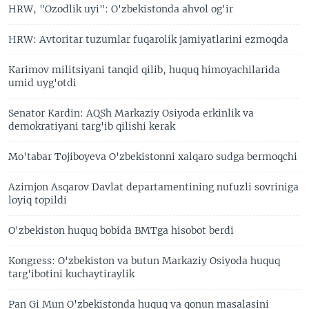
HRW, "Ozodlik uyi": O'zbekistonda ahvol og'ir
HRW: Avtoritar tuzumlar fuqarolik jamiyatlarini ezmoqda
Karimov militsiyani tanqid qilib, huquq himoyachilarida
umid uyg'otdi
Senator Kardin: AQSh Markaziy Osiyoda erkinlik va
demokratiyani targ'ib qilishi kerak
Mo'tabar Tojiboyeva O'zbekistonni xalqaro sudga bermoqchi
Azimjon Asqarov Davlat departamentining nufuzli sovriniga
loyiq topildi
O'zbekiston huquq bobida BMTga hisobot berdi
Kongress: O'zbekiston va butun Markaziy Osiyoda huquq
targ'ibotini kuchaytiraylik
Pan Gi Mun O'zbekistonda huquq va qonun masalasini