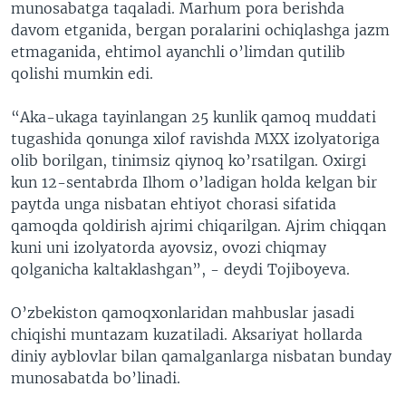
munosabatga taqaladi. Marhum pora berishda
davom etganida, bergan poralarini ochiqlashga jazm
etmaganida, ehtimol ayanchli o’limdan qutilib
qolishi mumkin edi.
“Aka-ukaga tayinlangan 25 kunlik qamoq muddati
tugashida qonunga xilof ravishda MXX izolyatoriga
olib borilgan, tinimsiz qiynoq ko’rsatilgan. Oxirgi
kun 12-sentabrda Ilhom o’ladigan holda kelgan bir
paytda unga nisbatan ehtiyot chorasi sifatida
qamoqda qoldirish ajrimi chiqarilgan. Ajrim chiqqan
kuni uni izolyatorda ayovsiz, ovozi chiqmay
qolganicha kaltaklashgan”, - deydi Tojiboyeva.
O’zbekiston qamoqxonlaridan mahbuslar jasadi
chiqishi muntazam kuzatiladi. Aksariyat hollarda
diniy ayblovlar bilan qamalganlarga nisbatan bunday
munosabatda bo’linadi.