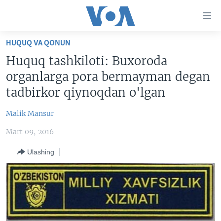
Bosh
sahifaga
boring
Boshiga
HUQUQ VA QONUN
qayting
BOSH SAHIFA
Huquq tashkiloti: Buxoroda
Qidiruvga
AMERIKA
organlarga pora bermayman degan
o'ting
MARKAZIY OSIYO
tadbirkor qiynoqdan o'lgan
XALQARO
Malik Mansur
VATANDOSHLAR
Mart 09, 2016
MULTIMEDIA
Ulashing
IJTIMOIY TARMOQLAR
AMERIKA MANZARALARI
INGLIZ TILI DARSLARI
XALQARO HAYOT
FACEBOOK
EDITORIAL
VASHINGTON CHOYXONASI
YOUTUBE
MOBIL-SALOM!
INSTAGRAM
Learning English