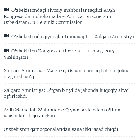
O'zbekistondagi siyosiy mahbuslar taqdiri AQSh
Kongressida muhokamada - Political prisoners in
Uzbekistan/US Helsinki Commission
O'zbekistonda qiynoqlar tinmayapti - Xalqaro Amnistiya
O'zbekiston Kongress e'tiborida - 21-may, 2015,
Vashington
Xalqaro Amnistiya: Markaziy Osiyoda huquq bobida ijobiy
o'zgarish yo'q
Xalqaro Amnistiya: O'tgan bir yilda jahonda huquqiy ahvol
og'irlashdi
Adib Mamadali Mahmudov: Qiynoqlarda odam o'limni
yaxshi ko'rib qolar ekan
O'zbekiston qamoqxonalaridan yana ikki jasad chiqdi