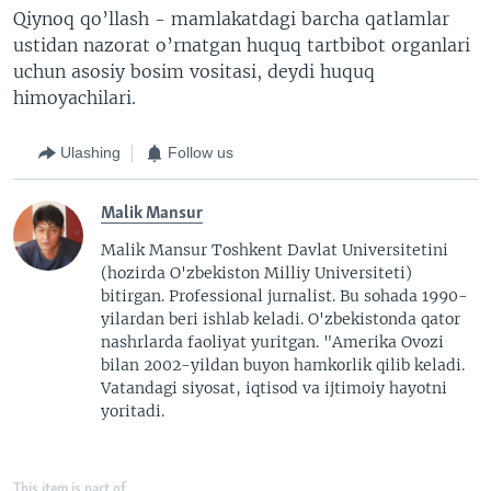
Qiynoq qo’llash - mamlakatdagi barcha qatlamlar
ustidan nazorat o’rnatgan huquq tartbibot organlari
uchun asosiy bosim vositasi, deydi huquq
himoyachilari.
Ulashing
Follow us
Malik Mansur
Malik Mansur Toshkent Davlat Universitetini
(hozirda O'zbekiston Milliy Universiteti)
bitirgan. Professional jurnalist. Bu sohada 1990-
yilardan beri ishlab keladi. O'zbekistonda qator
nashrlarda faoliyat yuritgan. "Amerika Ovozi
bilan 2002-yildan buyon hamkorlik qilib keladi.
Vatandagi siyosat, iqtisod va ijtimoiy hayotni
yoritadi.
This item is part of