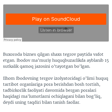
Buxoroda biznes qilgan shaxs tegrov paytida vafot
etgan. Ibodov ma’muriy huquqbuzarlikda ayblanib 15
sutkalik qamoq jazosini o’tayotgan bo’lgan.
Ilhom Ibodovning tergov izolyatoridagi o’limi huquq
tartibot organlariga pora berishdan bosh tortish,
tadbirkorlik faoliyati davomida bergan poralari
haqidagi ma’lumotlarni ochiqlagani bilan bog’liq,
deydi uning taqdiri bilan tanish faollar.