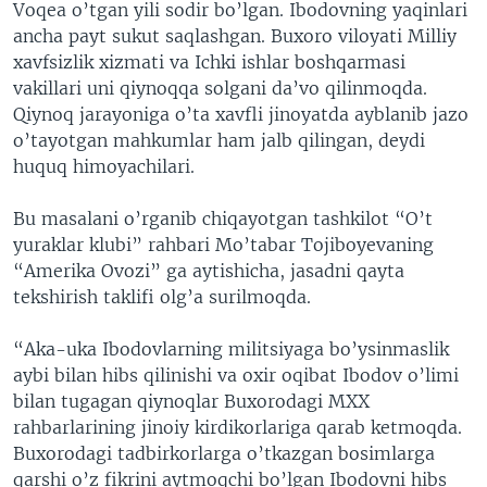
Voqea o’tgan yili sodir bo’lgan. Ibodovning yaqinlari
ancha payt sukut saqlashgan. Buxoro viloyati Milliy
xavfsizlik xizmati va Ichki ishlar boshqarmasi
vakillari uni qiynoqqa solgani da’vo qilinmoqda.
Qiynoq jarayoniga o’ta xavfli jinoyatda ayblanib jazo
o’tayotgan mahkumlar ham jalb qilingan, deydi
huquq himoyachilari.
Bu masalani o’rganib chiqayotgan tashkilot “O’t
yuraklar klubi” rahbari Mo’tabar Tojiboyevaning
“Amerika Ovozi” ga aytishicha, jasadni qayta
tekshirish taklifi olg’a surilmoqda.
“Aka-uka Ibodovlarning militsiyaga bo’ysinmaslik
aybi bilan hibs qilinishi va oxir oqibat Ibodov o’limi
bilan tugagan qiynoqlar Buxorodagi MXX
rahbarlarining jinoiy kirdikorlariga qarab ketmoqda.
Buxorodagi tadbirkorlarga o’tkazgan bosimlarga
qarshi o’z fikrini aytmoqchi bo’lgan Ibodovni hibs