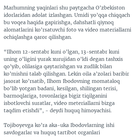
Marhumning yaqinlari shu paytgacha O’zbekiston
idorlaridan adolat izlashgan. Umidi yo’qqa chiqqach
bu voqea haqida gapirishga, dahshatli qiynoq
alomatlarini ko’rsatuvchi foto va video materiallarni
ochiqlashga qaror qilishgan.
“Ilhom 12-sentabr kuni o’lgan, 13-sentabr kuni
uning o’ligini yurak xurujidan o’ldi degan tashxis
qo’yib, olilasiga qaytarishgan va zudlik bilan
ko’mishni talab qilishgan. Lekin oila a’zolari baribir
jasorat ko’rsatib, Ilhom Ibodovning momataloq
bo’lib yotgan badani, kesilgan, shilingan terisi,
barmoqlariga, tovonlariga bigiz tiqilganini
isbotlovchi suratlar, video meteriallarni bizga
taqdim etishdi”, - deydi huquq himoyachisi.
Tojiboyevga ko’ra aka-uka Ibodovlarning ishi
savdogarlar va huquq tartibot organlari