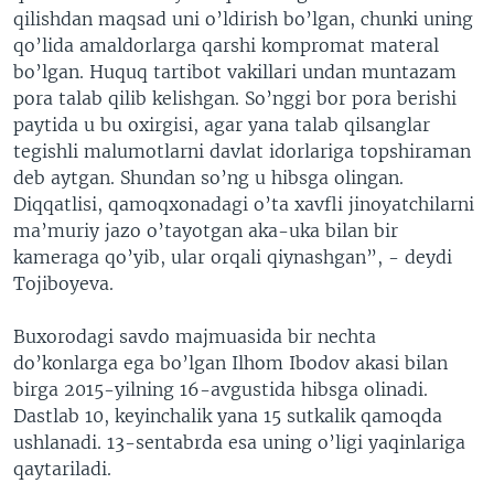
qilishdan maqsad uni o’ldirish bo’lgan, chunki uning
qo’lida amaldorlarga qarshi kompromat materal
bo’lgan. Huquq tartibot vakillari undan muntazam
pora talab qilib kelishgan. So’nggi bor pora berishi
paytida u bu oxirgisi, agar yana talab qilsanglar
tegishli malumotlarni davlat idorlariga topshiraman
deb aytgan. Shundan so’ng u hibsga olingan.
Diqqatlisi, qamoqxonadagi o’ta xavfli jinoyatchilarni
ma’muriy jazo o’tayotgan aka-uka bilan bir
kameraga qo’yib, ular orqali qiynashgan”, - deydi
Tojiboyeva.
Buxorodagi savdo majmuasida bir nechta
do’konlarga ega bo’lgan Ilhom Ibodov akasi bilan
birga 2015-yilning 16-avgustida hibsga olinadi.
Dastlab 10, keyinchalik yana 15 sutkalik qamoqda
ushlanadi. 13-sentabrda esa uning o’ligi yaqinlariga
qaytariladi.