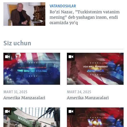
VATANDOSHLAR
Ro'zi Nazar, "Turkistonim vatanim
mening" deb yashagan inson, endi
oramizda yo'q
Siz uchun
MART 31, 2025
MART 24, 2025
Amerika Manzaralari
Amerika Manzaralari