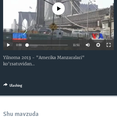
VIDEO
ODNOKLASSNIKI
No media source currently available
XABARLAR SURATLARDA
TELEGRAM
TWITTER
SOUNDCLOUD
VOA
0:00
11:51
Yilnoma 2013 - "Amerika Manzaralari"
ko'rsatuvidan...
Ulashing
Shu mavzuda