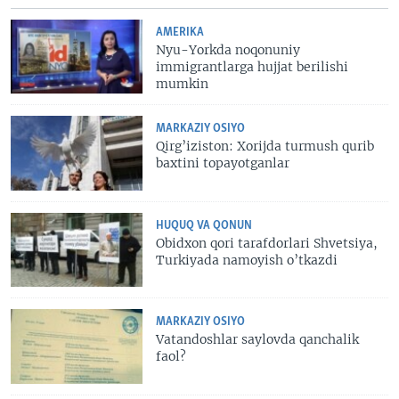
AMERIKA
Nyu-Yorkda noqonuniy
immigrantlarga hujjat berilishi
mumkin
MARKAZIY OSIYO
Qirg’iziston: Xorijda turmush qurib
baxtini topayotganlar
HUQUQ VA QONUN
Obidxon qori tarafdorlari Shvetsiya,
Turkiyada namoyish o’tkazdi
MARKAZIY OSIYO
Vatandoshlar saylovda qanchalik
faol?