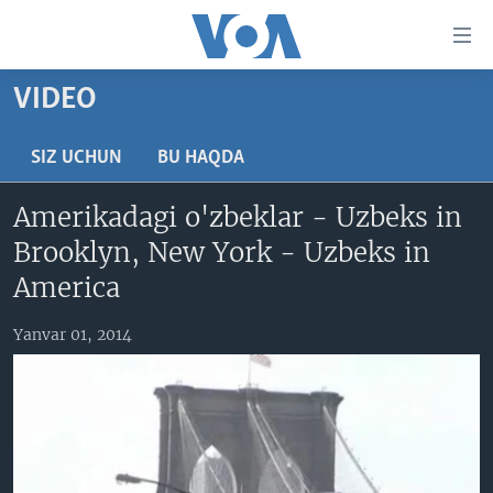
Bosh
sahifaga
boring
Boshiga
VIDEO
qayting
BOSH SAHIFA
Qidiruvga
AMERIKA
SIZ UCHUN
BU HAQDA
o'ting
MARKAZIY OSIYO
Amerikadagi o'zbeklar - Uzbeks in
XALQARO
Brooklyn, New York - Uzbeks in
VATANDOSHLAR
America
MULTIMEDIA
Yanvar 01, 2014
IJTIMOIY TARMOQLAR
AMERIKA MANZARALARI
INGLIZ TILI DARSLARI
XALQARO HAYOT
FACEBOOK
EDITORIAL
VASHINGTON CHOYXONASI
YOUTUBE
MOBIL-SALOM!
INSTAGRAM
Learning English