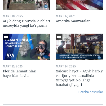
MART 18, 2025
MART 17, 2025
AQSh dengiz piyoda kuchlari
Amerika Manzaralari
muzeyida yangi ko’rgazma
MART 15, 2025
MART 14, 2025
Florida lamantinlari
Xalqaro hayot - AQSh harbiy
hayotidan lavha
va tijoriy kemasozlikda
Xitoyga yetib olishga
harakat qilyapti
Barcha dasturlar