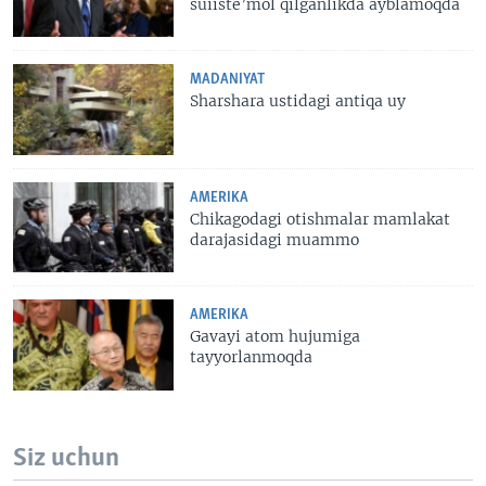
suiiste’mol qilganlikda ayblamoqda
MADANIYAT
Sharshara ustidagi antiqa uy
AMERIKA
Chikagodagi otishmalar mamlakat
darajasidagi muammo
AMERIKA
Gavayi atom hujumiga
tayyorlanmoqda
Siz uchun