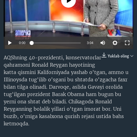
No media source currently available
VIDEO
ODNOKLASSNIKI
XABARLAR SURATLARDA
TELEGRAM
TWITTER
SOUNDCLOUD
VOA
0:00
3:04
Yuklab oling
AQShning 40-prezidenti, konservatorlar
qahramoni Ronald Reygan hayotining
katta qismini Kaliforniyada yashab o'tgan, ammo u
Illinoysda tug'ilib o'sgani bu shtatda o'zgacha faxr
bilan tilga olinadi. Darvoqe, aslida Gavayi orolida
tug'ilgan prezident Barak Obama ham bugun bu
yerni ona shtat deb biladi. Chikagoda Ronald
Reyganning bolalik yillari o'tgan imorat bor. Uni
buzib, o'rniga kasalxona qurish rejasi ustida bahs
ketmoqda.