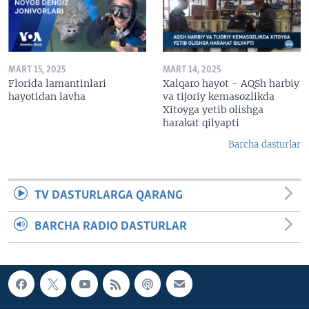
MART 15, 2025
MART 14, 2025
Florida lamantinlari
Xalqaro hayot - AQSh harbiy
hayotidan lavha
va tijoriy kemasozlikda
Xitoyga yetib olishga
harakat qilyapti
Barcha dasturlar
TV DASTURLARGA QARANG
BARCHA RADIO DASTURLAR