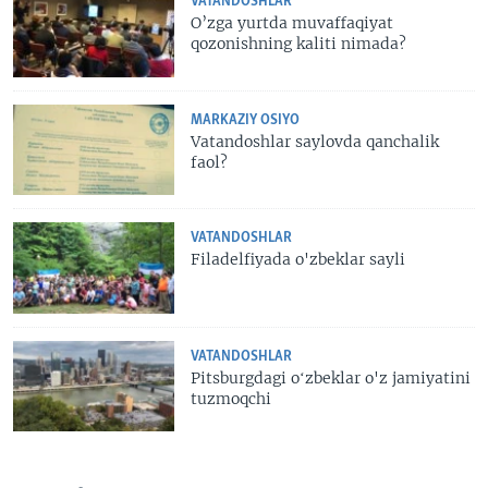
VATANDOSHLAR
O’zga yurtda muvaffaqiyat
qozonishning kaliti nimada?
MARKAZIY OSIYO
Vatandoshlar saylovda qanchalik
faol?
VATANDOSHLAR
Filadelfiyada o'zbeklar sayli
VATANDOSHLAR
Pitsburgdagi oʻzbeklar o'z jamiyatini
tuzmoqchi