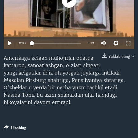
No media source currently available
VIDEO
ODNOKLASSNIKI
XABARLAR SURATLARDA
TELEGRAM
TWITTER
SOUNDCLOUD
VOA
0:00
3:13
Yuklab oling
Amerikaga kelgan muhojirlar odatda
kattaroq, sanoatlashgan, o'zlari singari
yangi kelganlar ildiz otayotgan joylarga intiladi.
Masalan Pitsburg shahriga, Pensilvaniya shtatiga.
O'zbeklar u yerda bir necha yuzni tashkil etadi.
Nasiba Tohir bu azim shahardan ular haqidagi
hikoyalarini davom ettiradi.
Ulashing