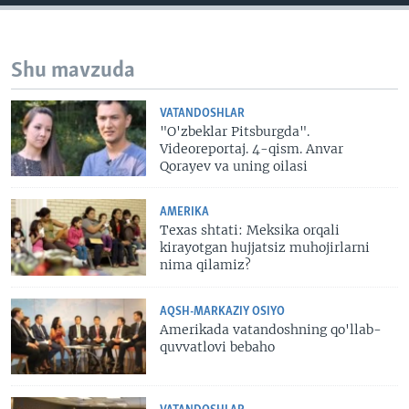
Shu mavzuda
VATANDOSHLAR
"O'zbeklar Pitsburgda".
Videoreportaj. 4-qism. Anvar
Qorayev va uning oilasi
AMERIKA
Texas shtati: Meksika orqali
kirayotgan hujjatsiz muhojirlarni
nima qilamiz?
AQSH-MARKAZIY OSIYO
Amerikada vatandoshning qo'llab-
quvvatlovi bebaho