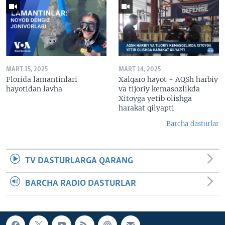
MART 15, 2025
MART 14, 2025
Florida lamantinlari
Xalqaro hayot - AQSh harbiy
hayotidan lavha
va tijoriy kemasozlikda
Xitoyga yetib olishga
harakat qilyapti
Barcha dasturlar
TV DASTURLARGA QARANG
BARCHA RADIO DASTURLAR