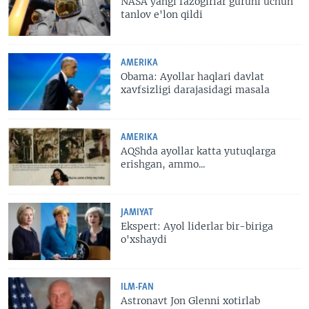
NASA yangi fazogirlar guruhi uchun
tanlov e'lon qildi
AMERIKA
Obama: Ayollar haqlari davlat
xavfsizligi darajasidagi masala
AMERIKA
AQShda ayollar katta yutuqlarga
erishgan, ammo...
JAMIYAT
Ekspert: Ayol liderlar bir-biriga
o'xshaydi
ILM-FAN
Astronavt Jon Glenni xotirlab