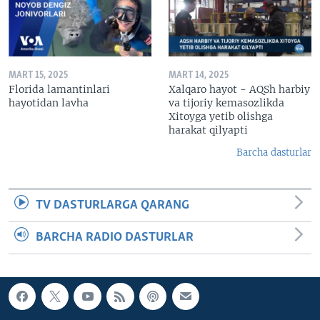
MART 15, 2025
MART 14, 2025
Florida lamantinlari
Xalqaro hayot - AQSh harbiy
hayotidan lavha
va tijoriy kemasozlikda
Xitoyga yetib olishga
harakat qilyapti
Barcha dasturlar
TV DASTURLARGA QARANG
BARCHA RADIO DASTURLAR