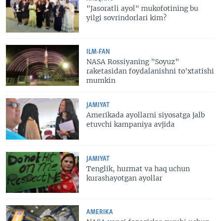
"Jasoratli ayol" mukofotining bu
yilgi sovrindorlari kim?
ILM-FAN
NASA Rossiyaning "Soyuz"
raketasidan foydalanishni to'xtatishi
mumkin
JAMIYAT
Amerikada ayollarni siyosatga jalb
etuvchi kampaniya avjida
JAMIYAT
Tenglik, hurmat va haq uchun
kurashayotgan ayollar
AMERIKA