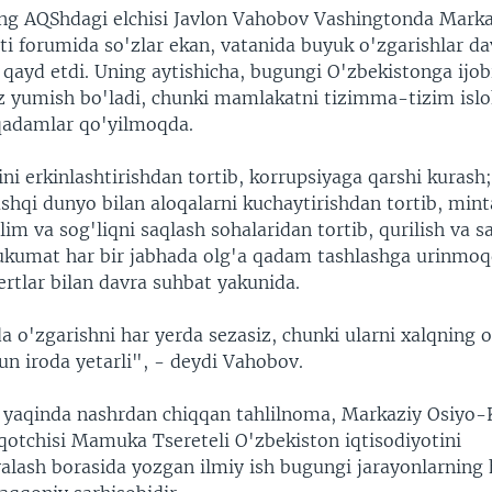
ng AQShdagi elchisi Javlon Vahobov Vashingtonda Marka
ti forumida so'zlar ekan, vatanida buyuk o'zgarishlar da
 qayd etdi. Uning aytishicha, bugungi O'zbekistonga ijob
z yumish bo'ladi, chunki mamlakatni tizimma-tizim islo
 qadamlar qo'yilmoqda.
ni erkinlashtirishdan tortib, korrupsiyaga qarshi kurash
ashqi dunyo bilan aloqalarni kuchaytirishdan tortib, min
lim va sog'liqni saqlash sohalaridan tortib, qurilish va s
hukumat har bir jabhada olg'a qadam tashlashga urinmoq
rtlar bilan davra suhbat yakunida.
 o'zgarishni har yerda sezasiz, chunki ularni xalqning 
un iroda yetarli", - deydi Vahobov.
a yaqinda nashrdan chiqqan tahlilnoma, Markaziy Osiyo
iqotchisi Mamuka Tsereteli O'zbekiston iqtisodiyotini
alash borasida yozgan ilmiy ish bugungi jarayonlarning