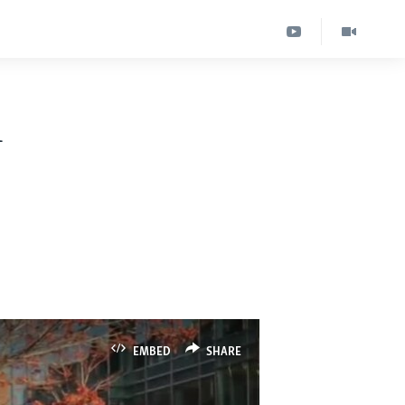
i
EMBED
SHARE