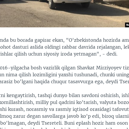
umda bu borada gapirar ekan, "O'zbekistonda hozirda ama
ohot dasturi aslida oldingi rahbar davrida rejalangan, le
shlar qilish uchun siyosiy iroda yetmagan", - dedi.
016-yilgacha bosh vazirlik qilgan Shavkat Mirziyoyev ti
n nima qilish lozimligini yaxshi tushunadi, chunki unin
rasiz bo'lgani haqida chuqur tasavvurga ega, deydi Tser
ni kengaytirish, tashqi dunyo bilan savdoni oshirish, ish
komillashtirish, milliy pul qadrini ko'tarish, valyuta bozo
rshi kurash, norasmiy va rasmiy iqtisod orasidagi tafovut
lmoq zarur degan savollarga javob ko'p edi, biroq ularni
ji bo'lmagan, deydi Tsereteli. Buni eplash hozir ham os