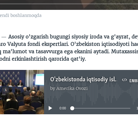
r endi boshlanmoqda
N —
Asosiy o'zgarish bugungi siyosiy iroda va g'ayrat, d
ro Valyuta fondi ekspertlari. O'zbekiston iqtisodiyoti ha
 ma'lumot va tasavvurga ega ekanini aytadi. Mutaxassisl
dni erkinlashtirish qarorida qat'iy.
O'zbekistonda iqtisodiy islohotlar qanday kechmoqda?
EMB
by
Amerika Ovozi
No media source currently available
0:00
EMBED