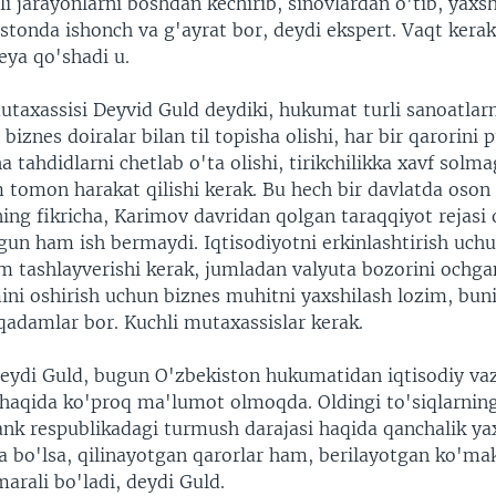
i jarayonlarni boshdan kechirib, sinovlardan o'tib, yaxs
stonda ishonch va g'ayrat bor, deydi ekspert. Vaqt kera
deya qo'shadi u.
utaxassisi Deyvid Guld deydiki, hukumat turli sanoatlarn
biznes doiralar bilan til topisha olishi, har bir qarorini 
cha tahdidlarni chetlab o'ta olishi, tirikchilikka xavf solm
 tomon harakat qilishi kerak. Bu hech bir davlatda oson
ing fikricha, Karimov davridan qolgan taraqqiyot rejasi 
un ham ish bermaydi. Iqtisodiyotni erkinlashtirish uch
m tashlayverishi kerak, jumladan valyuta bozorini ochga
ni oshirish uchun biznes muhitni yaxshilash lozim, bun
qadamlar bor. Kuchli mutaxassislar kerak.
deydi Guld, bugun O'zbekiston hukumatidan iqtisodiy vaz
 haqida ko'proq ma'lumot olmoqda. Oldingi to'siqlarning
ank respublikadagi turmush darajasi haqida qanchalik ya
a bo'lsa, qilinayotgan qarorlar ham, berilayotgan ko'm
arali bo'ladi, deydi Guld.