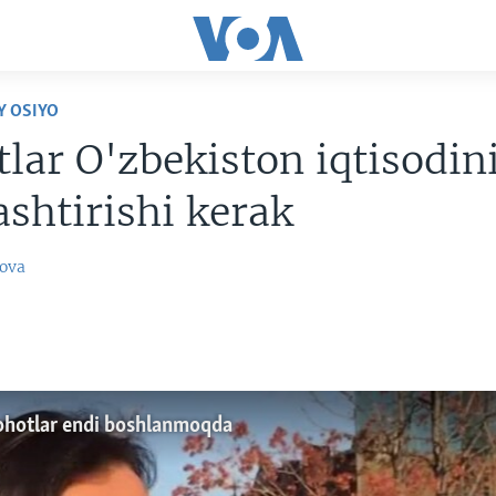
Y OSIYO
tlar O'zbekiston iqtisodin
ashtirishi kerak
ova
lohotlar endi boshlanmoqda