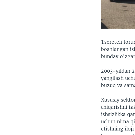
Tsereteli for
boshlangan isl
bunday o'zgari
2003-yildan 2
yangilash uchu
buzuq va sama
Xususiy sektor
chiqarishni ta
ishsizlikka qa
uchun nima qi
etishning ilo