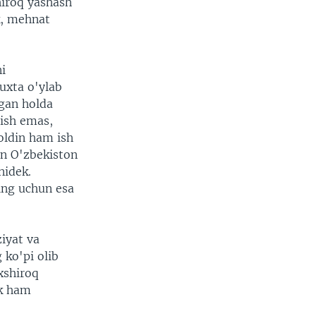
hiroq yashash
k, mehnat
i
puxta o'ylab
agan holda
 ish emas,
oldin ham ish
un O'zbekiston
nidek.
ing uchun esa
iyat va
 ko'pi olib
xshiroq
ak ham