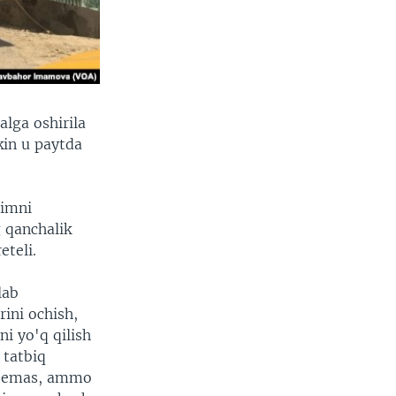
lga oshirila
kin u paytda
zimni
g qanchalik
eteli.
lab
rini ochish,
ni yo'q qilish
 tatbiq
on emas, ammo