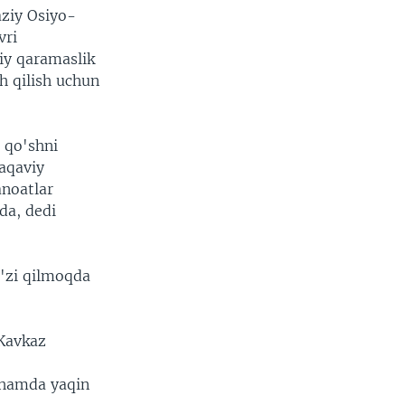
ziy Osiyo-
vri
iy qaramaslik
h qilish uchun
; qo'shni
taqaviy
anoatlar
da, dedi
o'zi qilmoqda
-Kavkaz
 hamda yaqin