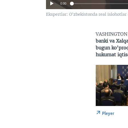
0:00
Ekspertlar: O'zbekistonda real islohotla
VASHINGTO
banki va Xalqa
bugun ko'proq
hukumat iqtiso
Pleyer