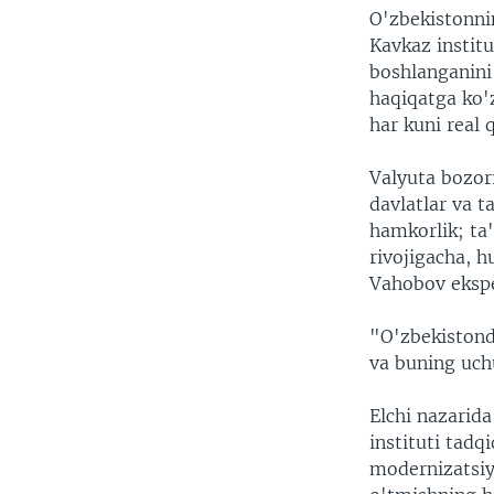
O'zbekistonni
Kavkaz institu
boshlanganini
haqiqatga ko'
har kuni real
Valyuta bozori
davlatlar va t
hamkorlik; ta'
rivojigacha, 
Vahobov ekspe
"O'zbekistonda
va buning uch
Elchi nazarid
instituti tadq
modernizatsiy