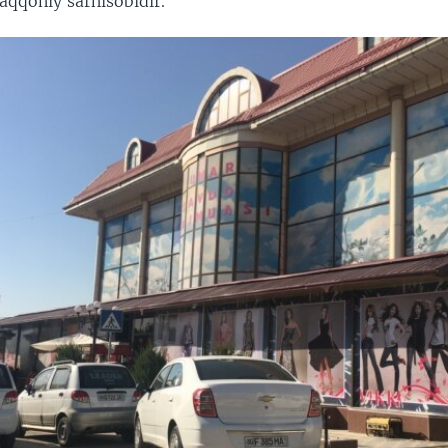
aqqoniy sarhisobidir.