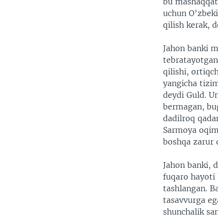
bu mashaqqatl
uchun O'zbeki
qilish kerak, 
Jahon banki m
tebratayotgan 
qilishi, ortiq
yangicha tizim
deydi Guld. Un
bermagan, bug
dadilroq qada
Sarmoya oqimi
boshqa zarur 
Jahon banki, 
fuqaro hayoti
tashlangan. B
tasavvurga eg
shunchalik sam