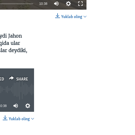
10:38
Yuklab oling
EMBED
SHARE
eydi Jahon
qida ular
ar deydiki,
ED
SHARE
10:38
Yuklab oling
SHARE