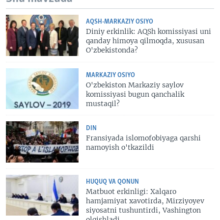
AQSH-MARKAZIY OSIYO
Diniy erkinlik: AQSh komissiyasi uni
qanday himoya qilmoqda, xususan
O'zbekistonda?
MARKAZIY OSIYO
O'zbekiston Markaziy saylov
komissiyasi bugun qanchalik
mustaqil?
DIN
Fransiyada islomofobiyaga qarshi
namoyish o'tkazildi
HUQUQ VA QONUN
Matbuot erkinligi: Xalqaro
hamjamiyat xavotirda, Mirziyoyev
siyosatni tushuntirdi, Vashington
olqishladi